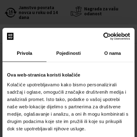
Jamstvo povrata
Nagrada za vašu
novca u roku od 14
odanost
dana
Privola
Pojedinosti
O nama
OPIS
Honey Aoud – kompoziciju otvaraju topli, egzotični začini, vodeći do
Ova web-stranica koristi kolačiće
primamljivog srca s baršunastom notom meda, obavijenu suptilnim
cvjetnim akordom. Cijelu kompoziciju obavija duboka baza s
Kolačiće upotrebljavamo kako bismo personalizirali
plemenitim agarovim naglaskom, dodajući mirisu intenzitet i
sadržaj i oglase, omogućili značajke društvenih medija i
karakter.
analizirali promet. Isto tako, podatke o vašoj upotrebi
naše web-lokacije dijelimo s partnerima za društvene
Mirišljave note:
med, agar (oud), cimet, jantar, madagaskarska
medije, oglašavanje i analizu, a oni ih mogu kombinirati s
vanilija, koža, pačuli, cvijeće
drugim podacima koje ste im pružili ili koje su prikupili
dok ste upotrebljavali njihove usluge.
POJEDINOSTI