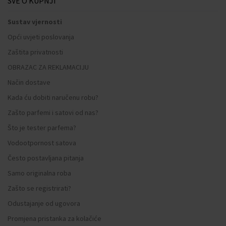
SVE O KUPNJI
Sustav vjernosti
Opći uvjeti poslovanja
Zaštita privatnosti
OBRAZAC ZA REKLAMACIJU
Način dostave
Kada ću dobiti naručenu robu?
Zašto parfemi i satovi od nas?
Što je tester parfema?
Vodootpornost satova
Često postavljana pitanja
Samo originalna roba
Zašto se registrirati?
Odustajanje od ugovora
Promjena pristanka za kolačiće