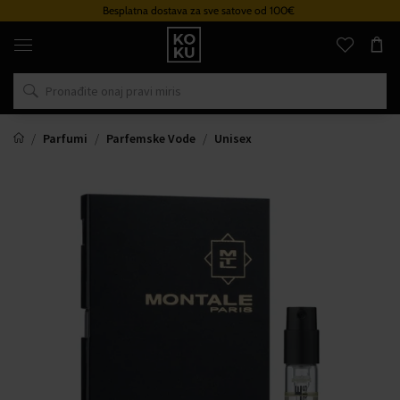
Besplatna dostava za sve satove od 100€
Originalni
parfemi
i
satovi
na
jednom
mjestu
Parfumi
Parfemske Vode
Unisex