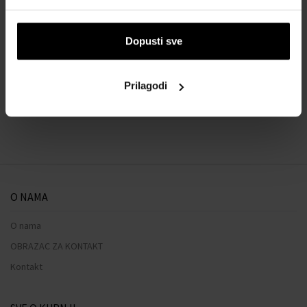
O BRENDU
Dopusti sve
Prilagodi
Naš izbor skrojen samo za vas
O NAMA
O nama
OBRAZAC ZA KONTAKT
Kontakt