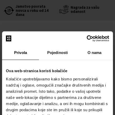
Jamstvo povrata
Nagrada za vašu
novca u roku od 14
odanost
dana
OPIS
Privola
Pojedinosti
O nama
Naomi Campbell - Možda najpoznatiji crni top model na svijetu,
Naomi Campbell rođena je 1970. godine u radničkoj četvrti Londona.
Karijeru modela započela je s petnaest godina. Zatim se pojavila na
Ova web-stranica koristi kolačiće
naslovnici časopisa Elle. Postala je ikona modela 80-ih i 90-ih.
Kolačiće upotrebljavamo kako bismo personalizirali
Devedesetih godina Naomi je krenula i s drugim aktivnostima.
sadržaj i oglase, omogućili značajke društvenih medija i
Objavila je svoju knjigu, glazbeni album, 1995. godine uložila je s
analizirali promet. Isto tako, podatke o vašoj upotrebi
ostalim manekenkama Claudijom Schiffer i Elle Macpherson u lanac
naše web-lokacije dijelimo s partnerima za društvene
restorana Fashion Cafe. Godine 1999. potpisala je svoj prvi ugovor s
medije, oglašavanje i analizu, a oni ih mogu kombinirati s
kozmetičkom tvrtkom Cosmopolitan Cosmetics, zahvaljujući kojoj je
drugim podacima koje ste im pružili ili koje su prikupili
osmislila novu liniju mirisa.