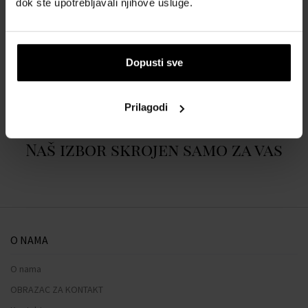
dok ste upotrebljavali njihove usluge.
POJEDINOSTI
Dopusti sve
O BRENDU
Prilagodi
Naš izbor skrojen samo za vas
O NAMA
O nama
OBRAZAC ZA KONTAKT