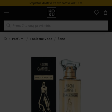
Besplatna dostava za sve satove od 100€
Originalni
parfemi
i
satovi
na
jednom
mjestu
Parfumi
Toaletne Vode
Žene