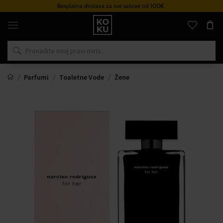
Besplatna dostava za sve satove od 100€
Originalni
parfemi
i
satovi
na
jednom
mjestu
Parfumi
Toaletne Vode
Žene