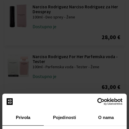
Narciso Rodriguez Narciso Rodriguez za Her
Deospray
100ml - Deo sprey - Žene
Dostupno je
28,00 €
Narciso Rodriguez For Her Parfemska voda -
Tester
100ml - Parfemska voda - Tester - Žene
Dostupno je
63,00 €
Narciso Rodriguez Narciso Rodriguez for Her
Poklon set
Poklon setovi - Žene
Privola
Pojedinosti
O nama
Dostupno je