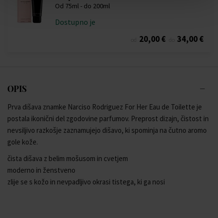
Od 75ml - do 200ml
Dostupno je
20,00 €
34,00 €
od
do
OPIS
Prva dišava znamke Narciso Rodriguez For Her Eau de Toilette je
postala ikonični del zgodovine parfumov. Preprost dizajn, čistost in
nevsiljivo razkošje zaznamujejo dišavo, ki spominja na čutno aromo
gole kože.
čista dišava z belim mošusom in cvetjem
moderno in ženstveno
zlije se s kožo in nevpadljivo okrasi tistega, ki ga nosi