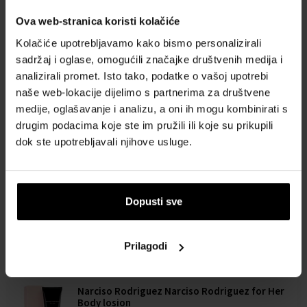
82,00 €
96,00 €
od
do
Ova web-stranica koristi kolačiće
Kolačiće upotrebljavamo kako bismo personalizirali
sadržaj i oglase, omogućili značajke društvenih medija i
Narciso Rodriguez For Her Eau de Toilette
Toaletna voda - Tester
analizirali promet. Isto tako, podatke o vašoj upotrebi
100ml - Toaletna voda - Tester - Žene
naše web-lokacije dijelimo s partnerima za društvene
Dostupno je
medije, oglašavanje i analizu, a oni ih mogu kombinirati s
drugim podacima koje ste im pružili ili koje su prikupili
68,00 €
dok ste upotrebljavali njihove usluge.
Narciso Rodriguez For Her Parfemska voda
Od 1ml - do 150ml
Dopusti sve
Dostupno je
5,99 €
124,00 €
Prilagodi
od
do
Narciso Rodriguez Narciso Rodriguez for Her
Body losion