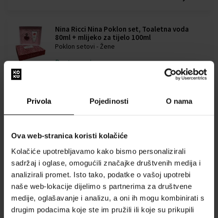
Nina Ricci Nina Poklon set, Toaletna voda
80ml + mlijeko za tijelo 100ml
Poklon setovi - Žene
Dostupno je
Nina Ricci Nina Poklon set
Privola
Pojedinosti
O nama
Poklon setovi - Žene
Dostupno je
Ova web-stranica koristi kolačiće
54,00 €
56,00 €
od
do
Kolačiće upotrebljavamo kako bismo personalizirali
sadržaj i oglase, omogućili značajke društvenih medija i
Nina Ricci Nina Toaletna voda - Tester
analizirali promet. Isto tako, podatke o vašoj upotrebi
Od 80ml - do 50ml
naše web-lokacije dijelimo s partnerima za društvene
medije, oglašavanje i analizu, a oni ih mogu kombinirati s
Dostupno je
drugim podacima koje ste im pružili ili koje su prikupili