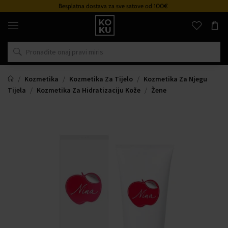
Besplatna dostava za sve satove od 100€
Originalni
parfemi
i
satovi
na
jednom
mjestu
Kozmetika
Kozmetika Za Tijelo
Kozmetika Za Njegu
Tijela
Kozmetika Za Hidratizaciju Kože
Žene