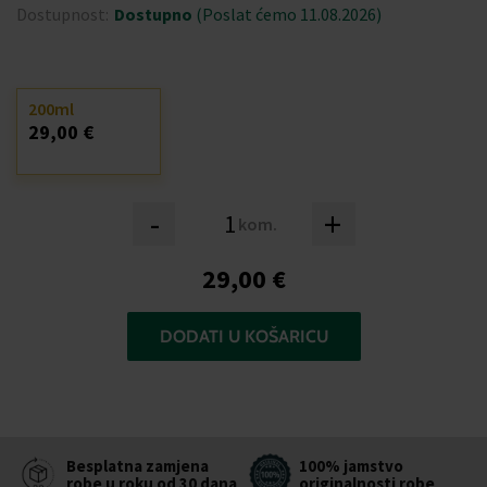
Dostupnost:
Dostupno
(Poslat ćemo 11.08.2026)
200ml
29,00 €
-
+
kom.
29,00 €
DODATI U KOŠARICU
Besplatna zamjena
100% jamstvo
robe u roku od 30 dana
originalnosti robe