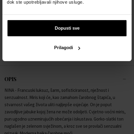
41,00 €
54,00 €
od
do
dok ste upotrebljavali njihove usluge.
Nina Ricci Nina Eau de Toilette Toaletna voda
Od 30ml - do 80ml
Dopusti sve
Dostupno je
Prilagodi
40,00 €
69,00 €
od
do
OPIS
NINA - Francuski luksuz, šarm, sofisticiranost, nježnost i
senzualnost. Miris koji će, kao zamahom čarobnog štapića, u
stvarnost vašeg života uliti najljepše osjećaje. On je poput
zavodljive jabuke kojoj žena ne može odoljeti. Cvjetno-voćni miris,
pun ugodno uznemirujućih obećanja i iskustava. Gorko-slatki ton
naglašen je zelenom svježinom, a kroz sve se provlači senzualni
prizvuk. Moderna bajka čarobne moći.