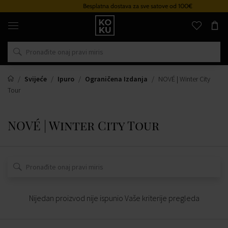
Besplatna dostava za sve satove od 100€
Originalni
parfemi
i
satovi
na
jednom
mjestu
Svijeće
Ipuro
Ograničena Izdanja
NOVÉ | Winter City
Tour
NOVÉ | Winter City Tour
Nijedan proizvod nije ispunio Vaše kriterije pregleda