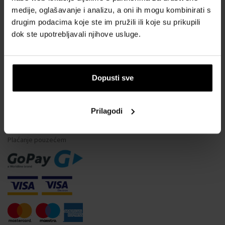
medije, oglašavanje i analizu, a oni ih mogu kombinirati s
Vodootpornost satova
drugim podacima koje ste im pružili ili koje su prikupili
Često postavljana pitanja
dok ste upotrebljavali njihove usluge.
Samo originalna roba
Zašto se registrirati?
Odustajanje od ugovora
Dopusti sve
Promjena pristanka za kolačiće
Prilagodi
NAČINI PLAĆANJA
Plaćanje pouzećem