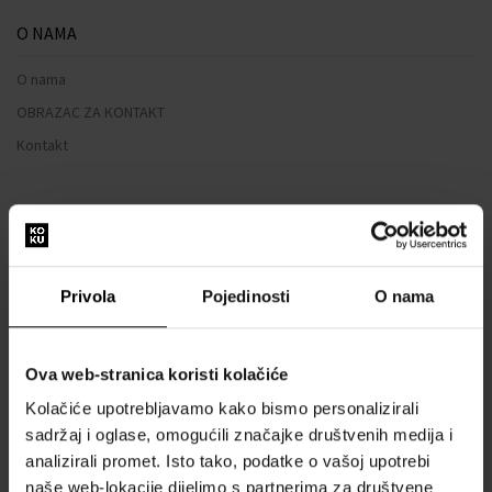
O NAMA
O nama
OBRAZAC ZA KONTAKT
Kontakt
SVE O KUPNJI
Sustav vjernosti
Opći uvjeti poslovanja
Privola
Pojedinosti
O nama
Zaštita privatnosti
OBRAZAC ZA REKLAMACIJU
Ova web-stranica koristi kolačiće
Način dostave
Kolačiće upotrebljavamo kako bismo personalizirali
Kada ću dobiti naručenu robu?
sadržaj i oglase, omogućili značajke društvenih medija i
Zašto parfemi i satovi od nas?
analizirali promet. Isto tako, podatke o vašoj upotrebi
Što je tester parfema?
naše web-lokacije dijelimo s partnerima za društvene