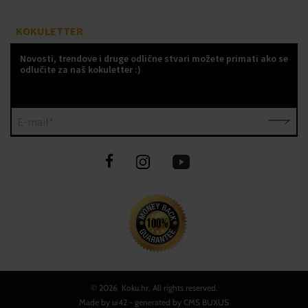
KOKULETTER
Novosti, trendove i druge odlične stvari možete primati ako se
odlučite za naš kokuletter :)
E-mail*
©
2026 Koku.hr, All rights reserved.
Made by
ui42
- generated by CMS
BUXUS