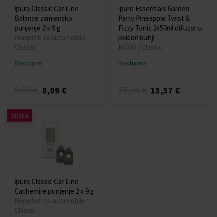
ipuro Classic Car Line
ipuro Essentials Garden
Balance zamjensko
Party Pineapple Twist &
punjenje 2 x 9 g
Fizzy Tonic 2x50ml difuzor u
Kompleti za automobile
poklon kutiji
Classic
NOVO | Classic
Dostupno
Dostupno
9,99 €
17,30 €
8,99 €
15,57 €
Akcija
ipuro Classic Car Line
Cachemire punjenje 2 x 9 g
Kompleti za automobile
Classic