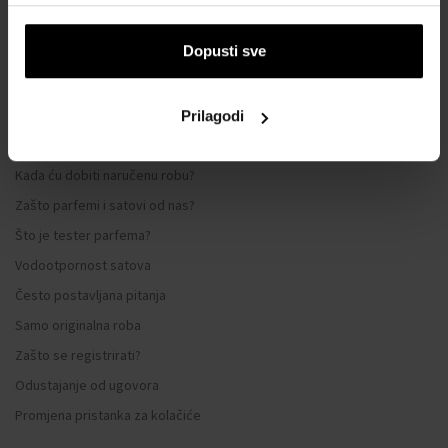
Sustav vjernosti
Dopusti sve
Opći uvjeti poslovanja
Zaštita privatnosti
OBRAZAC ZA REKLAMACIJU
Prilagodi
Način dostave
Kada ću dobiti naručenu robu?
Zašto parfemi i satovi od nas?
Što je tester parfema?
Vodootpornost satova
Često postavljana pitanja
Samo originalna roba
Zašto se registrirati?
Odustajanje od ugovora
Promjena pristanka za kolačiće