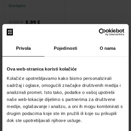
Dostupno
9,99 €
8,99 €
:
Privola
Pojedinosti
O nama
1
Ova web-stranica koristi kolačiće
Kolačiće upotrebljavamo kako bismo personalizirali
O NAMA
sadržaj i oglase, omogućili značajke društvenih medija i
O nama
analizirali promet. Isto tako, podatke o vašoj upotrebi
naše web-lokacije dijelimo s partnerima za društvene
OBRAZAC ZA KONTAKT
medije, oglašavanje i analizu, a oni ih mogu kombinirati s
Kontakt
drugim podacima koje ste im pružili ili koje su prikupili
dok ste upotrebljavali njihove usluge.
SVE O KUPNJI