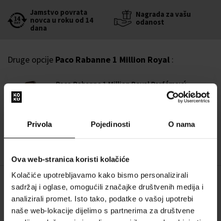
Jamstvo povrata
Nagrada za vašu
novca u roku od 14
odanost
dana
Druge opcije
Paco Rabanne 1 Million Royal
:
Paco Rabanne 1 Million Royal Parfémový
extrakt - Tester
100ml - Parfemski ekstrakti - Tester - Muškarci
Dostupno je
Privola
Pojedinosti
O nama
95,00 €
Ova web-stranica koristi kolačiće
Kolačiće upotrebljavamo kako bismo personalizirali
OPIS
sadržaj i oglase, omogućili značajke društvenih medija i
analizirali promet. Isto tako, podatke o vašoj upotrebi
Uđite s ovim neodoljivim mirisom u kraljevstvo sigurnosti,
naše web-lokacije dijelimo s partnerima za društvene
zadovoljstva i samopouzdanja.