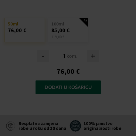
50ml
100ml
76,00 €
85,00 €
119,00 €
-
+
kom.
76,00 €
DODATI U KOŠARICU
Besplatna zamjena
100% jamstvo
robe u roku od 30 dana
originalnosti robe