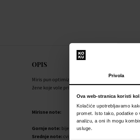
OPIS
Privola
Miris pun optimizma i senzualnosti. Idealan za
žene koje vole privlačiti pažnju okoline.
Ova web-stranica koristi kol
Kolačiće upotrebljavamo kako 
Mirisne note:
promet. Isto tako, podatke o 
analizu, a oni ih mogu kombini
Gornje note:
bijeli papar, cvijet gorke naranče
usluge.
Srednje note:
cvijet grejpa