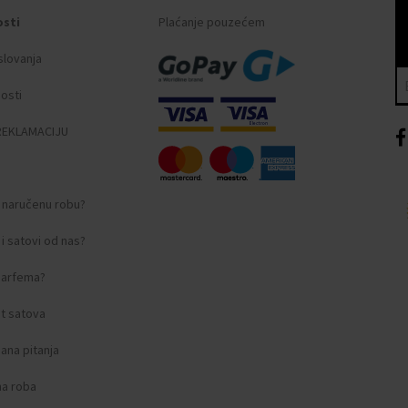
osti
Plaćanje pouzećem
slovanja
nosti
REKLAMACIJU
i naručenu robu?
i satovi od nas?
 parfema?
t satova
ana pitanja
na roba