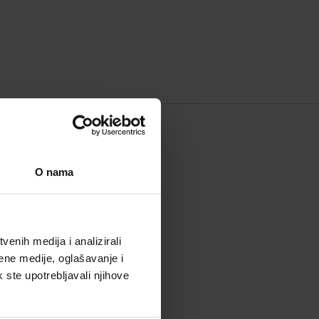
 BRENDU
O nama
enih medija i analizirali
ene medije, oglašavanje i
k ste upotrebljavali njihove