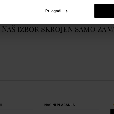
Prilagodi
Naš izbor skrojen samo za v
I
NAČINI PLAĆANJA