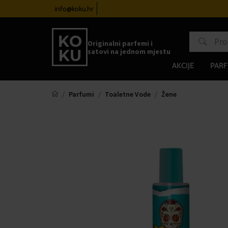
atove od 100€
info@koku.hr
Sustav vjernosti
Originalni parfemi i
satovi na jednom mjestu
AKCIJE
PARF
Parfumi
Toaletne Vode
Žene