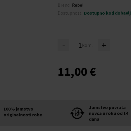
Brend:
Rebel
Dostupnost:
Dostupno kod dobavl
-
+
kom.
11,00 €
Jamstvo povrata
100% jamstvo
novca u roku od 14
originalnosti robe
dana