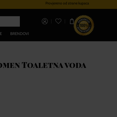
Provjereno od strane kupaca
Sustav vjernosti
Besplatna dos
0,00 €
E
BRENDOVI
omen Toaletna voda