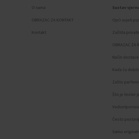
O nama
Sustav vjern
OBRAZAC ZA KONTAKT
Opći uvjeti po
Kontakt
Zaštita privat
OBRAZAC ZA 
Način dostave
Kada ću dobit
Zašto parfemi 
Što je tester
Vodootpornos
Često postavlj
Samo original