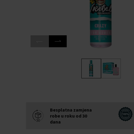
Besplatna zamjena
robe u roku od 30
dana