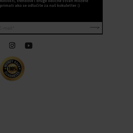
Novosti, trendove i druge odlične stvari možete
primati ako se odlučite za naš kokuletter :)
E-mail*