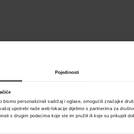
POJEDINOSTI
O
Pojedinosti
Spol:
žene
Brend:
Rebel
ačiće
Vrsta mirisa:
aromatična
bismo personalizirali sadržaj i oglase, omogućili značajke društv
vašoj upotrebi naše web-lokacije dijelimo s partnerima za društv
rati s drugim podacima koje ste im pružili ili koje su prikupili do