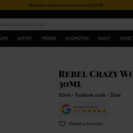
Besplatna dostava za sve satove od 100€
UMI
SATOVI
PRANJE
KOZMETIKA
NAKIT
SVIJEĆ
Rebel Crazy W
30ml
30ml - Toaletne vode - Žene
Google Ocjena
4.8
Dodati u favorite