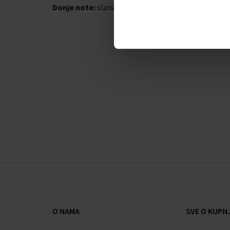
Donje note:
slana vanilija, cedar, bijeli jantar
O NAMA
SVE O KUPNJ