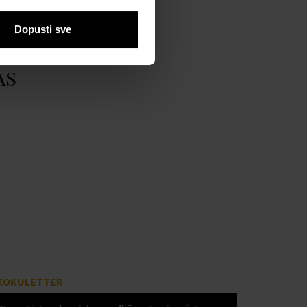
Dopusti sve
as
KOKULETTER