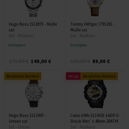
Hugo Boss 1513875 - Muški
Tommy Hilfiger 1791291 -
sat
Muški sat
Sat - Muškarci
Sat - Muškarci
Dostupno
Dostupno
179,00 €
129,00 €
149,00 €
89,00 €
Besplatna dostava
Akcija
Besplatna dostava
Hugo Boss 1512447 -
Casio GMA-S110GB-1AER G-
Unisex sat
Shock Men`s 46mm 20ATM
Sat - Unisex
Sat - Muškarci