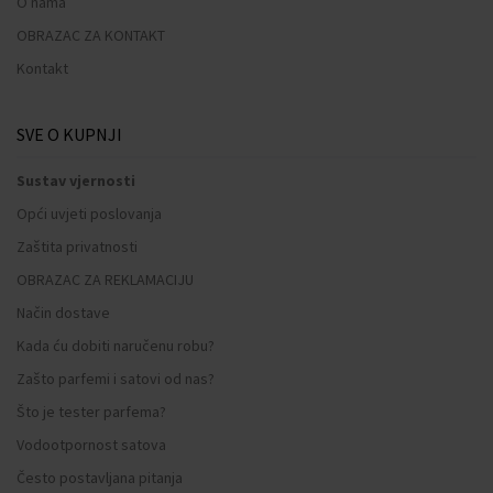
O nama
OBRAZAC ZA KONTAKT
Kontakt
SVE O KUPNJI
Sustav vjernosti
Opći uvjeti poslovanja
Zaštita privatnosti
OBRAZAC ZA REKLAMACIJU
Način dostave
Kada ću dobiti naručenu robu?
Zašto parfemi i satovi od nas?
Što je tester parfema?
Vodootpornost satova
Često postavljana pitanja