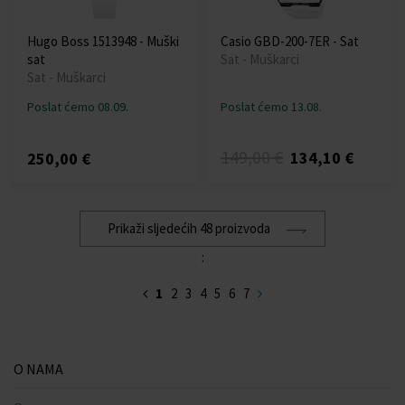
Hugo Boss 1513948 - Muški
Casio GBD-200-7ER - Sat
sat
Sat - Muškarci
Sat - Muškarci
Poslat ćemo 08.09.
Poslat ćemo 13.08.
149,00 €
134,10 €
250,00 €
Prikaži sljedećih 48 proizvoda
:
1
2
3
4
5
6
7
O NAMA