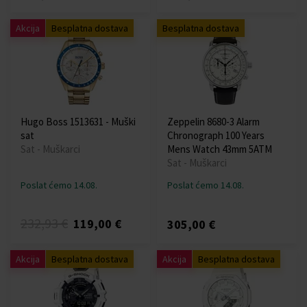
Akcija
Besplatna dostava
Besplatna dostava
Hugo Boss 1513631 - Muški
Zeppelin 8680-3 Alarm
sat
Chronograph 100 Years
Sat - Muškarci
Mens Watch 43mm 5ATM
Sat - Muškarci
Poslat ćemo 14.08.
Poslat ćemo 14.08.
232,93 €
119,00 €
305,00 €
Akcija
Besplatna dostava
Akcija
Besplatna dostava