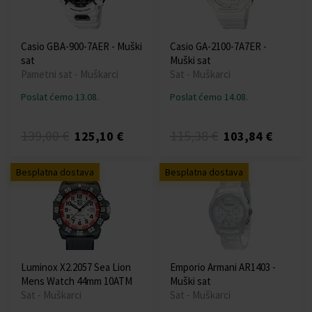
Casio GBA-900-7AER - Muški
Casio GA-2100-7A7ER -
sat
Muški sat
Pametni sat - Muškarci
Sat - Muškarci
Poslat ćemo 13.08.
Poslat ćemo 14.08.
139,00 €
115,38 €
125,10 €
103,84 €
Besplatna dostava
Besplatna dostava
Luminox X2.2057 Sea Lion
Emporio Armani AR1403 -
Mens Watch 44mm 10ATM
Muški sat
Sat - Muškarci
Sat - Muškarci