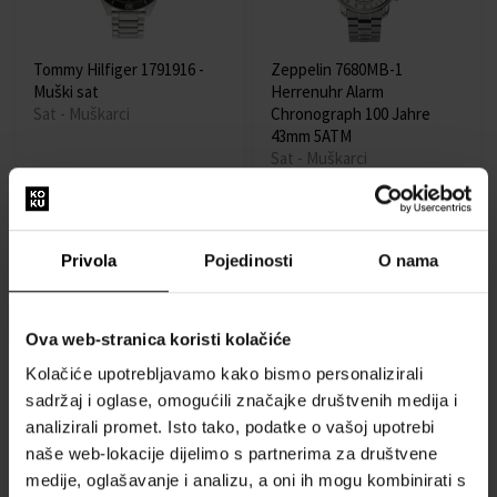
Tommy Hilfiger 1791916 -
Zeppelin 7680MB-1
Muški sat
Herrenuhr Alarm
Sat - Muškarci
Chronograph 100 Jahre
43mm 5ATM
Sat - Muškarci
Dostupno
Dostupno
99,00 €
298,00 €
Privola
Pojedinosti
O nama
Besplatna dostava
Akcija
Ova web-stranica koristi kolačiće
Kolačiće upotrebljavamo kako bismo personalizirali
sadržaj i oglase, omogućili značajke društvenih medija i
analizirali promet. Isto tako, podatke o vašoj upotrebi
naše web-lokacije dijelimo s partnerima za društvene
Guess GW0491G3 Jet -
Casio MQ-24-7BLLEG -
medije, oglašavanje i analizu, a oni ih mogu kombinirati s
Muški sat
Unisex sat