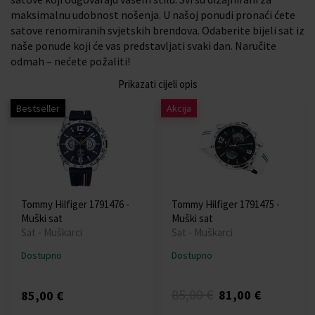
maksimalnu udobnost nošenja. U našoj ponudi pronaći ćete
satove renomiranih svjetskih brendova. Odaberite bijeli sat iz
naše ponude koji će vas predstavljati svaki dan. Naručite
odmah – nećete požaliti!
Prikazati cijeli opis
Bestseller
Akcija
Tommy Hilfiger 1791476 -
Tommy Hilfiger 1791475 -
Muški sat
Muški sat
Sat - Muškarci
Sat - Muškarci
Dostupno
Dostupno
85,00 €
81,00 €
85,00 €