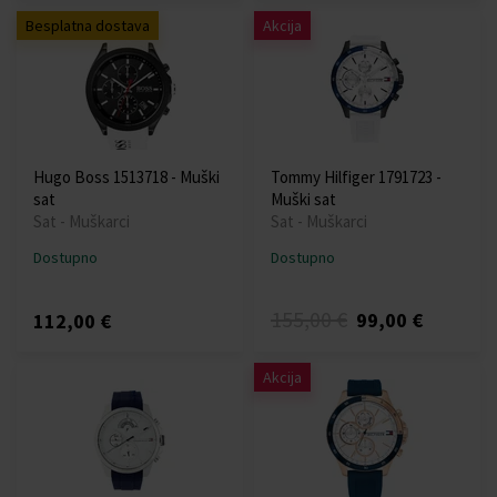
Besplatna dostava
Akcija
Hugo Boss 1513718 - Muški
Tommy Hilfiger 1791723 -
sat
Muški sat
Sat - Muškarci
Sat - Muškarci
Dostupno
Dostupno
155,00 €
99,00 €
112,00 €
Akcija