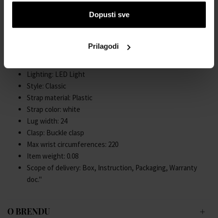
Case thickness: 14
Dopusti sve
Case shape: Square
Case width: 43
Caseback: screwed, Stainless steel bottom
Prilagodi
Gender: Mens
Glas: hardened, Mineral glass
Lighting: LED Light
Style: Classic
Strap material: Plastic
Strap color: white
Lug width: 24
Clasp: Buckle clasp
Max wrist circumferences: 220
Item weight: 0.08
Scope of delivery: Box, Instruction, Packaging, Warranty
doc."
O BRENDU