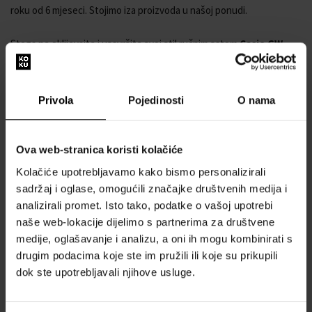
roku od 6 mjeseci. Stojimo iza proizvoda u našoj ponudi.
Stoga ne oklijevajte i usavršite svoj stil ručnim satom
Casio GW-
5000HS-7ER Mens Watch G-Shock Origin Solar 43mm 20ATM
.
Brand: Casio
Privola
Pojedinosti
O nama
Manufacturer no.: GW-5000HS-7ER
Manufacturer series: G-Shock Origin Solar 43mm 20ATM
Functions: 12-24 h, Alarm, Automatic calender, Date, Day,
Ova web-stranica koristi kolačiće
Hour, Minute, Month, Second, Stop function, Year
Movement: Solar (quartz)
Kolačiće upotrebljavamo kako bismo personalizirali
Movement label: Japan
sadržaj i oglase, omogućili značajke društvenih medija i
Dial color: Black
analizirali promet. Isto tako, podatke o vašoj upotrebi
Display: Digital
naše web-lokacije dijelimo s partnerima za društvene
Water resistant: 20
medije, oglašavanje i analizu, a oni ih mogu kombinirati s
Bezel: Fixed
drugim podacima koje ste im pružili ili koje su prikupili
Surface finish: Matte
dok ste upotrebljavali njihove usluge.
Case color: White
Case material: Plastic