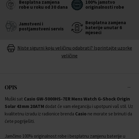
Besplatna zamjena
100% jamstvo
robe u roku od 30 dana
originalnosti robe
Besplatna zamjena
Jamstveni i
baterije unutar 6
postjamstveni servis
mjeseci
Niste sigurni koju veličinu odabrati? Isprintajte uzorke
veličine
OPIS
Muški sat
Casio GW-5000HS-7ER Mens Watch G-Shock Origin
Solar 43mm 20ATM
dodat će vam eleganciju i upotpuni vaš stil. Uz
kvalitetnu izradu iz radionice brenda
Casio
ne morate se brinuti da
ćete pogriješiti.
Jamčimo 100% originalnost robe i besplatnu zamjenu baterije u