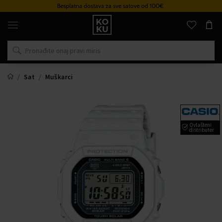
Besplatna dostava za sve satove od 100€
Originalni
parfemi
i
satovi
na
jednom
mjestu
Sat
Muškarci
Ovlašteni
distributer