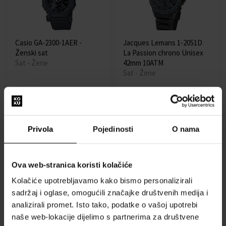
Casio GA-2300-1AER -
Jacques Lemans 1-2051D
Ženski sat
La Passion chrono Unisex
Sat - Žene
42mm 10ATM
Sat - Žene
Dostupno
Dostupno
129,00 €
329,00 €
116,10 €
299,00 €
Privola
Pojedinosti
O nama
Besplatna dostava
Ova web-stranica koristi kolačiće
Kolačiće upotrebljavamo kako bismo personalizirali
sadržaj i oglase, omogućili značajke društvenih medija i
analizirali promet. Isto tako, podatke o vašoj upotrebi
Daniel Wellington
Daniel Wellington
naše web-lokacije dijelimo s partnerima za društvene
DW00100518 - Ženski sat
DW00100591 - Ženski sat