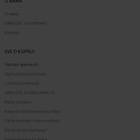
O NAMA
O nama
OBRAZAC ZA KONTAKT
Kontakt
SVE O KUPNJI
Sustav vjernosti
Opći uvjeti poslovanja
Zaštita privatnosti
OBRAZAC ZA REKLAMACIJU
Način dostave
Kada ću dobiti naručenu robu?
Zašto parfemi i satovi od nas?
Što je tester parfema?
Vodootpornost satova