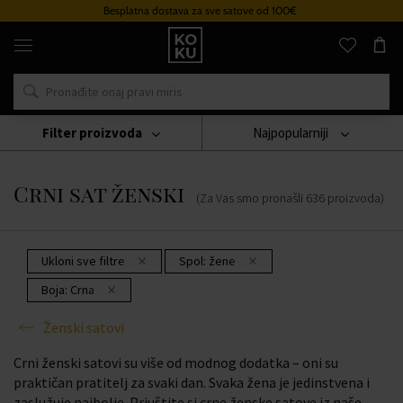
tava za sve satove od 100€
Sustav v
Originalni
parfemi
i
satovi
na
jednom
mjestu
Filter proizvoda
Najpopularniji
Sat
Ženski Satovi
Crni Sat Ženski
Crni sat ženski
(Za Vas smo pronašli
636
proizvoda
)
Ukloni sve filtre
Spol:
žene
Boja:
Crna
Ženski satovi
Crni ženski satovi su više od modnog dodatka – oni su
praktičan pratitelj za svaki dan. Svaka žena je jedinstvena i
zaslužuje najbolje. Priuštite si crne ženske satove iz naše