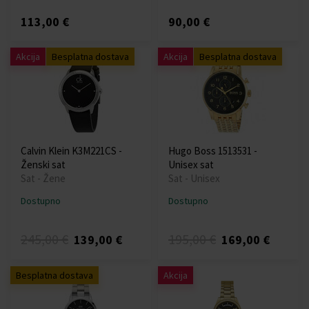
113,00 €
90,00 €
Akcija
Besplatna dostava
Akcija
Besplatna dostava
Calvin Klein K3M221CS -
Hugo Boss 1513531 -
Ženski sat
Unisex sat
Sat - Žene
Sat - Unisex
Dostupno
Dostupno
245,00 €
195,00 €
139,00 €
169,00 €
Besplatna dostava
Akcija