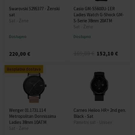
Swarovski 5295377 - Ženski
Casio GM-S5600U-1ER
sat
Ladies Watch G-Shock GM-
Sat - Žene
S-Serie 38mm 20ATM
Sat - Žene
Dostupno
Dostupno
169,00 €
152,10 €
220,00 €
Besplatna dostava
Wenger 01.1731.114
Carneo Heiloo HR+ 2nd gen.
Metropolitan Donnissima
Black - Sat
Ladies 38mm 10ATM
Pametni sat - Unisex
Sat - Žene