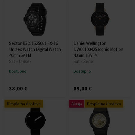
Sector R3251525001 EX-16
Daniel Wellington
Unisex Watch Digital Watch
DW00100425 Iconic Motion
40mm 5ATM
40mm 10ATM
Sat - Unisex
Sat - Žene
Dostupno
Dostupno
38,00 €
89,00 €
Besplatna dostava
Akcija
Besplatna dostava