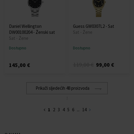
Daniel Wellington
Guess GW0307L2 - Sat
DW00100204 - Ženski sat
Sat - Žene
Sat - Žene
Dostupno
Dostupno
119,00 €
99,00 €
145,00 €
Prikaži sljedećih 48 proizvoda
:
1
2
3
4
5
6
...
14