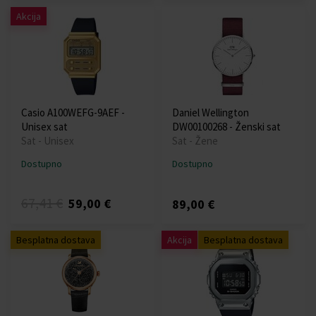
Akcija
Casio A100WEFG-9AEF -
Daniel Wellington
Unisex sat
DW00100268 - Ženski sat
Sat - Unisex
Sat - Žene
Dostupno
Dostupno
67,41 €
59,00 €
89,00 €
Besplatna dostava
Akcija
Besplatna dostava