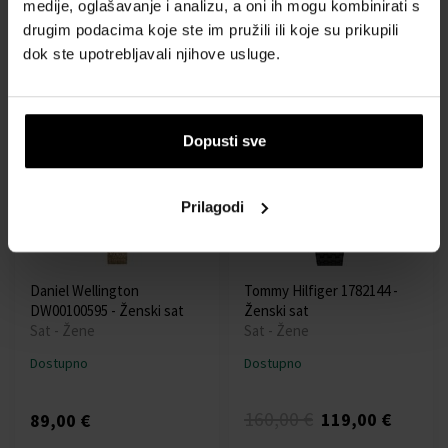
medije, oglašavanje i analizu, a oni ih mogu kombinirati s
Sat - Žene
Sat - Žene
drugim podacima koje ste im pružili ili koje su prikupili
Dostupno
Dostupno
dok ste upotrebljavali njihove usluge.
79,00 €
135,00 €
Dopusti sve
Akcija
Besplatna dostava
Prilagodi
Daniel Wellington
Tommy Hilfiger 1782144 -
DW00100595 - Ženski sat
Ženski sat
Sat - Žene
Sat - Žene
Dostupno
Dostupno
160,00 €
119,00 €
89,00 €