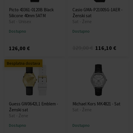
Picto 43361-0120B Black
Casio GMA-P2100SG-1AER -
Silicone 40mm 5ATM
Ženski sat
Sat - Unisex
Sat - Žene
Dostupno
Dostupno
129,00 €
116,10 €
126,00 €
Besplatna dostava
Guess GW0642L1 Emblem -
Michael Kors MK4821 - Sat
Ženski sat
Sat - Žene
Sat - Žene
Dostupno
Dostupno