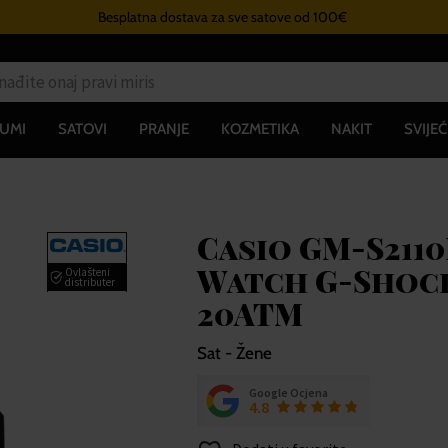
Besplatna dostava za sve satove od 100€
UMI
SATOVI
PRANJE
KOZMETIKA
NAKIT
SVIJEĆ
Casio GM-S2110
Watch G-Shock
Ovlašteni
distributer
20ATM
Sat - Žene
Google Ocjena
4.8