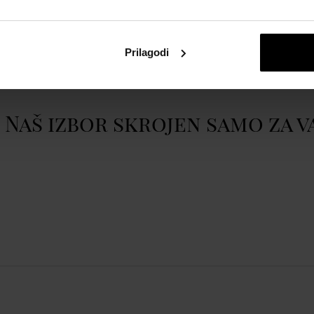
atom
Casio GM-S2110B-8AER
.
Prikazati cijeli opis
Prilagodi
40mm 20ATM
Naš izbor skrojen samo za v
r, Date, Day, Hour, Minute,