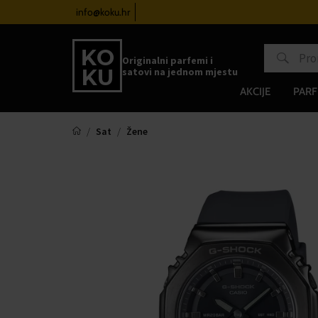
atove od 100€
info@koku.hr
Sustav vjernosti
Originalni parfemi i
satovi na jednom mjestu
AKCIJE
PARF
Sat
Žene