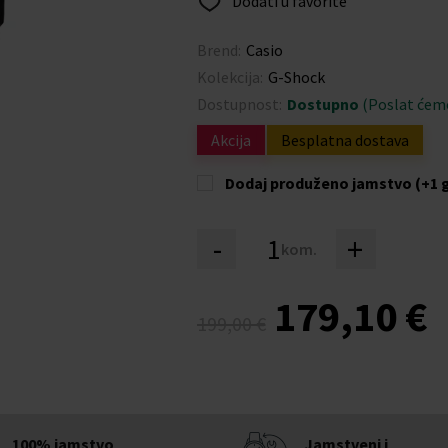
Dodati u favorite
Brend:
Casio
Kolekcija:
G-Shock
Dostupnost:
Dostupno
(Poslat ćemo
Akcija
Besplatna dostava
Dodaj produženo jamstvo (+1 
-
+
kom.
179,10 €
199,00 €
100% jamstvo
Jamstveni i