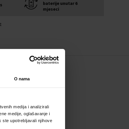
baterije unutar 6
is
mjeseci
e
O nama
enih medija i analizirali
ene medije, oglašavanje i
k ste upotrebljavali njihove