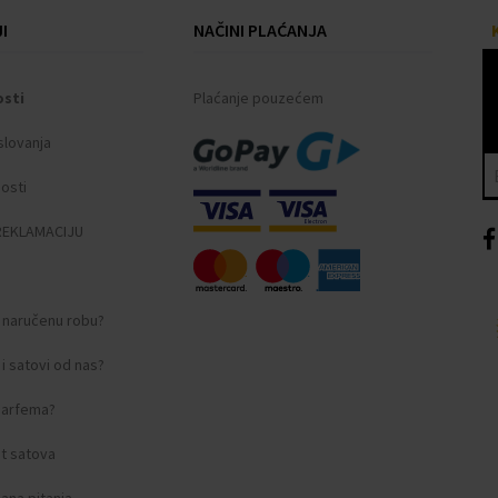
I
NAČINI PLAĆANJA
osti
Plaćanje pouzećem
elika
slovanja
nosti
ndeksi, LED svjetlo
REKLAMACIJU
i naručenu robu?
i satovi od nas?
 parfema?
amstveni list
t satova
ana pitanja