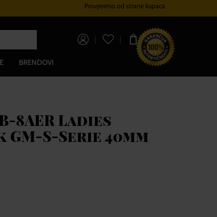
Provjereno od strane kupaca
Sustav vjernosti
Besplatna dos
0,00 €
E
BRENDOVI
B-8AER Ladies
 GM-S-Serie 40mm