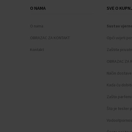
Case thickness: 11
O NAMA
SVE O KUPNJ
Case shape: Kvadrat
Case width: 40
O nama
Sustav vjern
Caseback: Pričvršćeno, Dno od nehrđajućeg č
Gender: Za žene
OBRAZAC ZA KONTAKT
Opći uvjeti po
Glas: Otvrdnuto, Mineralno staklo
Kontakt
Zaštita privat
Lighting: Osvijetljene kazaljke, Osvijetljeni i
Style: Klasični
OBRAZAC ZA 
Strap material: Plastika
Strap color: Crna
Način dostave
Lug width: 20
Kada ću dobit
Clasp: Kopča na preklop
Max wrist circumferences: 210
Zašto parfemi 
Item weight: 0.06
Što je tester
Scope of delivery: Kutija, Upute, Pakiranje, J
Vodootpornos
Često postavlj