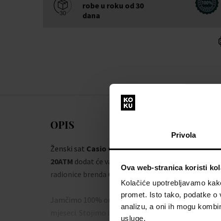
robe u roku od 30
dana
OPIS
Privola
Ženski sat
Casio GM-S2110B-8AER Ladies Watch
20ATM
dodat će vam eleganciju i upotpuni vaš stil. 
Ova web-stranica koristi kol
radionice brenda
Casio
ne morate se brinuti da ćete
Kolačiće upotrebljavamo kako 
promet. Isto tako, podatke o 
Jamčimo 100% originalnost robe i besplatnu zamje
analizu, a oni ih mogu kombini
mjeseci. Stojimo iza proizvoda u našoj ponudi.
usluge.