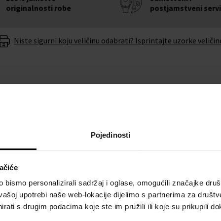
originalnosti robe
postjamstveni serv
Niste sigurni koju veličinu odabrati? Isprintajte uzorke veličin
O BRENDU
Pojedinosti
 G-Shock GM-S-Serie 40mm
Uz kvalitetnu izradu iz
ačiće
 pogriješiti.
bismo personalizirali sadržaj i oglase, omogućili značajke društv
vašoj upotrebi naše web-lokacije dijelimo s partnerima za društv
nu baterije u roku od 6
rati s drugim podacima koje ste im pružili ili koje su prikupili do