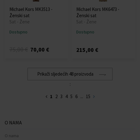
Michael Kors MK3513 -
Michael Kors MK6473 -
Ženski sat
Ženski sat
Sat - Žene
Sat - Žene
Dostupno
Dostupno
75,00 €
70,00 €
215,00 €
Prikaži sljedećih 48 proizvoda
:
1
2
3
4
5
6
...
15
O NAMA
O nama