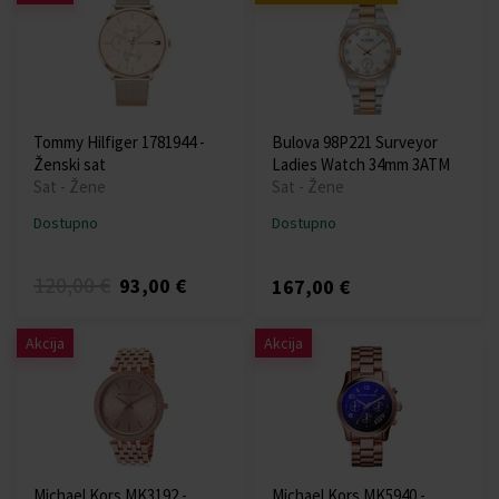
Tommy Hilfiger 1781944 -
Bulova 98P221 Surveyor
Ženski sat
Ladies Watch 34mm 3ATM
Sat - Žene
Sat - Žene
Dostupno
Dostupno
120,00 €
93,00 €
167,00 €
Akcija
Akcija
Michael Kors MK3192 -
Michael Kors MK5940 -