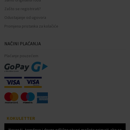
Zašto se registrirati?
Odustajanje od ugovora
Promjena pristanka za kolačiće
NAČINI PLAĆANJA
Plaćanje pouzećem
KOKULETTER
Novosti, trendove i druge odlične stvari možete primati ako se