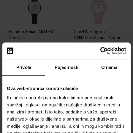
Emporio Armani AR11387 -
Daniel Wellington
Ženski sat
DW00100532 Iconic Motion
Sat - Žene
32mm 10ATM
Sat - Žene
Dostupno
Dostupno
Privola
Pojedinosti
O nama
118,00 €
66,00 €
Ova web-stranica koristi kolačiće
Besplatna dostava
Kolačiće upotrebljavamo kako bismo personalizirali
sadržaj i oglase, omogućili značajke društvenih medija i
analizirali promet. Isto tako, podatke o vašoj upotrebi
naše web-lokacije dijelimo s partnerima za društvene
medije, oglašavanje i analizu, a oni ih mogu kombinirati s
Bering 17031-162 - Ženski
Tommy Hilfiger Lidia