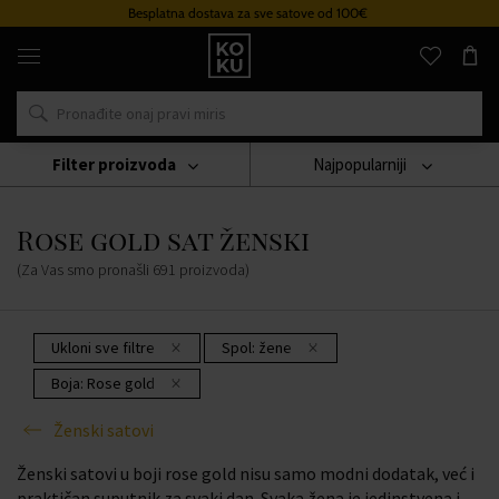
Besplatna dostava za sve satove od 100€
Originalni
parfemi
i
satovi
na
jednom
mjestu
Filter proizvoda
Najpopularniji
Sat
Ženski Satovi
Rose Gold Sat Ženski
Rose gold sat ženski
(Za Vas smo pronašli
691
proizvoda
)
Ukloni sve filtre
Spol:
žene
Boja:
Rose gold
Ženski satovi
Ženski satovi u boji rose gold nisu samo modni dodatak, već i
praktičan suputnik za svaki dan. Svaka žena je jedinstvena i