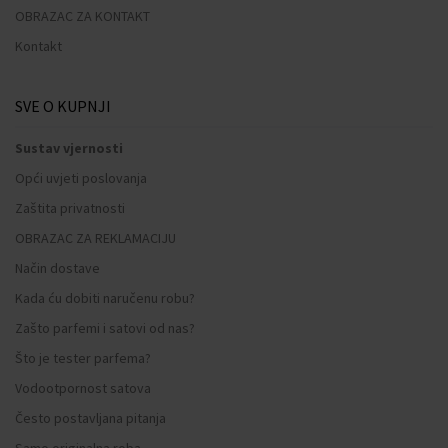
OBRAZAC ZA KONTAKT
Kontakt
SVE O KUPNJI
Sustav vjernosti
Opći uvjeti poslovanja
Zaštita privatnosti
OBRAZAC ZA REKLAMACIJU
Način dostave
Kada ću dobiti naručenu robu?
Zašto parfemi i satovi od nas?
Što je tester parfema?
Vodootpornost satova
Često postavljana pitanja
Samo originalna roba