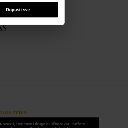
Dopusti sve
as
KOKULETTER
Novosti, trendove i druge odlične stvari možete