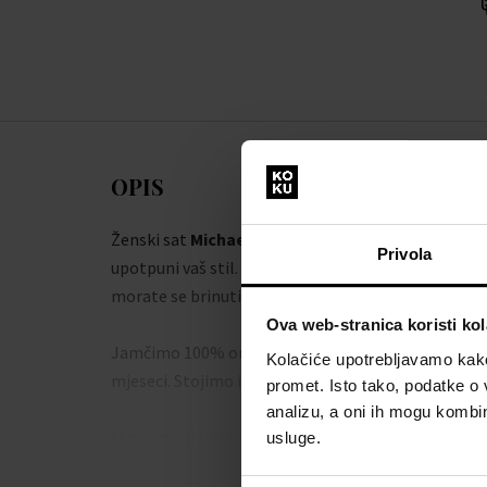
OPIS
Ženski sat
Michael Kors MK5606 - Ženski sat
dodat
Privola
upotpuni vaš stil. Uz kvalitetnu izradu iz radionice
morate se brinuti da ćete pogriješiti.
Ova web-stranica koristi kol
Jamčimo 100% originalnost robe i besplatnu zamje
Kolačiće upotrebljavamo kako 
mjeseci. Stojimo iza proizvoda u našoj ponudi.
promet. Isto tako, podatke o 
analizu, a oni ih mogu kombini
Stoga ne oklijevajte i usavršite svoj stil ručnim s
usluge.
Ženski sat
.