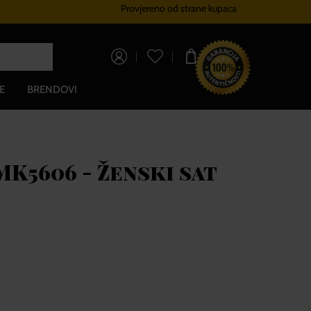
Provjereno od strane kupaca
Sustav vjernosti
Besplatna dos
0,00 €
E
BRENDOVI
K5606 - Ženski sat