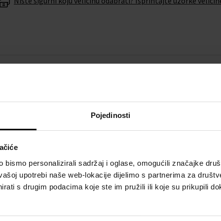
Niste sigurni koju veličinu odabrati? Isprintajte uzorke veličin
O BRENDU
 će vam eleganciju i
Michael Kors je američki brend
Pojedinosti
 brenda
Michael Kors
ne
profinjenim detaljima te prom
za ukus i luksuz.
ačiće
nu baterije u roku od 6
bismo personalizirali sadržaj i oglase, omogućili značajke društv
vašoj upotrebi naše web-lokacije dijelimo s partnerima za društv
rati s drugim podacima koje ste im pružili ili koje su prikupili do
atom
Michael Kors MK5606 -
Prikazati cijeli opis