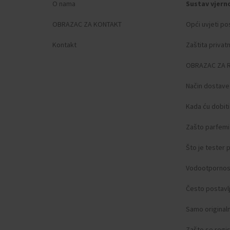
O nama
Sustav vjern
OBRAZAC ZA KONTAKT
Opći uvjeti po
Kontakt
Zaštita privat
OBRAZAC ZA 
Način dostave
Kada ću dobit
Zašto parfemi 
Što je tester
Vodootpornos
Često postavlj
Samo original
Zašto se regist