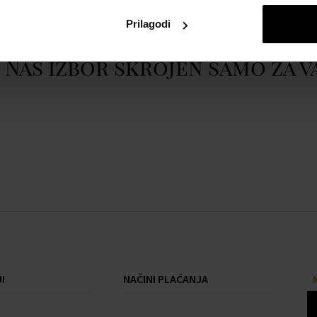
Prilagodi
Naš izbor skrojen samo za v
I
NAČINI PLAĆANJA