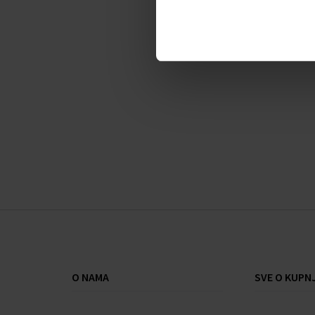
Karakteristike:
Kućište - čelik
Vodootporan - /
Remen - koža
Staklo - mineralno
Dimenzije - 43x22 mm
Oblik kućišta - okrugli
Boja brojčanika - vidi sliku
Stil - elegantan
Stanje - novo
O NAMA
SVE O KUPNJ