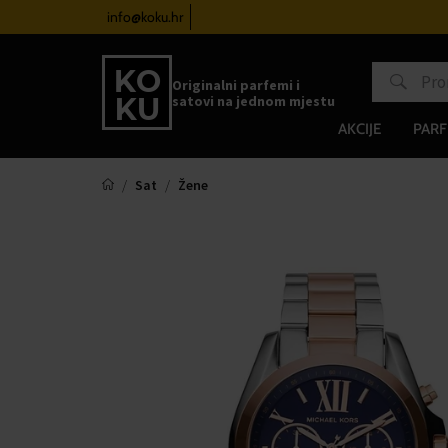
atove od 100€
info@koku.hr
Sustav vjernosti
Originalni parfemi i
satovi na jednom mjestu
AKCIJE
PARF
Sat
Žene