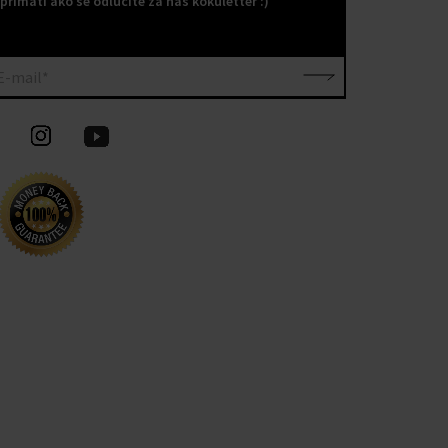
primati ako se odlučite za naš kokuletter :)
E-mail*