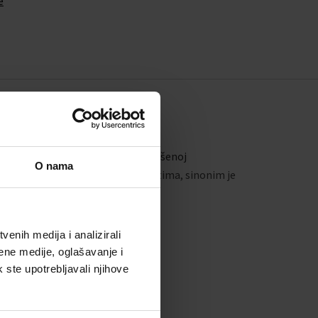
e
, baziran na jednostavnosti naglašenoj
O nama
išljenim i funkcionalnim elementima, sinonim je
enih medija i analizirali
ene medije, oglašavanje i
k ste upotrebljavali njihove