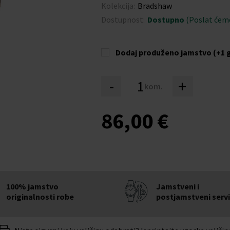
Kolekcija:
Bradshaw
Dostupnost:
Dostupno
(Poslat ćemo
Dodaj produženo jamstvo (+1 
-
+
kom.
86,00 €
100% jamstvo
Jamstveni i
originalnosti robe
postjamstveni serv