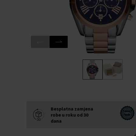
Besplatna zamjena
robe u roku od 30
dana