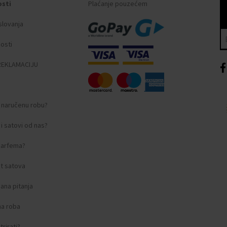
osti
Plaćanje pouzećem
slovanja
nosti
REKLAMACIJU
i naručenu robu?
i satovi od nas?
 parfema?
t satova
ana pitanja
na roba
rirati?