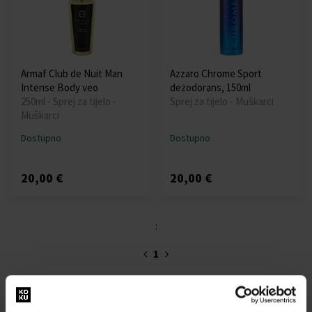
Armaf Club de Nuit Man
Azzaro Chrome Sport
Intense Body veo
dezodorans, 150ml
250ml - Sprej za tijelo -
Sprej za tijelo - Muškarci
Muškarci
Dostupno
Dostupno
20,00 €
20,00 €
:
1
O NAMA