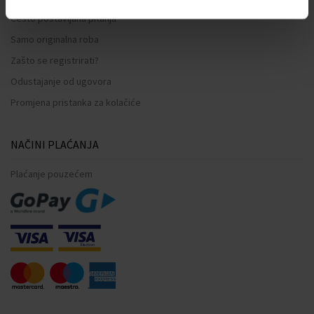
Često postavljana pitanja
Samo originalna roba
Zašto se registrirati?
Odustajanje od ugovora
Promjena pristanka za kolačiće
NAČINI PLAĆANJA
Plaćanje pouzećem