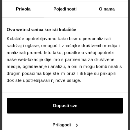
Privola
Pojedinosti
O nama
O nama
OBRAZAC ZA KONTAKT
Ova web-stranica koristi kolačiće
Kontakt
Kolačiće upotrebljavamo kako bismo personalizirali
sadržaj i oglase, omogućili značajke društvenih medija i
SVE O KUPNJI
analizirali promet. Isto tako, podatke o vašoj upotrebi
Sustav vjernosti
naše web-lokacije dijelimo s partnerima za društvene
medije, oglašavanje i analizu, a oni ih mogu kombinirati s
Opći uvjeti poslovanja
drugim podacima koje ste im pružili ili koje su prikupili
Zaštita privatnosti
dok ste upotrebljavali njihove usluge.
OBRAZAC ZA REKLAMACIJU
Način dostave
Kada ću dobiti naručenu robu?
Dopusti sve
Zašto parfemi i satovi od nas?
Što je tester parfema?
Prilagodi
Vodootpornost satova