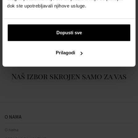
Bazne note:
klinčić (začin), sandalovina, vetiver, mošus, amber
dok ste upotrebljavali njihove usluge.
POJEDINOSTI
Dopusti sve
O BRENDU
Prilagodi
Naš izbor skrojen samo za vas
O NAMA
O nama