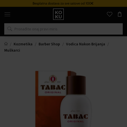
Besplatna dostava za sve satove od 100€
Originalni
parfemi
i
satovi
na
jednom
mjestu
Kozmetika
Barber Shop
Vodica Nakon Brijanja
Muškarci