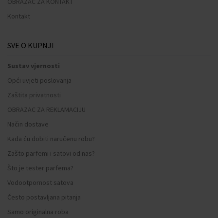
OBRAZAC ZA KONTAKT
Kontakt
SVE O KUPNJI
Sustav vjernosti
Opći uvjeti poslovanja
Zaštita privatnosti
OBRAZAC ZA REKLAMACIJU
Način dostave
Kada ću dobiti naručenu robu?
Zašto parfemi i satovi od nas?
Što je tester parfema?
Vodootpornost satova
Često postavljana pitanja
Samo originalna roba