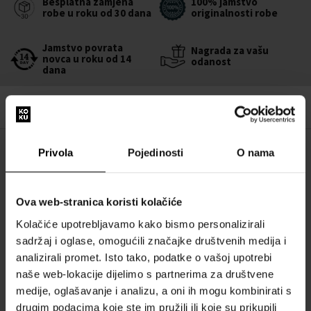
Besplatna zamjena
100% jamstvo
robe u roku od 30 dana
originalnosti robe
Jamstvo povrata
Nagrada za vašu
novca u roku od 14
odanost
dana
Privola
Pojedinosti
O nama
OPIS
Voda nakon brijanja Tabac Original savršeno hladi i osvježava kožu, a
njen jedinstveni miris osigurava auru diskretne, muške njege.
Ova web-stranica koristi kolačiće
Kolačiće upotrebljavamo kako bismo personalizirali
sadržaj i oglase, omogućili značajke društvenih medija i
Mirisne note:
analizirali promet. Isto tako, podatke o vašoj upotrebi
naše web-lokacije dijelimo s partnerima za društvene
Gornje note:
limun, bergamot, neroli
medije, oglašavanje i analizu, a oni ih mogu kombinirati s
Srednje note:
lavanda, kamilica, geranij, hrast
drugim podacima koje ste im pružili ili koje su prikupili