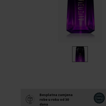
Besplatna zamjena
robe u roku od 30
dana