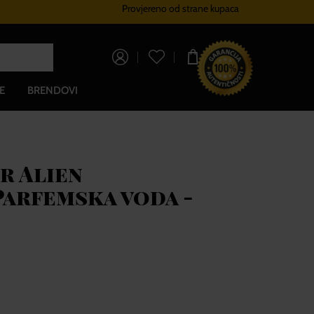
Provjereno od strane kupaca
Sustav vjernosti
Besplatna dos
0,00 €
E
BRENDOVI
r Alien
Parfemska voda -