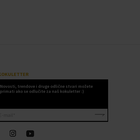
KOKULETTER
Novosti, trendove i druge odlične stvari možete
primati ako se odlučite za naš kokuletter :)
E-mail*