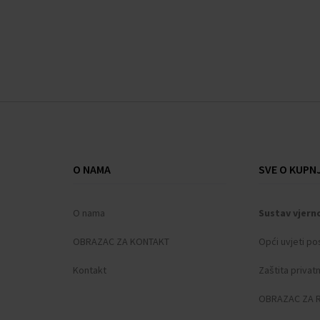
O NAMA
SVE O KUPNJ
O nama
Sustav vjern
OBRAZAC ZA KONTAKT
Opći uvjeti po
Kontakt
Zaštita privat
OBRAZAC ZA 