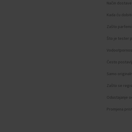
Način dostave
Kada ću dobit
Zašto parfemi 
Što je tester
Vodootpornos
Često postavlj
Samo original
Zašto se regist
Odustajanje o
Promjena pris