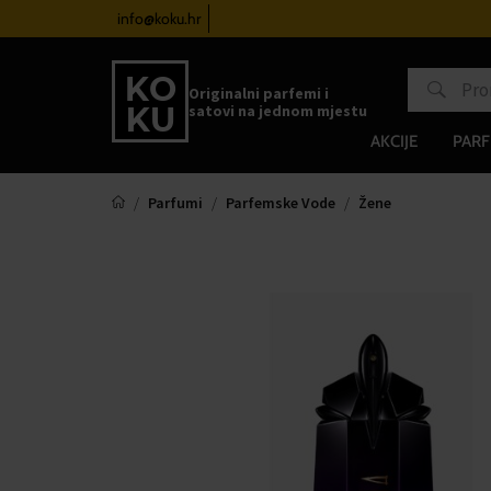
satove od 100€
info@koku.hr
Sustav vjernosti
Originalni parfemi i
satovi na jednom mjestu
AKCIJE
PARF
Parfumi
Parfemske Vode
Žene