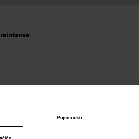
traintense
:
Pojedinosti
ačiće