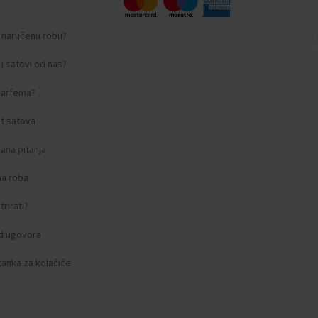
i naručenu robu?
i satovi od nas?
 parfema?
t satova
ana pitanja
na roba
rirati?
d ugovora
tanka za kolačiće