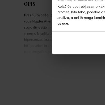
OPIS
Kolačiće upotrebljavamo kako 
promet. Isto tako, podatke o 
Praznujte tisto, zaradi česar izstopate. Parfumska
analizu, a oni ih mogu kombini
voda Mugler Alien Extraintense vas bo navdušila s
usluge.
svojo divjostjo in nekonvencionalnostjo. Če se
vrnemo k radikalnemu bistvu dišave Alien, bo ta
hipersenzualna aroma poskrbela, da boste želeli
biti posebni in drugačni. Ne bojte se biti drugačni –
kajti drugačen pomeni nepozaben.
cvetlično-lesna dišava za ženske
poudarjena različica ikonične parfumske vod
Mugler Alien
ujet v dramatično vijolično-črno flakonporo