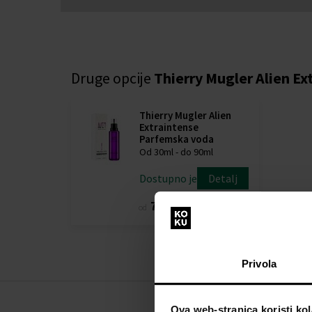
Druge opcije
Thierry Mugler Alien Ex
Thierry Mugler Alien
Extraintense
Parfemska voda
Od 30ml - do 90ml
Dostupno je
Detalj
76,00 €
129,00 €
od
do
Privola
Ova web-stranica koristi kol