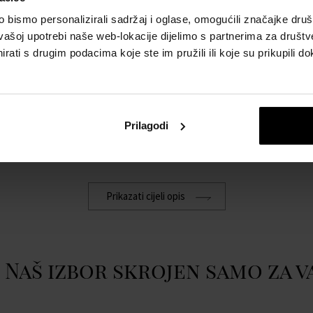
POJEDINOSTI
O
bismo personalizirali sadržaj i oglase, omogućili značajke društv
vašoj upotrebi naše web-lokacije dijelimo s partnerima za društv
Spol:
žene
Pu
rati s drugim podacima koje ste im pružili ili koje su prikupili do
w
Brend:
Jean Paul Gaultier
Sastavnica mirisa - glava:
petigrenovo ulje
Sastavnica mirisa - baza:
Kašmir, vanilija
Prilagodi
Sastavnica mirisa - srce:
tuberoza, jasmin
Vrsta mirisa:
orijentalna, cvjetna
Prikazati cijeli opis
e
Naš izbor skrojen samo za v