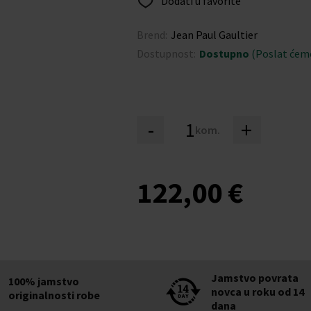
Dodati u favorite
Brend:
Jean Paul Gaultier
Dostupnost:
Dostupno
(Poslat ćemo
-
+
kom.
122,00 €
Jamstvo povrata
100% jamstvo
novca u roku od 14
originalnosti robe
dana