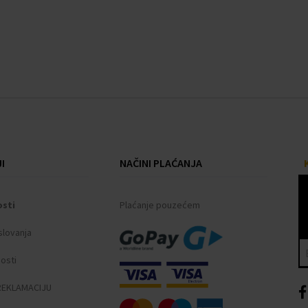
I
NAČINI PLAĆANJA
osti
Plaćanje pouzećem
slovanja
nosti
REKLAMACIJU