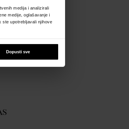
 BRENDU
enih medija i analizirali
ene medije, oglašavanje i
ig Brands, S.A.
k ste upotrebljavali njihove
ww.jeanpaulgaultier.com
Dopusti sve
as