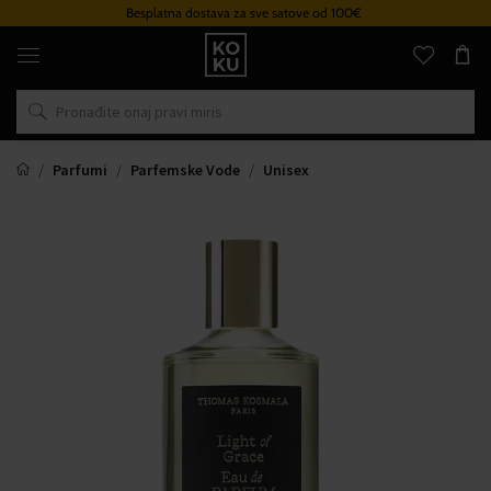
Besplatna dostava za sve satove od 100€
Originalni
parfemi
i
satovi
na
jednom
mjestu
Parfumi
Parfemske Vode
Unisex