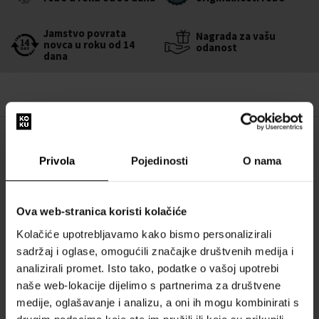
Jamstvo povrata
Nagrada za vašu
novca u roku od 14
odanost
dana
OPIS
Privola
Pojedinosti
O nama
Light of Grace je miris koji svjedoči o umjetnosti parfumerije u
stvaranju skladnih, očaravajućih i luksuznih parfema.
Ova web-stranica koristi kolačiće
Mirisne note:
Kolačiće upotrebljavamo kako bismo personalizirali
sadržaj i oglase, omogućili značajke društvenih medija i
Gornja nota:
ambrette (pravilan mošus), iris
analizirali promet. Isto tako, podatke o vašoj upotrebi
Srednja nota:
bijelo cvijeće, vanilija, jantarno drvo
naše web-lokacije dijelimo s partnerima za društvene
Osnovna nota:
mošus, amber, bijeli oud
medije, oglašavanje i analizu, a oni ih mogu kombinirati s