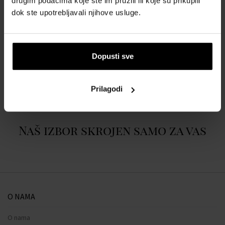
drugim podacima koje ste im pružili ili koje su prikupili
dok ste upotrebljavali njihove usluge.
POJEDINOSTI
Dopusti sve
O BRENDU
Prilagodi
Naš izbor skrojen samo za vas
O NAMA
O nama