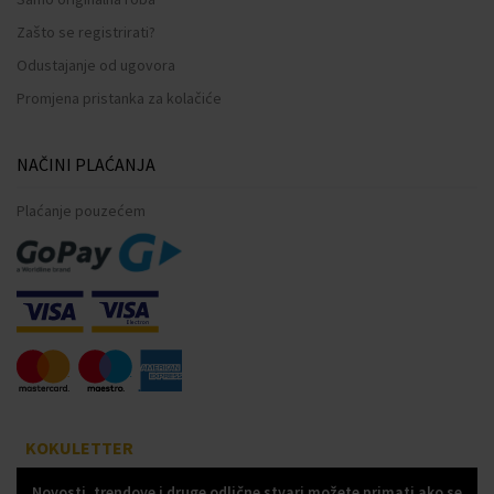
Zašto se registrirati?
Odustajanje od ugovora
Promjena pristanka za kolačiće
NAČINI PLAĆANJA
Plaćanje pouzećem
KOKULETTER
Novosti, trendove i druge odlične stvari možete primati ako se