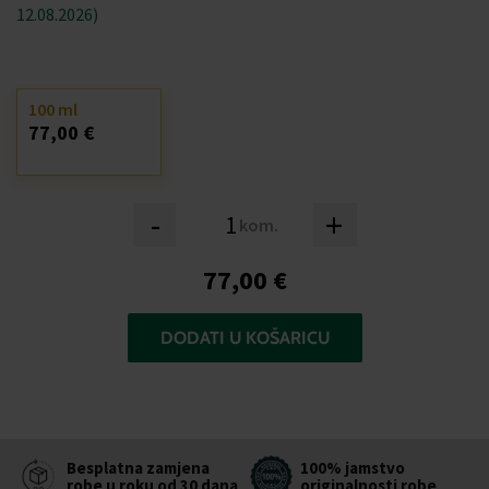
12.08.2026)
100 ml
77,00 €
-
+
kom.
77,00 €
DODATI U KOŠARICU
Besplatna zamjena
100% jamstvo
robe u roku od 30 dana
originalnosti robe