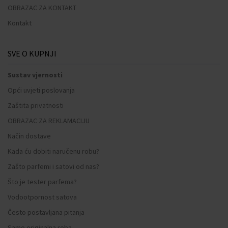
OBRAZAC ZA KONTAKT
Kontakt
SVE O KUPNJI
Sustav vjernosti
Opći uvjeti poslovanja
Zaštita privatnosti
OBRAZAC ZA REKLAMACIJU
Način dostave
Kada ću dobiti naručenu robu?
Zašto parfemi i satovi od nas?
Što je tester parfema?
Vodootpornost satova
Često postavljana pitanja
Samo originalna roba