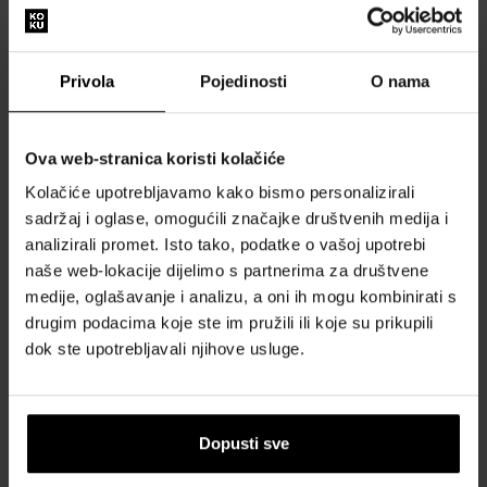
Proizvođač br.: TR2322-051-14-52
Serija proizvođača: Prsten - Infinity
Boja: Srebrna
Privola
Pojedinosti
O nama
Materijal: Srebro 925
Spol: Ženski
Stil: Moda
Ova web-stranica koristi kolačiće
Veličina prstena: 16, 5 mm, RS52
Kolačiće upotrebljavamo kako bismo personalizirali
Širina mm: 8
sadržaj i oglase, omogućili značajke društvenih medija i
Težina proizvoda: 0,02
analizirali promet. Isto tako, podatke o vašoj upotrebi
Opseg isporuke: Poklon kutija
naše web-lokacije dijelimo s partnerima za društvene
medije, oglašavanje i analizu, a oni ih mogu kombinirati s
O BRENDU
drugim podacima koje ste im pružili ili koje su prikupili
dok ste upotrebljavali njihove usluge.
Naš izbor skrojen samo za vas
Dopusti sve