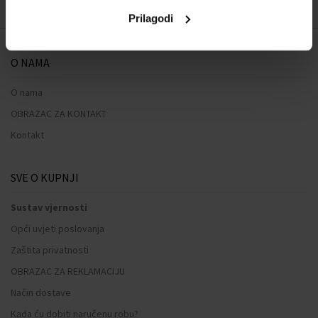
Prilagodi
O NAMA
O nama
OBRAZAC ZA KONTAKT
Kontakt
SVE O KUPNJI
Sustav vjernosti
Opći uvjeti poslovanja
Zaštita privatnosti
OBRAZAC ZA REKLAMACIJU
Način dostave
Kada ću dobiti naručenu robu?