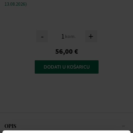
13.08.2026)
-
+
kom.
56,00 €
DODATI U KOŠARICU
OPIS