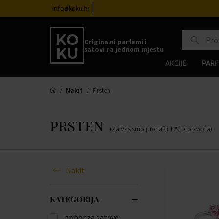
atove od 100€
info@koku.hr
Sustav vjernosti
Originalni parfemi i
satovi na jednom mjestu
AKCIJE
PARF
Nakit
Prsten
prsten
(Za Vas smo pronašli
129
proizvoda
)
Nakit
KATEGORIJA
pribor za satove