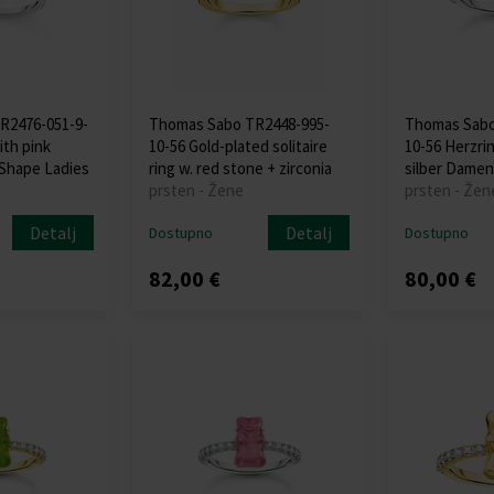
R2476-051-9-
Thomas Sabo TR2448-995-
Thomas Sabo
ith pink
10-56 Gold-plated solitaire
10-56 Herzri
 Shape Ladies
ring w. red stone + zirconia
silber Damen
prsten - Žene
prsten - Žen
Detalj
Detalj
Dostupno
Dostupno
82,00 €
80,00 €