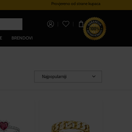
Provjereno od strane kupaca
Sustav vjernosti
Besplatna dos
0,00 €
E
BRENDOVI
Najpopularniji