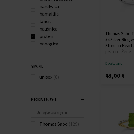
narukvica
hamajlija
lančić
naušnica
Thomas Sabo T
prsten
54 Silver Ring w
nanogica
Stone in Heart
prsten - Žene
Dostupno
SPOL
43,00 €
unisex
(8)
BRENDOVI:
Thomas Sabo
(129)