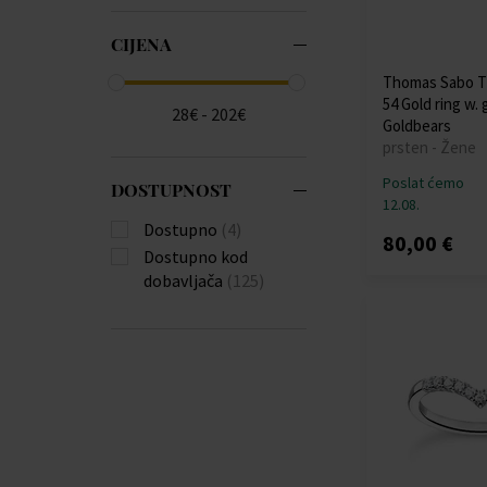
CIJENA
Thomas Sabo T
54 Gold ring w.
28€ - 202€
Goldbears
prsten - Žene
Poslat ćemo
DOSTUPNOST
12.08.
Dostupno
(4)
80,00 €
Dostupno kod
dobavljača
(125)