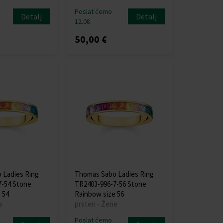
Poslat ćemo
Detalj
Detalj
12.08.
50,00 €
 Ladies Ring
Thomas Sabo Ladies Ring
7-54 Stone
TR2403-996-7-56 Stone
 54
Rainbow size 56
e
prsten - Žene
Poslat ćemo