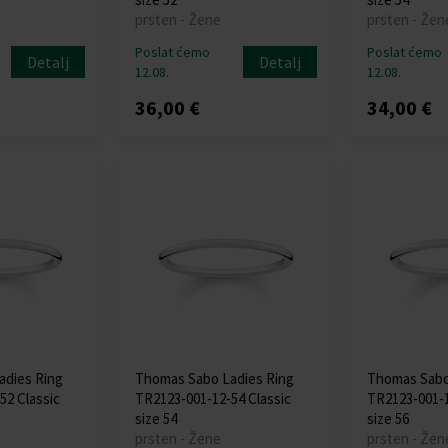
prsten - Žene
prsten - Žen
Poslat ćemo
Poslat ćemo
Detalj
Detalj
12.08.
12.08.
36,00 €
34,00 €
adies Ring
Thomas Sabo Ladies Ring
Thomas Sabo
52 Classic
TR2123-001-12-54 Classic
TR2123-001-1
size 54
size 56
prsten - Žene
prsten - Žen