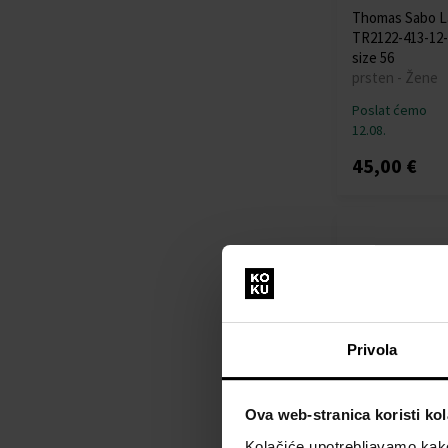
Thomas Sabo L
TR2122-413-12-
size 56
prsten - Žene
Poslat ćemo
12.08.
45,00 €
Privola
Ova web-stranica koristi kol
Thomas Sabo L
Kolačiće upotrebljavamo kako 