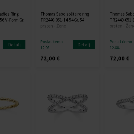
adies Ring
Thomas Sabo solitaire ring
Thomas Sabo 
56 V-Form Gr.
TR2440-051-14-54 Gr. 54
TR2440-051-1
prsten - Žene
prsten - Žen
Poslat ćemo
Poslat ćemo
Detalj
Detalj
12.08.
12.08.
72,00 €
72,00 €