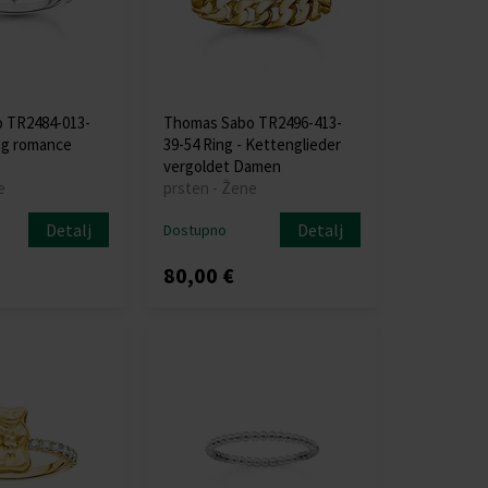
 TR2484-013-
Thomas Sabo TR2496-413-
ng romance
39-54 Ring - Kettenglieder
vergoldet Damen
e
prsten - Žene
Detalj
Detalj
Dostupno
80,00 €