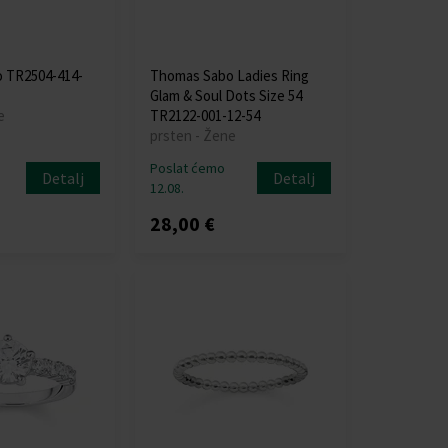
 TR2504-414-
Thomas Sabo Ladies Ring
Glam & Soul Dots Size 54
e
TR2122-001-12-54
prsten - Žene
Poslat ćemo
Detalj
Detalj
12.08.
28,00 €