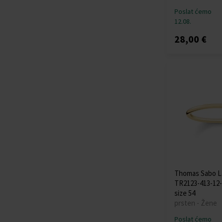
Poslat ćemo
12.08.
28,00 €
Thomas Sabo L
TR2123-413-12-
size 54
prsten - Žene
Poslat ćemo