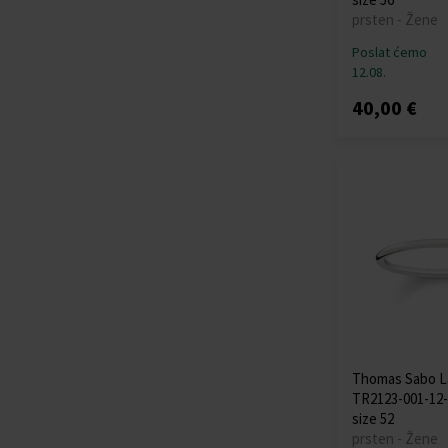
prsten - Žene
Poslat ćemo
12.08.
40,00 €
Thomas Sabo L
TR2123-001-12-
size 52
prsten - Žene