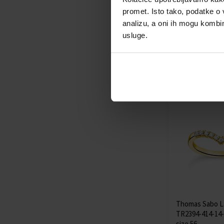
TR2402-971-6-5
promet. Isto tako, podatke o 
54
analizu, a oni ih mogu kombini
prsten - Žene
usluge.
Poslat ćemo
12.08.
67,00 €
Thomas Sabo L
TR2394-414-14-
size 56