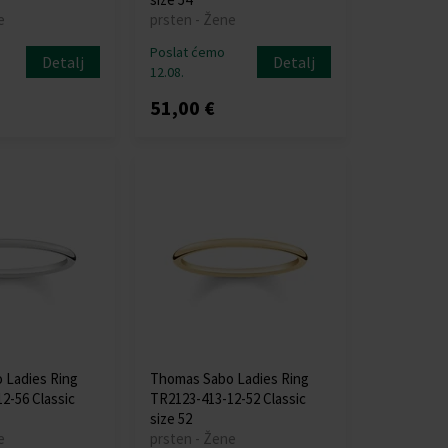
e
prsten - Žene
Poslat ćemo
Detalj
Detalj
12.08.
51,00 €
 Ladies Ring
Thomas Sabo Ladies Ring
2-56 Classic
TR2123-413-12-52 Classic
size 52
e
prsten - Žene