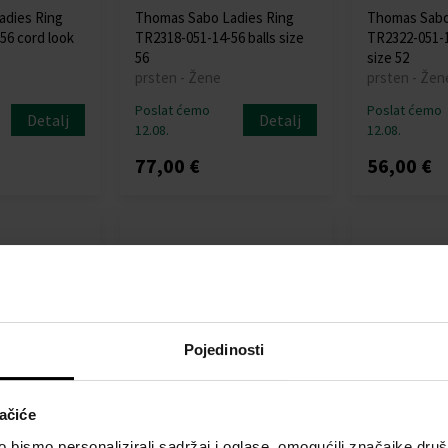
adies Ring
Thomas Sabo Ladies Ring
Thomas Sabo
56 cord look
TR2318-051-14-56 balls size
TR2322-051-1
56
size 52
prsten - Žene
prsten - Žen
Poslat ćemo
Poslat ćemo
Detalj
Detalj
12.08.
12.08.
77,00 €
56,00 €
Pojedinosti
ačiće
adies Ring
Thomas Sabo Ladies Ring
Thomas Sabo
bismo personalizirali sadržaj i oglase, omogućili značajke društv