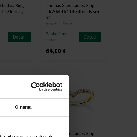
 Ladies Ring
Thomas Sabo Ladies Ring
4-52 Infinity
TR2368-167-14-54 beads size
54
e
prsten - Žene
Poslat ćemo
Detalj
Detalj
12.08.
64,00 €
O nama
 Ladies Ring
Thomas Sabo Ladies Ring
enih medija i analizirali