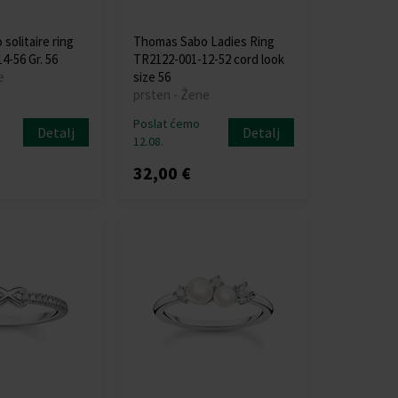
solitaire ring
Thomas Sabo Ladies Ring
4-56 Gr. 56
TR2122-001-12-52 cord look
e
size 56
prsten - Žene
Poslat ćemo
Detalj
Detalj
12.08.
32,00 €