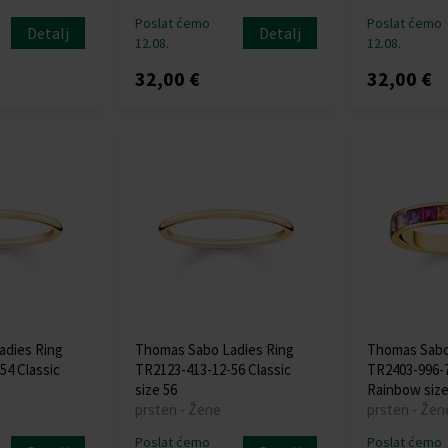
Poslat ćemo
Poslat ćemo
Detalj
Detalj
12.08.
12.08.
32,00 €
32,00 €
adies Ring
Thomas Sabo Ladies Ring
Thomas Sabo
54 Classic
TR2123-413-12-56 Classic
TR2403-996-
size 56
Rainbow size
prsten - Žene
prsten - Žen
Poslat ćemo
Poslat ćemo