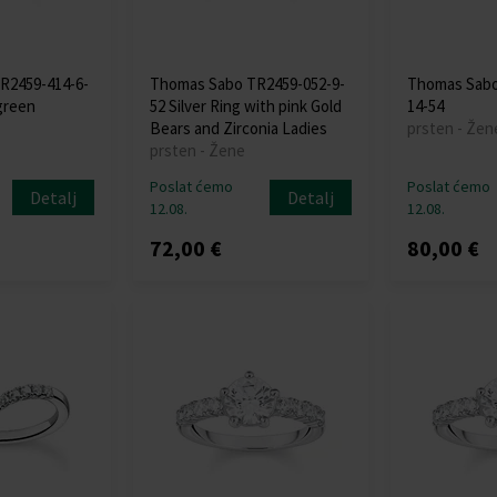
R2459-414-6-
Thomas Sabo TR2459-052-9-
Thomas Sabo
 green
52 Silver Ring with pink Gold
14-54
Bears and Zirconia Ladies
prsten - Žen
prsten - Žene
Poslat ćemo
Poslat ćemo
Detalj
Detalj
12.08.
12.08.
72,00 €
80,00 €