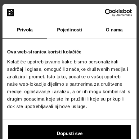
OPIS
Proizvođačev broj: TR2362-059-1-56
Serija proizvođača: Prsten - kamen
Privola
Pojedinosti
O nama
Boja: Plava, Srebrna
Materijal: Srebro 925
Spol: Žene
Ova web-stranica koristi kolačiće
Stil: Moda
Kolačiće upotrebljavamo kako bismo personalizirali
Veličina prstena: 17, 8 mm, RS56
sadržaj i oglase, omogućili značajke društvenih medija i
Širina mm: 8
analizirali promet. Isto tako, podatke o vašoj upotrebi
Težina artikla: 0.04
naše web-lokacije dijelimo s partnerima za društvene
Opseg isporuke: Poklon kutija
medije, oglašavanje i analizu, a oni ih mogu kombinirati s
drugim podacima koje ste im pružili ili koje su prikupili
O BRENDU
dok ste upotrebljavali njihove usluge.
Dopusti sve
Naš izbor skrojen samo za vas