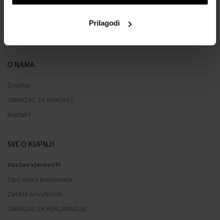
Prilagodi
O NAMA
O nama
OBRAZAC ZA KONTAKT
Kontakt
SVE O KUPNJI
Sustav vjernosti
Opći uvjeti poslovanja
Zaštita privatnosti
OBRAZAC ZA REKLAMACIJU