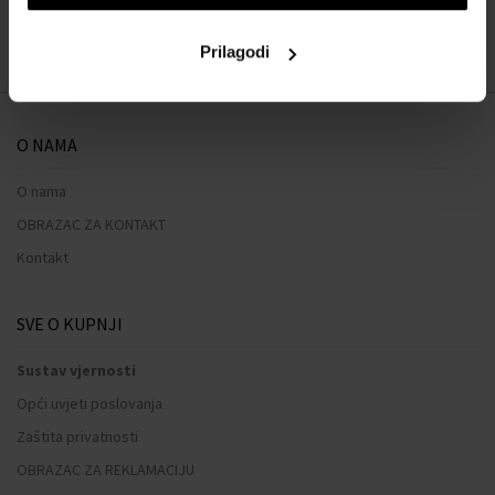
Prilagodi
O NAMA
O nama
OBRAZAC ZA KONTAKT
Kontakt
SVE O KUPNJI
Sustav vjernosti
Opći uvjeti poslovanja
Zaštita privatnosti
OBRAZAC ZA REKLAMACIJU