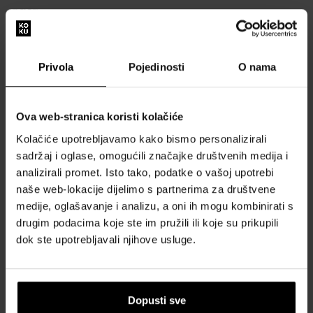
OPIS
Broj proizvođača: TR2397-051-14-52
Serija proizvođača: Prsten - Pave
Privola
Pojedinosti
O nama
Boja: Srebrna
Materijal: Srebro 925
Spol: Žene
Ova web-stranica koristi kolačiće
Stil: Moda
Kolačiće upotrebljavamo kako bismo personalizirali
Veličina prstena: 16,5 mm, RS52
sadržaj i oglase, omogućili značajke društvenih medija i
Širina u mm: 10
analizirali promet. Isto tako, podatke o vašoj upotrebi
Težina artikla: 0,03
naše web-lokacije dijelimo s partnerima za društvene
Opseg isporuke: Poklon kutija
medije, oglašavanje i analizu, a oni ih mogu kombinirati s
drugim podacima koje ste im pružili ili koje su prikupili
O BRENDU
dok ste upotrebljavali njihove usluge.
Dopusti sve
Naš izbor skrojen samo za vas