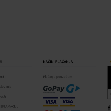
I
NAČINI PLAĆANJA
osti
Plaćanje pouzećem
slovanja
nosti
REKLAMACIJU