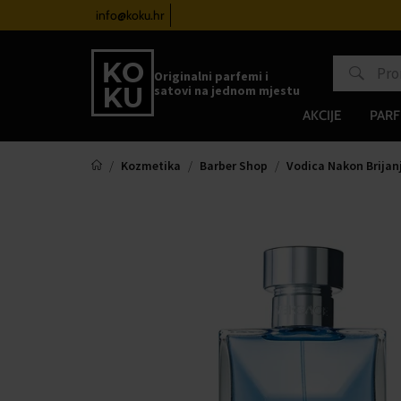
atove od 100€
info@koku.hr
Sustav vjernosti
Originalni parfemi i
satovi na jednom mjestu
AKCIJE
PARF
Kozmetika
Barber Shop
Vodica Nakon Brijan