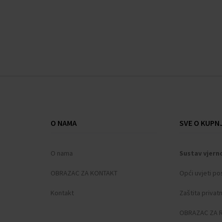
cedar, jantar, zrna tonke i mošus. Parfem Versace
pour Homme nepogrešiv je miris za privlačnog
muškarca koji zna što želi.
O NAMA
SVE O KUPNJ
O nama
Sustav vjern
OBRAZAC ZA KONTAKT
Opći uvjeti po
Kontakt
Zaštita privat
OBRAZAC ZA 