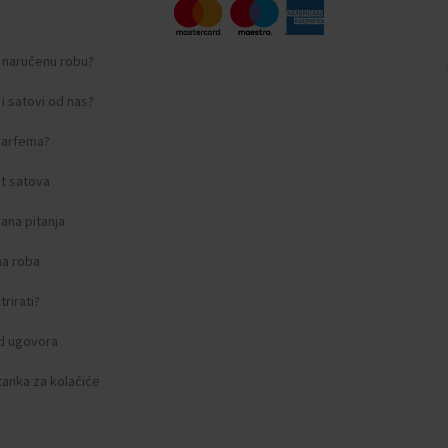
i naručenu robu?
i satovi od nas?
 parfema?
t satova
ana pitanja
na roba
rirati?
d ugovora
tanka za kolačiće