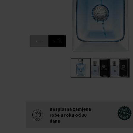
Besplatna zamjena
robe u roku od 30
dana