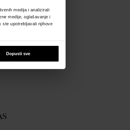
 BRENDU
enih medija i analizirali
ene medije, oglašavanje i
roitalia S.r.l.
k ste upotrebljavali njihove
ww.versace.com
Dopusti sve
as