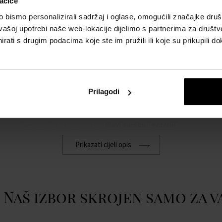
ačiće
POJEDINOSTI
O
bismo personalizirali sadržaj i oglase, omogućili značajke društv
vašoj upotrebi naše web-lokacije dijelimo s partnerima za društv
Spol:
muškarci
Eu
rati s drugim podacima koje ste im pružili ili koje su prikupili do
w
Brend:
Versace
Sastavnica mirisa - glava:
lišće gorke naranče,
limun, bergamot, neroli
Prilagodi
Sastavnica mirisa - baza:
tonka grah, agar, ambra,
mošus
Sastavnica mirisa - srce:
plavi zumbul, geranij,
cedar, kadulja
Prikazati cijeli opis
i
Naš izbor skrojen samo za v