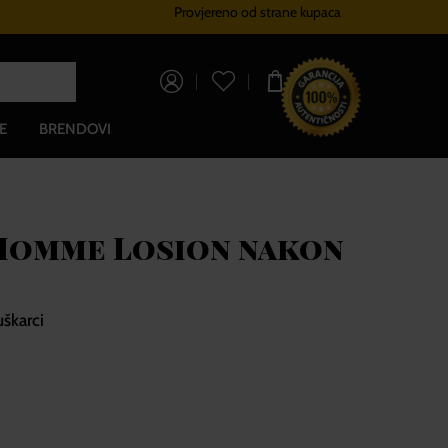
Provjereno od strane kupaca
Sustav vjernosti
Besplatna dos
0,00 €
E
BRENDOVI
Homme Losion nakon
škarci