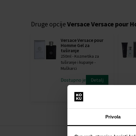
Druge opcije
Versace Versace pour
Versace Versace pour
Homme Gel za
tuširanje
250ml - Kozmetika za
tuširanje i kupanje -
Muškarci
Dostupno je
Detalj
25,00 €
Privola