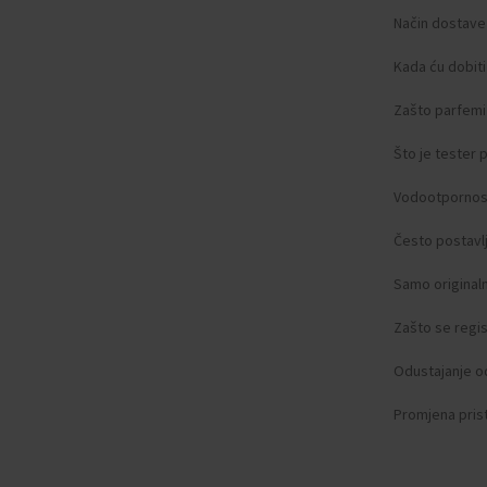
Način dostave
Kada ću dobit
Zašto parfemi 
Što je tester
Vodootpornos
Često postavlj
Samo original
Zašto se regist
Odustajanje o
Promjena pris