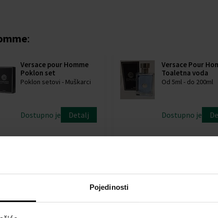
 Homme
:
Versace pour Homme
Versace Pour H
Poklon set
Toaletna voda
Poklon setovi - Muškarci
Od 5ml - do 200ml
Dostupno je
Detalj
Dostupno je
De
55,00 €
83,00 €
7,20 €
8
od
do
od
do
Pojedinosti