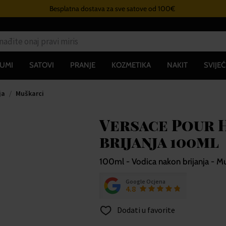
Besplatna dostava za sve satove od 100€
UMI
SATOVI
PRANJE
KOZMETIKA
NAKIT
SVIJEĆ
ja
Muškarci
Versace Pour 
brijanja 100ml
100ml - Vodica nakon brijanja - Mu
Google Ocjena
4.8
Dodati u favorite