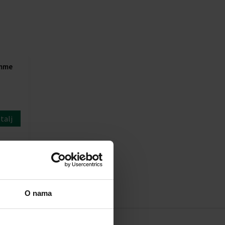
omme
talj
2,00 €
O nama