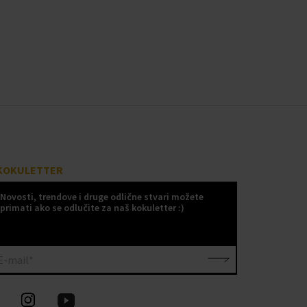
KOKULETTER
Novosti, trendove i druge odlične stvari možete
primati ako se odlučite za naš kokuletter :)
E-mail*