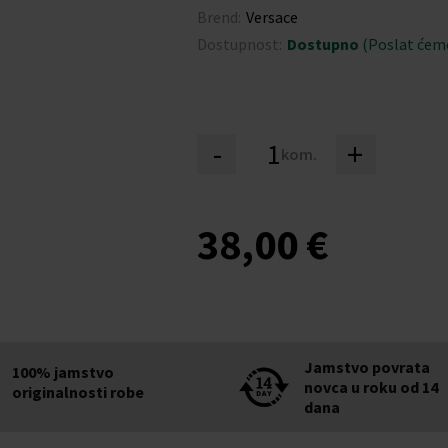
Brend:
Versace
Dostupnost:
Dostupno
(Poslat ćemo
-
+
kom.
38,00 €
Jamstvo povrata
100% jamstvo
novca u roku od 14
originalnosti robe
dana