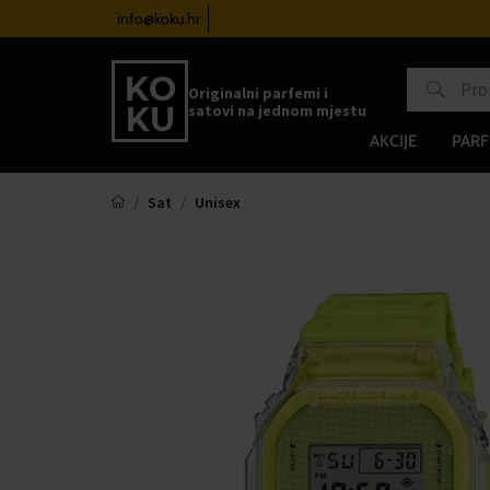
atove od 100€
info@koku.hr
Sustav vjernosti
Originalni parfemi i
satovi na jednom mjestu
AKCIJE
PARF
Sat
Unisex