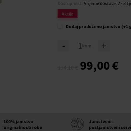
Dostupnost:
Vrijeme dostave: 2 - 3 t
Akcija
Dodaj produženo jamstvo (+1 
-
+
kom.
99,00 €
134,10 €
100% jamstvo
Jamstveni i
originalnosti robe
postjamstveni serv