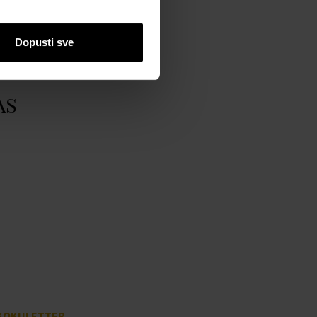
Dopusti sve
as
KOKULETTER