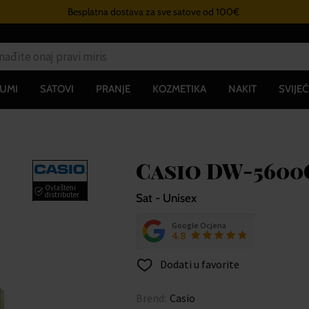
Besplatna dostava za sve satove od 100€
UMI
SATOVI
PRANJE
KOZMETIKA
NAKIT
SVIJEĆ
Casio DW-5600G
Ovlašteni
distributer
Sat - Unisex
Google Ocjena
4.8
Dodati u favorite
Brend:
Casio