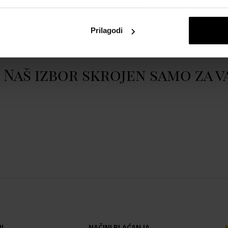
atom
Casio DW-5600GL-9ER -
Prikazati cijeli opis
Prilagodi
Naš izbor skrojen samo za v
I
NAČINI PLAĆANJA