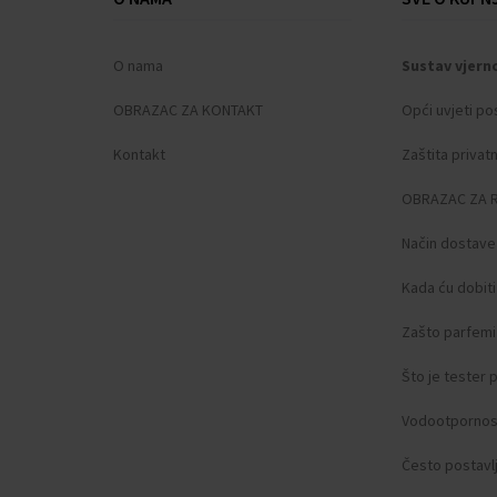
Odbrojavanje s ponavljanjem
Pozadinsko osvjetljenje zaslona
O nama
Sustav vjern
Alarm
OBRAZAC ZA KONTAKT
Opći uvjeti po
Kontakt
Zaštita privat
OBRAZAC ZA 
Način dostave
Kada ću dobit
Zašto parfemi 
Što je tester
Vodootpornos
Često postavlj