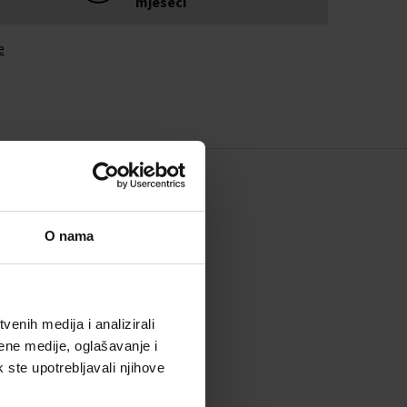
mjeseci
e
O nama
enih medija i analizirali
ene medije, oglašavanje i
k ste upotrebljavali njihove