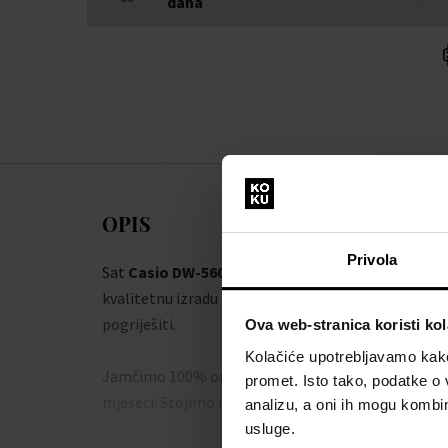
dana
OPIS
Privola
Sat
Casio DW-5600GL-9ER - Sat
dodat će vam elegan
kvalitetnu izradu iz radionice brenda
Casio
ne mora
pogriješiti.
Ova web-stranica koristi kol
Kolačiće upotrebljavamo kako 
Jamčimo 100% originalnost robe i besplatnu zamje
promet. Isto tako, podatke o 
mjeseci. Stojimo iza proizvoda u našoj ponudi.
analizu, a oni ih mogu kombini
usluge.