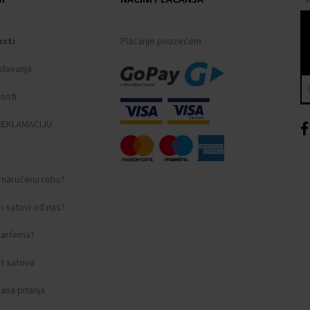
osti
Plaćanje pouzećem
slovanja
nosti
REKLAMACIJU
i naručenu robu?
i satovi od nas?
 parfema?
t satova
ana pitanja