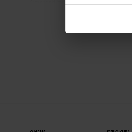
Stoga ne oklijevajte i usavršite svoj stil ručnim s
Sat
.
Muški ručni satovi
Napajanje iz baterije
Mehanizam 3421
Promjer kućišta 43,0 mm
Kućište u obliku oktagona
Plastično kućište
Plastični remen
Žuta boja remena
Digitalni brojčanik
Žuta boja brojčanika
Brojčanik s arapskim brojevima
Materijal stakla - mineralno staklo
Otpornost na vodu pri ronjenju bez kis. aparata
Datum
Štoperica
O NAMA
SVE O KUPNJ