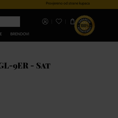
Provjereno od strane kupaca
Sustav vjernosti
Besplatna dos
0,00 €
E
BRENDOVI
L-9ER - Sat