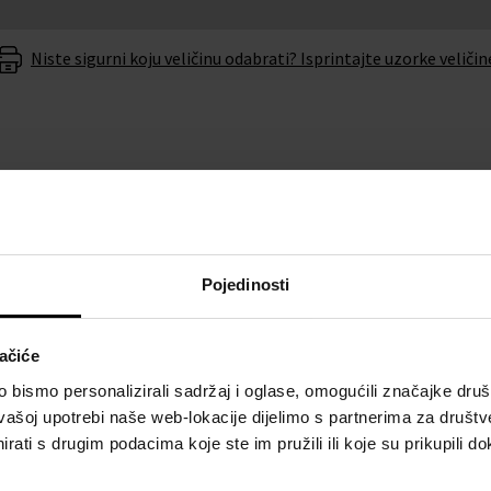
Niste sigurni koju veličinu odabrati? Isprintajte uzorke veličin
O BRENDU
Pojedinosti
ciju i upotpuni vaš stil. Uz
te se brinuti da ćete
ačiće
bismo personalizirali sadržaj i oglase, omogućili značajke društv
nu baterije u roku od 6
vašoj upotrebi naše web-lokacije dijelimo s partnerima za društv
rati s drugim podacima koje ste im pružili ili koje su prikupili do