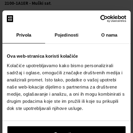
2100-1A1ER - Muški sat
.
Brand:
Casio
Broj proizvođača: GA-2100-1A1ER
Proizvođačka serija: G-Shock
Funkcije: 24 sata, 5 dnevnih alarma, Alarm, Kronograf, Datum,
Privola
Pojedinosti
O nama
Dan, Sat, Minuta, Mjesec, Sekunda, Otporno na udarce,
Timer, Svjetsko vrijeme
Pokret: Baterija (kvarc)
Ova web-stranica koristi kolačiće
Boja brojčanika: Crna
Kolačiće upotrebljavamo kako bismo personalizirali
Prikaz: Analogni i digitalni
sadržaj i oglase, omogućili značajke društvenih medija i
Otpornost na vodu: 20
analizirali promet. Isto tako, podatke o vašoj upotrebi
Okvir: Fiksni
naše web-lokacije dijelimo s partnerima za društvene
Površinska obrada: Mat
medije, oglašavanje i analizu, a oni ih mogu kombinirati s
Boja kućišta: Crna
drugim podacima koje ste im pružili ili koje su prikupili
Materijal kućišta: Ugljik
dok ste upotrebljavali njihove usluge.
Debljina kućišta: 11
Oblik kućišta: Okruglo
Širina kućišta: 45