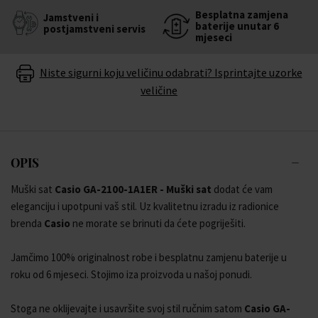
Besplatna zamjena
Jamstveni i
baterije unutar 6
postjamstveni servis
mjeseci
Niste sigurni koju veličinu odabrati? Isprintajte uzorke
veličine
OPIS
Muški sat
Casio GA-2100-1A1ER - Muški sat
dodat će vam
eleganciju i upotpuni vaš stil. Uz kvalitetnu izradu iz radionice
brenda
Casio
ne morate se brinuti da ćete pogriješiti.
Jamčimo 100% originalnost robe i besplatnu zamjenu baterije u
roku od 6 mjeseci. Stojimo iza proizvoda u našoj ponudi.
Stoga ne oklijevajte i usavršite svoj stil ručnim satom
Casio GA-