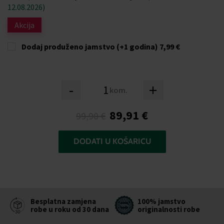
12.08.2026)
Akcija
Dodaj produženo jamstvo (+1 godina)
7,99 €
-
+
kom.
89,91 €
99,90 €
DODATI U KOŠARICU
Besplatna zamjena
100% jamstvo
robe u roku od 30 dana
originalnosti robe