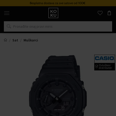
Besplatna dostava za sve satove od 100€
Originalni
parfemi
i
satovi
na
jednom
mjestu
Sat
Muškarci
Ovlašteni
distributer