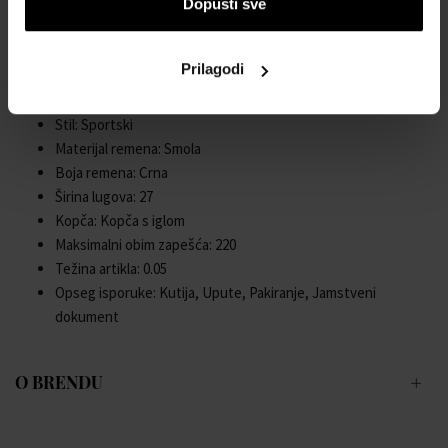
Dopusti sve
Poklopac kućišta: pričvršćen vijcima, Donji dio od
nehrđajućeg čelika
Spol: Muški
Prilagodi
Staklo: očvrsnuto, Mineralno staklo
Osvjetljenje: Osvjetljene ruke, LED svjetlo
Stil: Sportski
Materijal remena: Smola
Boja remena: Crna
Širina lugova: 27
Kopča: Kopča s iglom
Maksimalni obim zapešća: 220
Težina artikla: 0.05
Opseg isporuke: Kutija, Upute, Pakiranje, Jamstveni
dokument
O BRENDU