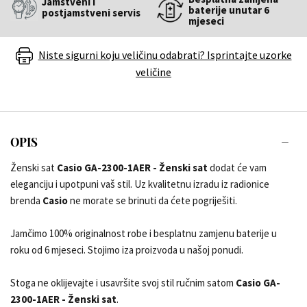
Jamstveni i
baterije unutar 6
postjamstveni servis
mjeseci
Niste sigurni koju veličinu odabrati? Isprintajte uzorke
veličine
OPIS
Ženski sat
Casio GA-2300-1AER - Ženski sat
dodat će vam
eleganciju i upotpuni vaš stil. Uz kvalitetnu izradu iz radionice
brenda
Casio
ne morate se brinuti da ćete pogriješiti.
Jamčimo 100% originalnost robe i besplatnu zamjenu baterije u
roku od 6 mjeseci. Stojimo iza proizvoda u našoj ponudi.
Stoga ne oklijevajte i usavršite svoj stil ručnim satom
Casio GA-
2300-1AER - Ženski sat
.