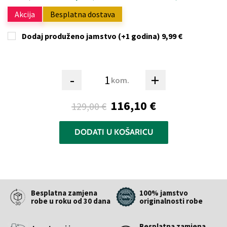
Akcija
Besplatna dostava
Dodaj produženo jamstvo (+1 godina)
9,99 €
-
+
kom.
116,10 €
129,00 €
DODATI U KOŠARICU
Besplatna zamjena
100% jamstvo
robe u roku od 30 dana
originalnosti robe
Besplatna zamjena