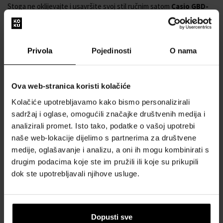
Stoga ne oklijevajte i usavršite svoj stil ručnim satom
Casio GBD-
H2000-1A9ER - Muški sat
.
Muški ručni satovi
Solarno napajanje
Privola
Pojedinosti
O nama
Mehanizam 3515
Promjer kućišta 52,6 mm
Okruglo kućište
Ova web-stranica koristi kolačiće
Plastično kućište
Kolačiće upotrebljavamo kako bismo personalizirali
Crna boja kućišta
sadržaj i oglase, omogućili značajke društvenih medija i
Plastični remen
analizirali promet. Isto tako, podatke o vašoj upotrebi
Žuta boja remena
naše web-lokacije dijelimo s partnerima za društvene
Digitalni brojčanik
medije, oglašavanje i analizu, a oni ih mogu kombinirati s
Crna boja brojčanika
drugim podacima koje ste im pružili ili koje su prikupili
Brojčanik s arapskim brojevima
dok ste upotrebljavali njihove usluge.
Materijal stakla - mineralno staklo
Vodootpornost prilikom ronjenja bez kisikove boce
Datum
Štoperica
Dopusti sve