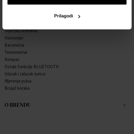
Memorija za prolazna vremena od 100 krugova
Odbrojavanje sa štoparicom i ponavljanjem
Prilagodi
Potpuno automatsko LED osvjetljenje zaslona
5 alarma
Svjetska vremena
Visinomjer
Barometar
Termometar
Kompas
Ostale funkcije BLUETOOTH
Izlazak i zalazak sunca
Mjerenje pulsa
Brojač koraka
O BRENDU