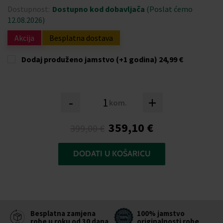
Dostupnost:
Dostupno kod dobavljača
(Poslat ćemo
12.08.2026)
Akcija
Besplatna dostava
Dodaj produženo jamstvo (+1 godina)
24,99 €
-
+
kom.
359,10 €
399,00 €
DODATI U KOŠARICU
Besplatna zamjena
100% jamstvo
robe u roku od 30 dana
originalnosti robe