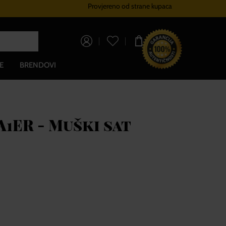
Provjereno od strane kupaca
Sustav vjernosti
Besplatna dos
0,00 €
E
BRENDOVI
A1ER - Muški sat