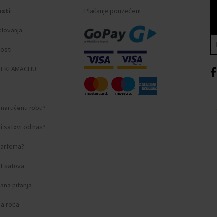
osti
Plaćanje pouzećem
slovanja
nosti
REKLAMACIJU
i naručenu robu?
i satovi od nas?
 parfema?
t satova
ana pitanja
na roba