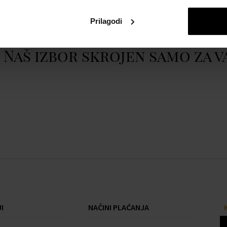
Prikazati cijeli opis
Prilagodi
Naš izbor skrojen samo za v
I
NAČINI PLAĆANJA