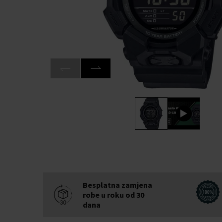
Besplatna zamjena
robe u roku od 30
dana