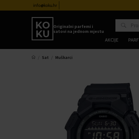
atove od 100€
info@koku.hr
Sustav vjernosti
Originalni parfemi i
satovi na jednom mjestu
AKCIJE
PARF
Sat
Muškarci