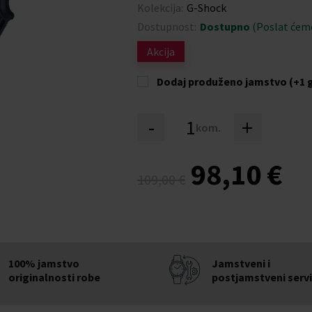
Kolekcija:
G-Shock
Dostupnost:
Dostupno
(Poslat ćem
Akcija
Dodaj produženo jamstvo (+1 
-
+
kom.
98,10 €
109,00 €
100% jamstvo
Jamstveni i
originalnosti robe
postjamstveni serv