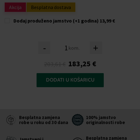
Akcija
Besplatna dostava
Dodaj produženo jamstvo (+1 godina)
13,99 €
-
+
kom.
183,25 €
203,61 €
DODATI U KOŠARICU
Besplatna zamjena
100% jamstvo
robe u roku od 30 dana
originalnosti robe
Besplatna zamjena
Jamstveni i