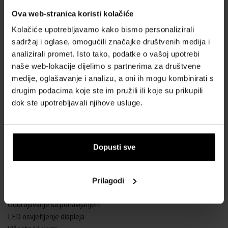
Muški ručni sat
Ova web-stranica koristi kolačiće
Napajanje na baterije
Kolačiće upotrebljavamo kako bismo personalizirali
Mehanizam 3525
sadržaj i oglase, omogućili značajke društvenih medija i
Promjer kućišta 42,8 mm
analizirali promet. Isto tako, podatke o vašoj upotrebi
Kućište u obliku osmerokuta
naše web-lokacije dijelimo s partnerima za društvene
Kombinirano kućište čelik-plastika
medije, oglašavanje i analizu, a oni ih mogu kombinirati s
Srebrna boja kućišta
drugim podacima koje ste im pružili ili koje su prikupili
Plastični remen
dok ste upotrebljavali njihove usluge.
Crna boja remena
Digitalni brojčanik
Crna boja brojčanika
Brojčanik s arapskim brojkama
Dopusti sve
Materijal stakla - mineralno staklo
Otporan na vodu pri ronjenju bez kisik. aparata
Datum
Prilagodi
Štoperica
Odbrojavanje sa ponavljanjem
LED osvjetljenje displeja