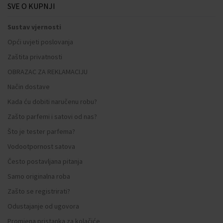
SVE O KUPNJI
Sustav vjernosti
Opći uvjeti poslovanja
Zaštita privatnosti
OBRAZAC ZA REKLAMACIJU
Način dostave
Kada ću dobiti naručenu robu?
Zašto parfemi i satovi od nas?
Što je tester parfema?
Vodootpornost satova
Često postavljana pitanja
Samo originalna roba
Zašto se registrirati?
Odustajanje od ugovora
Promjena pristanka za kolačiće