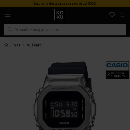
Besplatna dostava za sve satove od 100€
Originalni
parfemi
i
satovi
na
jednom
mjestu
Sat
Muškarci
Ovlašteni
distributer