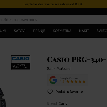
Besplatna dostava za sve satove od 100€
UMI
SATOVI
PRANJE
KOZMETIKA
NAKIT
SVIJEĆ
Casio PRG-340-
Ovlašteni
distributer
Sat - Muškarci
Google Ocjena
4.8
Dodati u favorite
Brend:
Casio