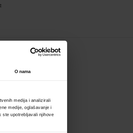
e
O nama
enih medija i analizirali
ene medije, oglašavanje i
k ste upotrebljavali njihove