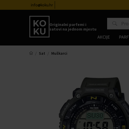
atove od 100€
info@koku.hr
Sustav vjernosti
Originalni parfemi i
satovi na jednom mjestu
AKCIJE
PARF
Sat
Muškarci