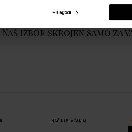
Prikazati cijeli opis
Prilagodi
mm
Naš izbor skrojen samo za v
er, Automatski kalendar,
 Datum, Sat, Minuta,
 Funkcija zaustavljanja,
 Svjetski sat
I
NAČINI PLAĆANJA