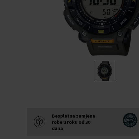
Besplatna zamjena
robe u roku od 30
dana