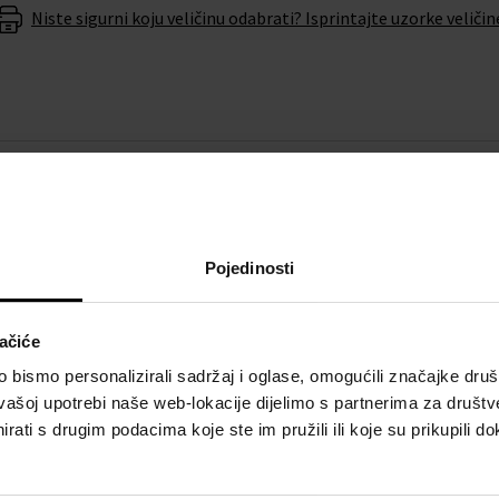
Niste sigurni koju veličinu odabrati? Isprintajte uzorke veličin
O BRENDU
 vam eleganciju i upotpuni
Pojedinosti
sio
ne morate se brinuti da
ačiće
nu baterije u roku od 6
bismo personalizirali sadržaj i oglase, omogućili značajke društv
vašoj upotrebi naše web-lokacije dijelimo s partnerima za društv
rati s drugim podacima koje ste im pružili ili koje su prikupili do
atom
Casio PRG-340-3ER -