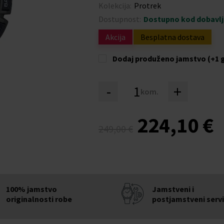
Kolekcija:
Protrek
Dostupnost:
Dostupno kod dobavl
Akcija
Besplatna dostava
Dodaj produženo jamstvo (+1 
-
+
kom.
224,10 €
249,00 €
100% jamstvo
Jamstveni i
originalnosti robe
postjamstveni serv