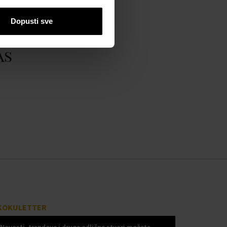
Dopusti sve
as
KOKULETTER
Novosti, trendove i druge odlične stvari možete