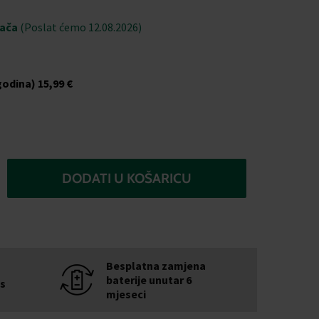
jača
(Poslat ćemo 12.08.2026)
godina)
15,99 €
DODATI U KOŠARICU
Besplatna zamjena
baterije unutar 6
is
mjeseci