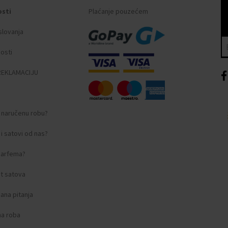
osti
Plaćanje pouzećem
slovanja
nosti
REKLAMACIJU
i naručenu robu?
i satovi od nas?
 parfema?
amstveni dokument."
t satova
ana pitanja
na roba