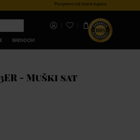
Provjereno od strane kupaca
Sustav vjernosti
Besplatna dos
0,00 €
E
BRENDOVI
3ER - Muški sat