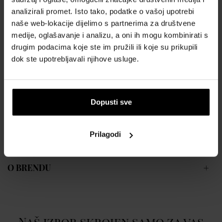
i za svakodnevnu upotrebu i za večernje izlaske, naglašavajući
analizirali promet. Isto tako, podatke o vašoj upotrebi
karizmu i individualnost muškarca koji ga nosi. To je kompozicija koja
naše web-lokacije dijelimo s partnerima za društvene
spaja modernost s klasičnom elegancijom.
Napomena:
medije, oglašavanje i analizu, a oni ih mogu kombinirati s
Predstavljeni proizvod je u verziji: Tester Testeri su punopravne,
drugim podacima koje ste im pružili ili koje su prikupili
originalne verzije proizvoda koje se razlikuju od klasičnih verzija
dok ste upotrebljavali njihove usluge.
pakiranja. Najčešće su pakirani u ne-omotane kartonske kutije sive
ili bijele boje, koje nude proizvođači određenih marki. Događa se da
nemaju kutiju. Boca parfema se ne razlikuje od one u klasičnoj
Dopusti sve
verziji proizvoda, ali možda neće imati čep na atomizeru. Na boci i
kutiji može biti natpis.
Prilagodi
POJEDINOSTI
O BRENDU
Naš izbor skrojen samo za vas