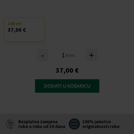
100 ml
37,00 €
-
+
kom.
37,00 €
DODATI U KOŠARICU
Besplatna zamjena
100% jamstvo
robe u roku od 30 dana
originalnosti robe