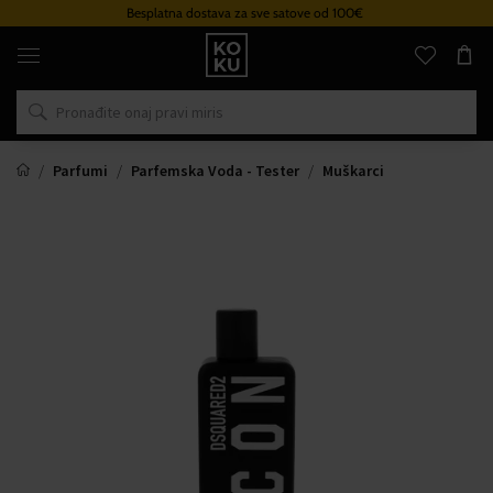
Besplatna dostava za sve satove od 100€
Originalni
parfemi
i
satovi
na
jednom
mjestu
Parfumi
Parfemska Voda - Tester
Muškarci