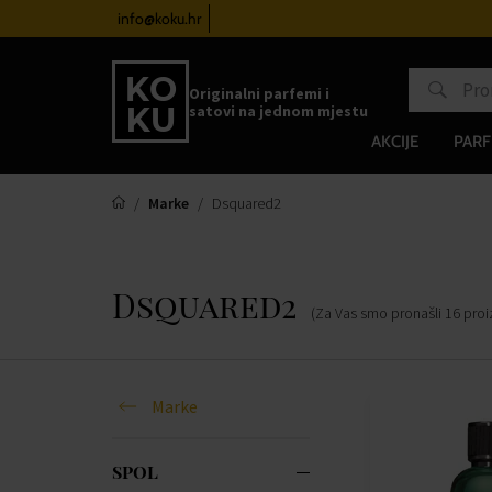
atove od 100€
info@koku.hr
Sustav vjernosti
Originalni parfemi i
satovi na jednom mjestu
AKCIJE
PARF
Marke
Dsquared2
Dsquared2
(Za Vas smo pronašli
16
pro
Marke
SPOL