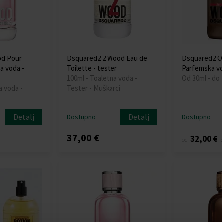
d Pour
Dsquared2 2 Wood Eau de
Dsquared2 O
a voda -
Toilette - tester
Parfemska v
100ml - Toaletna voda -
Od 30ml - do
a voda -
Tester - Muškarci
Detalj
Detalj
Dostupno
Dostupno
37,00 €
32,00 €
od