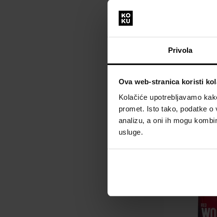
Dsquared2 Poti
Privola
Woman Eau de 
tester
100ml - Parfems
Ova web-stranica koristi kol
Tester - Žene
Kolačiće upotrebljavamo kako 
Dostupno
promet. Isto tako, podatke o 
analizu, a oni ih mogu kombini
194,00 €
usluge.