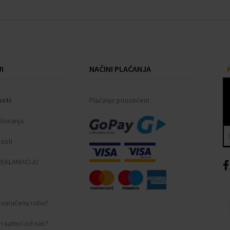
I
NAČINI PLAĆANJA
osti
Plaćanje pouzećem
slovanja
nosti
REKLAMACIJU
i naručenu robu?
i satovi od nas?