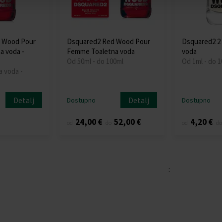
 Wood Pour
Dsquared2 Red Wood Pour
Dsquared2 2
a voda -
Femme Toaletna voda
voda
Od 50ml - do 100ml
Od 1ml - do 
a voda -
Detalj
Detalj
Dostupno
Dostupno
24,00 €
52,00 €
4,20 €
od
do
od
do
: