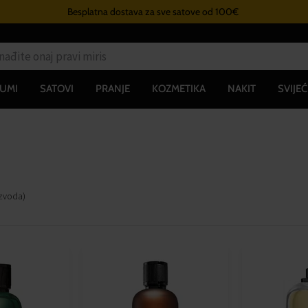
Besplatna dostava za sve satove od 100€
UMI
SATOVI
PRANJE
KOZMETIKA
NAKIT
SVIJEĆ
izvoda
)