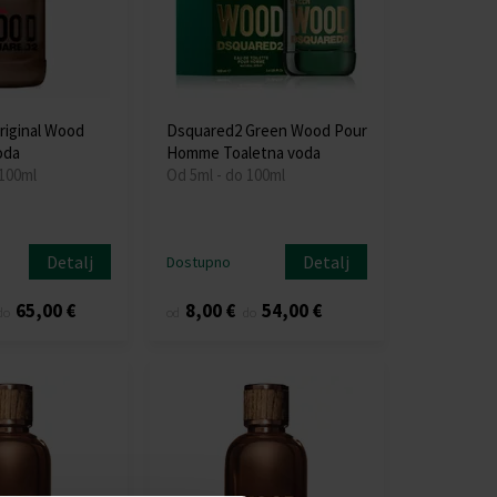
riginal Wood
Dsquared2 Green Wood Pour
oda
Homme Toaletna voda
 100ml
Od 5ml - do 100ml
Detalj
Detalj
Dostupno
65,00 €
8,00 €
54,00 €
do
od
do