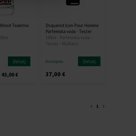
 Wood Toaletna
Dsquared Icon Pour Homme
Parfemska voda - Tester
100ml
100ml - Parfemska voda -
Tester - Muškarci
Detalj
Detalj
Dostupno
37,00 €
43,00 €
1