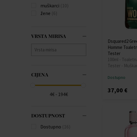
muškarci
(10)
žene
(6)
VRSTA MIRISA
Dsquared2 Gre
Homme Toaletn
Tester
100ml - Toaletn
Tester - Muškar
CIJENA
Dostupno
37,00 €
4€ - 194€
DOSTUPNOST
Dostupno
(16)