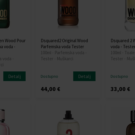
en Wood Pour
Dsquared2 Original Wood
Dsquared 2 
a voda -
Parfemska voda Tester
voda - Teste
100ml - Parfemska voda -
100ml - Toale
a voda -
Tester - Muškarci
Tester - Muš
ci
Detalj
Detalj
Dostupno
Dostupno
44,00 €
33,00 €