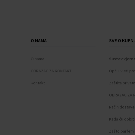
O NAMA
SVE O KUPNJ
O nama
Sustav vjern
OBRAZAC ZA KONTAKT
Opći uvjeti po
Kontakt
Zaštita privat
OBRAZAC ZA 
Način dostave
Kada ću dobit
Zašto parfemi 