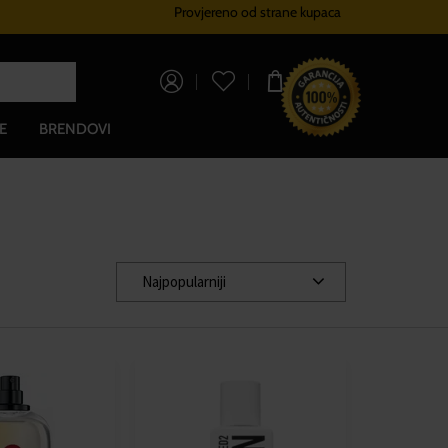
Provjereno od strane kupaca
Sustav vjernosti
Besplatna dos
0,00 €
E
BRENDOVI
Najpopularniji