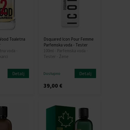
Wood Toaletna
Dsquared Icon Pour Femme
r
Parfemska voda - Tester
tna voda -
100ml - Parfemska voda -
karci
Tester - Žene
Detalj
Detalj
Dostupno
39,00 €