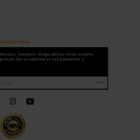
KOKULETTER
Novosti, trendove i druge odlične stvari možete
primati ako se odlučite za naš kokuletter :)
E-mail*