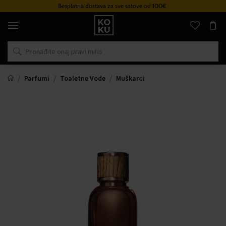
Besplatna dostava za sve satove od 100€
Originalni
parfemi
i
satovi
na
jednom
mjestu
Parfumi
Toaletne Vode
Muškarci