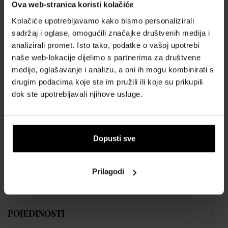
Ova web-stranica koristi kolačiće
OPIS
Kolačiće upotrebljavamo kako bismo personalizirali
Wood Pour Homme je toaletna voda marke Dsquared2. Cvjetno-
sadržaj i oglase, omogućili značajke društvenih medija i
drvenasto-mošušna mirisna kompozicija izdana 2018. godine. Miris
analizirali promet. Isto tako, podatke o vašoj upotrebi
posvećen ludim, senzualnim i samopouzdanim muškarcima.
naše web-lokacije dijelimo s partnerima za društvene
medije, oglašavanje i analizu, a oni ih mogu kombinirati s
drugim podacima koje ste im pružili ili koje su prikupili
dok ste upotrebljavali njihove usluge.
Mirisne note:
Gornje note:
kalabrijska bergamotka, sicilijanski limun, mandarina
Srednje note:
đumbir, kardamom, list ljubičice
Dopusti sve
Donje note:
vétiver, bijelo drvo, ambroksan
Prilagodi
POJEDINOSTI