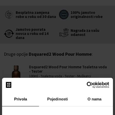
Besplatna zamjena
100% jamstvo
robe u roku od 30 dana
originalnosti robe
Jamstvo povrata
Nagrada za vašu
novca u roku od 14
odanost
dana
Druge opcije
Dsquared2 Wood Pour Homme
:
Dsquared2 Wood Pour Homme Toaletna voda
- Tester
100ml - Toaletna voda - Tester - Muškarci
Dostupno je
41,00 €
Privola
Pojedinosti
O nama