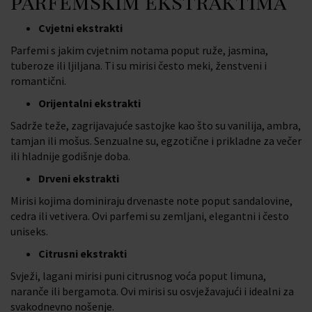
parfemskim ekstraktima
Cvjetni ekstrakti
Parfemi s jakim cvjetnim notama poput ruže, jasmina,
tuberoze ili ljiljana. Ti su mirisi često meki, ženstveni i
romantični.
Orijentalni ekstrakti
Sadrže teže, zagrijavajuće sastojke kao što su vanilija, ambra,
tamjan ili mošus. Senzualne su, egzotične i prikladne za večer
ili hladnije godišnje doba.
Drveni ekstrakti
Mirisi kojima dominiraju drvenaste note poput sandalovine,
cedra ili vetivera. Ovi parfemi su zemljani, elegantni i često
uniseks.
Citrusni ekstrakti
Svježi, lagani mirisi puni citrusnog voća poput limuna,
naranče ili bergamota. Ovi mirisi su osvježavajući i idealni za
svakodnevno nošenje.