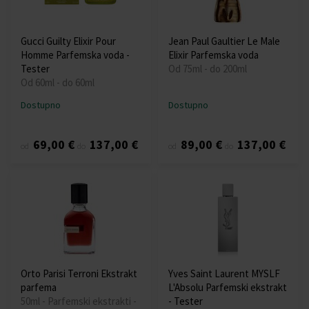
Gucci Guilty Elixir Pour
Jean Paul Gaultier Le Male
Homme Parfemska voda -
Elixir Parfemska voda
Tester
Od 75ml - do 200ml
Od 60ml - do 60ml
Dostupno
Dostupno
69,00 €
137,00 €
89,00 €
137,00 €
od
do
od
do
Orto Parisi Terroni Ekstrakt
Yves Saint Laurent MYSLF
parfema
L'Absolu Parfemski ekstrakt
50ml - Parfemski ekstrakti -
- Tester