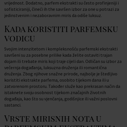
vrijednost. Dodatno, parfem ekstrakti su često profinjeniji i
sofisticiraniji, čineći​ ih the savršen izbor za one u potrazi za
jedinstvenim i nezaboravnim miris da odiše luksuz.
Kada koristiti parfemsku
vodicu
Svojim intenzitetom i kompleksnošću parfemski ekstrakti
savršeni su za posebne prilike kada želite ostaviti trajan
dojam ili trebate miris koji traje cijeli dan. Odličan su izbor za
večernja događanja, luksuzna druženja ili romantična
druženja. Zbog njihove snažne prirode, najbolje je štedljivo
koristiti ekstrakte parfema, osobito tijekom dana ili u
zatvorenom prostoru. Također služe kao prekrasan način da
istaknete svoju osobnost tijekom značajnih životnih
događaja, kao što su vjenčanja, godišnjice ili važni poslovni
sastanci.
Vrste mirisnih nota u