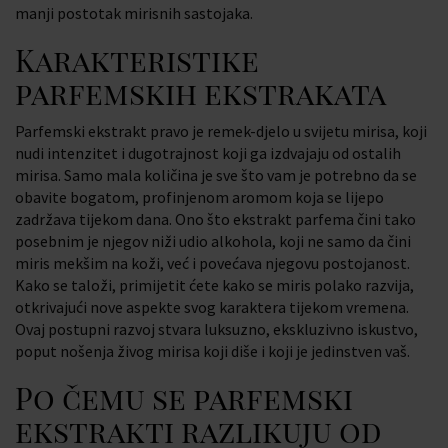
manji postotak mirisnih sastojaka.
Karakteristike
parfemskih ekstrakata
Parfemski ekstrakt pravo je remek-djelo u svijetu mirisa, koji
nudi intenzitet i dugotrajnost koji ga izdvajaju od ostalih
mirisa. Samo mala količina je sve što vam je potrebno da se
obavite bogatom, profinjenom aromom koja se lijepo
zadržava tijekom dana. Ono što ekstrakt parfema čini tako
posebnim je njegov niži udio alkohola, koji ne samo da čini
miris mekšim na koži, već i povećava njegovu postojanost.
Kako se taloži, primijetit ćete kako se miris polako razvija,
otkrivajući nove aspekte svog karaktera tijekom vremena.
Ovaj postupni razvoj stvara luksuzno, ekskluzivno iskustvo,
poput nošenja živog mirisa koji diše i koji je jedinstven vaš.
Po čemu se parfemski
ekstrakti razlikuju od