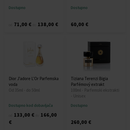
Dostupno
Dostupno
71,00 €
138,00 €
60,00 €
od
do
Dior J'adore L'Or Parfemska
Tiziana Terenzi Bigia
voda
Parfémový extrakt
Od 35ml - do 50ml
100ml - Parfemski ekstrakti
- Unisex
Dostupno kod dobavljača
Dostupno
133,00 €
166,00
od
do
€
260,00 €