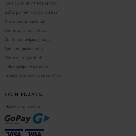
Kada ću dobiti naručenu robu?
Zašto parfemi i satovi od nas?
Što je tester parfema?
Vodootpornost satova
Često postavljana pitanja
Samo originalna roba
Zašto se registrirati?
Odustajanje od ugovora
Promjena pristanka za kolačiće
NAČINI PLAĆANJA
Plaćanje pouzećem