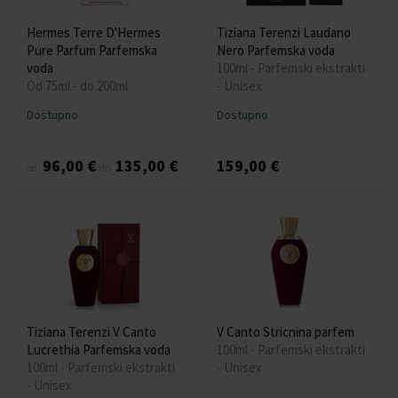
Hermes Terre D'Hermes
Tiziana Terenzi Laudano
Pure Parfum Parfemska
Nero Parfemska voda
voda
100ml - Parfemski ekstrakti
Od 75ml - do 200ml
- Unisex
Dostupno
Dostupno
96,00 €
135,00 €
159,00 €
od
do
Tiziana Terenzi V Canto
V Canto Stricnina parfem
Lucrethia Parfemska voda
100ml - Parfemski ekstrakti
100ml - Parfemski ekstrakti
- Unisex
- Unisex