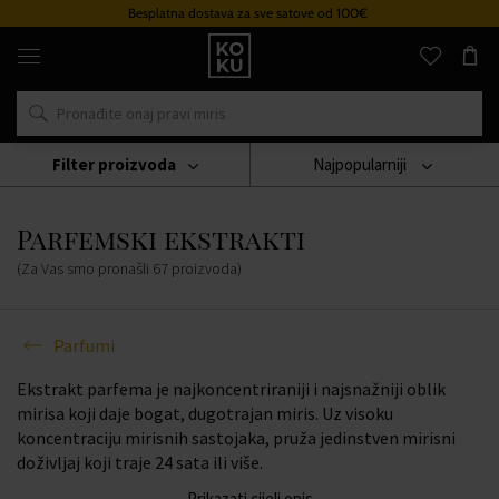
Sustav vjernosti
Originalni
parfemi
i
satovi
na
jednom
mjestu
Filter proizvoda
Najpopularniji
Parfumi
Parfemski Ekstrakti
Parfemski ekstrakti
(Za Vas smo pronašli
67
proizvoda
)
Parfumi
Ekstrakt parfema je najkoncentriraniji i najsnažniji oblik
mirisa koji daje bogat, dugotrajan miris. Uz visoku
koncentraciju mirisnih sastojaka, pruža jedinstven mirisni
doživljaj koji traje 24 sata ili više.
Prikazati cijeli opis