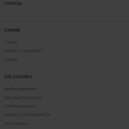
nositelja.
O NAMA
O nama
OBRAZAC ZA KONTAKT
Kontakt
SVE O KUPNJI
Sustav vjernosti
Opći uvjeti poslovanja
Zaštita privatnosti
OBRAZAC ZA REKLAMACIJU
Način dostave