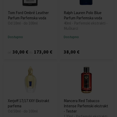
Tom Ford Ombré Leather
Ralph Lauren Polo Blue
Parfum Parfemska voda
Parfum Parfemska voda
Od 10ml - do 100ml
40ml - Parfemski ekstrakti -
Muškarci
Dostupno
Dostupno
30,00 €
173,00 €
38,00 €
od
do
Xerjoff 17/17 XXY Ekstrakt
Mancera Red Tobacco
parfema
Intense Parfemski ekstrakt
Od 50ml - do 100ml
- Tester
120ml - Parfemski ekstrakti