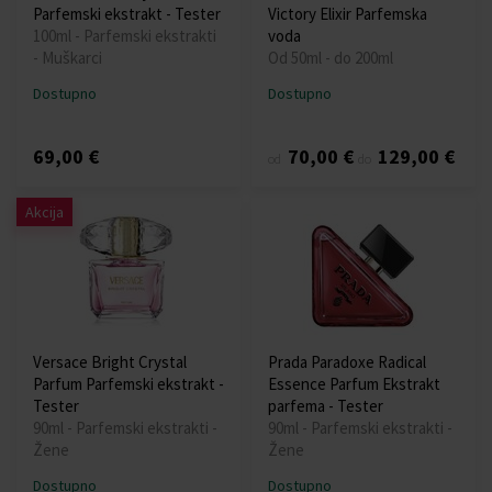
Parfemski ekstrakt - Tester
Victory Elixir Parfemska
100ml - Parfemski ekstrakti
voda
- Muškarci
Od 50ml - do 200ml
Dostupno
Dostupno
69,00 €
70,00 €
129,00 €
od
do
Akcija
Versace Bright Crystal
Prada Paradoxe Radical
Parfum Parfemski ekstrakt -
Essence Parfum Ekstrakt
Tester
parfema - Tester
90ml - Parfemski ekstrakti -
90ml - Parfemski ekstrakti -
Žene
Žene
Dostupno
Dostupno