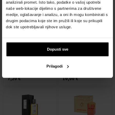
analizirali promet. Isto tako, podatke o vašoj upotrebi
naše web-lokacije dijelimo s partnerima za društvene
medije, oglašavanje i analizu, a oni ih mogu kombinirati s
drugim podacima koje ste im pružili ili koje su prikupili
dok ste upotrebljavali njihove usluge.
Montale Intense Roses
Montale Black Aoud
Musk Parfémový extrakt
Intense Parfémový extrakt
Dopusti sve
2ml - Parfemski ekstrakti -
2ml - Parfemski ekstrakti -
Žene
Unisex
Dostupno
Dostupno
Prilagodi
7,20 €
10,00 €