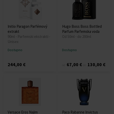
Initio Paragon Parfémový
Hugo Boss Boss Bottled
extrakt
Parfum Parfemska voda
90ml - Parfemski ekstrakti -
Od 50ml - do 200ml
Unisex
Dostupno
Dostupno
244,00 €
67,00 €
130,00 €
od
do
Versace Eros Najim
Paco Rabanne Invictus