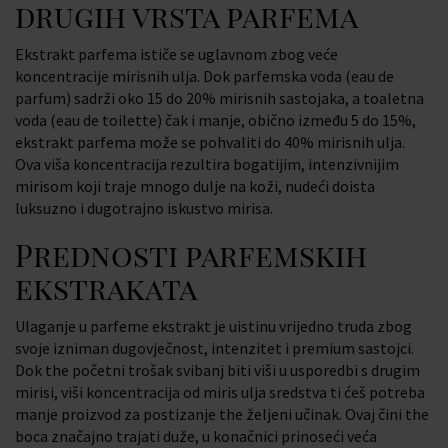
drugih vrsta parfema
Ekstrakt parfema ističe se uglavnom zbog veće
koncentracije mirisnih ulja. Dok parfemska voda (eau de
parfum) sadrži oko 15 do 20% mirisnih sastojaka, a toaletna
voda (eau de toilette) čak i manje, obično između 5 do 15%,
ekstrakt parfema može se pohvaliti do 40% mirisnih ulja.
Ova viša koncentracija rezultira bogatijim, intenzivnijim
mirisom koji traje mnogo dulje na koži, nudeći doista
luksuzno i dugotrajno iskustvo mirisa.
Prednosti parfemskih
ekstrakata
Ulaganje u parfeme ekstrakt je uistinu vrijedno truda zbog
svoje​ izniman dugovječnost, intenzitet i premium sastojci.
Dok the početni trošak svibanj biti viši u usporedbi s drugim
mirisi,​ viši koncentracija od miris ulja sredstva ti ćeš potreba
manje proizvod za postizanje the željeni učinak. Ovaj čini the
boca značajno trajati duže, u konačnici prinoseći veća