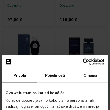
Dostupno
Dostupno
97,00 €
116,00 €
V Canto Magnificat
Narciso Rodriguez For Him
Parfemska voda - Tester
Bleu Noir Parfum
100ml - Parfemski ekstrakti
Parfemska voda
Privola
Pojedinosti
O nama
- Unisex
Od 50ml - do 100ml
Dostupno
Dostupno
Ova web-stranica koristi kolačiće
Kolačiće upotrebljavamo kako bismo personalizirali
93,00 €
73,00 €
91,00 €
od
do
sadržaj i oglase, omogućili značajke društvenih medija i