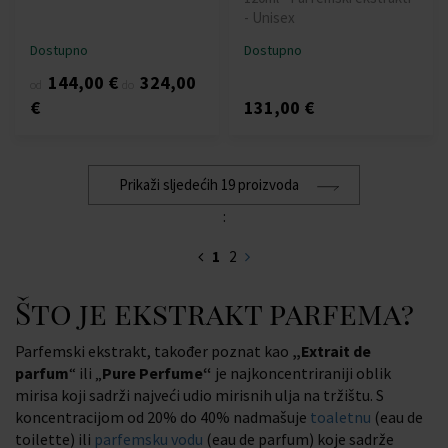
- Unisex
Dostupno
Dostupno
144,00 €
324,00
od
do
€
131,00 €
Prikaži sljedećih 19 proizvoda
:
1
2
Što je ekstrakt parfema?
Parfemski ekstrakt, također poznat kao
„Extrait de
parfum
“ ili „
Pure Perfume“
je najkoncentriraniji oblik
mirisa koji sadrži najveći udio mirisnih ulja na tržištu. S
koncentracijom od 20% do 40% nadmašuje
toaletnu
(eau de
toilette) ili
parfemsku vodu
(eau de parfum) koje sadrže