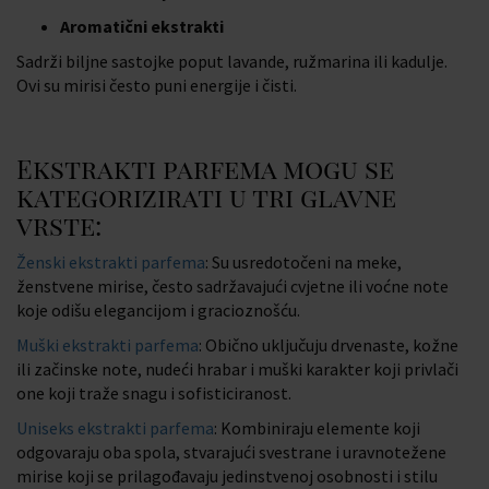
Aromatični ekstrakti
Sadrži biljne sastojke poput lavande, ružmarina ili kadulje.
Ovi su mirisi često puni energije i čisti.
Ekstrakti parfema mogu se
kategorizirati u tri glavne
vrste:
Ženski ekstrakti parfema
: Su usredotočeni na meke,
ženstvene mirise, često sadržavajući cvjetne ili voćne note
koje odišu elegancijom i gracioznošću.
Muški ekstrakti parfema
: Obično uključuju drvenaste, kožne
ili začinske note, nudeći hrabar i muški karakter koji privlači
one koji traže snagu i sofisticiranost.
Uniseks ekstrakti
parfema
: Kombiniraju elemente koji
odgovaraju oba spola, stvarajući svestrane i uravnotežene
mirise koji se prilagođavaju jedinstvenoj osobnosti i stilu