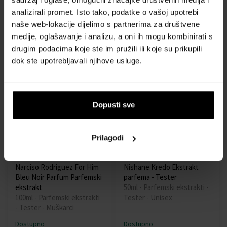
Terenzi Ursa - Tester
Noir Absolu Parfemska voda
analizirali promet. Isto tako, podatke o vašoj upotrebi
100ml - Parfemski ekstrakti
Od 50ml - do 100ml
naše web-lokacije dijelimo s partnerima za društvene
- Tester - Unisex
medije, oglašavanje i analizu, a oni ih mogu kombinirati s
Dostupno
Dostupno
drugim podacima koje ste im pružili ili koje su prikupili
dok ste upotrebljavali njihove usluge.
154,00 €
54,00 €
93,00 €
od
do
Dopusti sve
Prilagodi
Narciso Rodriguez For Him
Nishane Kredo Ekstrakt
Bleu Noir Parfum Parfemski
parfema - Tester
ekstrakt
50ml - Parfemski ekstrakti -
100ml - Parfemski ekstrakti
Tester - Unisex
- Tester - Muškarci
Dostupno
Dostupno