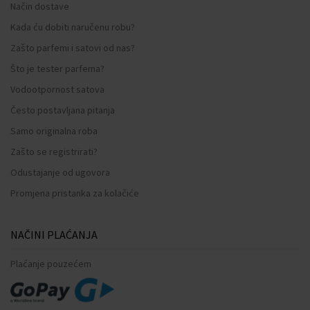
Način dostave
Kada ću dobiti naručenu robu?
Zašto parfemi i satovi od nas?
Što je tester parfema?
Vodootpornost satova
Često postavljana pitanja
Samo originalna roba
Zašto se registrirati?
Odustajanje od ugovora
Promjena pristanka za kolačiće
NAČINI PLAĆANJA
Plaćanje pouzećem