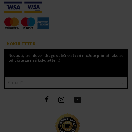
KOKULETTER
Novosti, trendove i druge odlične stvari možete primati ako se
odlučite za naš kokuletter :)
E-mail*