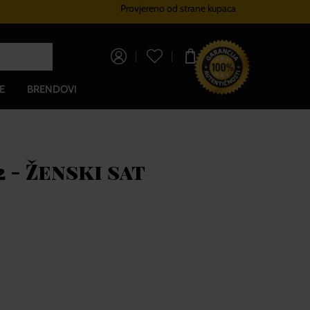
Provjereno od strane kupaca
Sustav vjernosti
Besplatna dos
0,00 €
E
BRENDOVI
 - Ženski sat