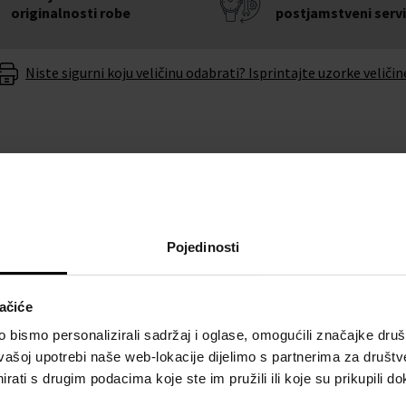
originalnosti robe
postjamstveni serv
Niste sigurni koju veličinu odabrati? Isprintajte uzorke veličin
O BRENDU
Pojedinosti
vam eleganciju i upotpuni vaš
Brend Festina jedan je od najpre
na
ne morate se brinuti da
povezuje sa sportom, posebno 
ačiće
povezan s utrkom Tour de France
bismo personalizirali sadržaj i oglase, omogućili značajke društv
kolekcija. Festina se ističe s
vašoj upotrebi naše web-lokacije dijelimo s partnerima za društv
nu baterije u roku od 6
funkcijama, ali i modernim m
rati s drugim podacima koje ste im pružili ili koje su prikupili do
Na početku je naglasak bio na