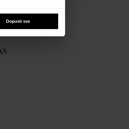
se ponuda proširila i na ženske kolekcije, koje
 tankim remenčićima i Swarovski kristalima.
i za posao, sport, grad ili svečane prilike.
Dopusti sve
u Festina Chrono i živopisne, izdržljive modele
vlačan dizajn, solidnu kvalitetu i pristupačnu
bor za muškarce i žene koji traže elegantan sat za
as