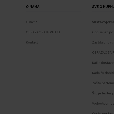
O NAMA
SVE O KUPNJ
O nama
Sustav vjern
OBRAZAC ZA KONTAKT
Opći uvjeti po
Kontakt
Zaštita privat
OBRAZAC ZA 
Način dostave
Kada ću dobit
Zašto parfemi 
Što je tester
Vodootpornos
Često postavlj