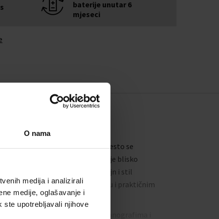
baterije unutar 6
is
mjeseci
e
O nama
poznatljivijih u svijetu satova i često se
biciklizmom. Dug niz godina bio je blisko
, što je snažno utjecalo na dizajn i stil
enih medija i analizirali
portskom elegancijom, pouzdanošću i praktičnim
ene medije, oglašavanje i
odnim izgledom.
k ste upotrebljavali njihove
 muškim sportskim satovima s kronografima i