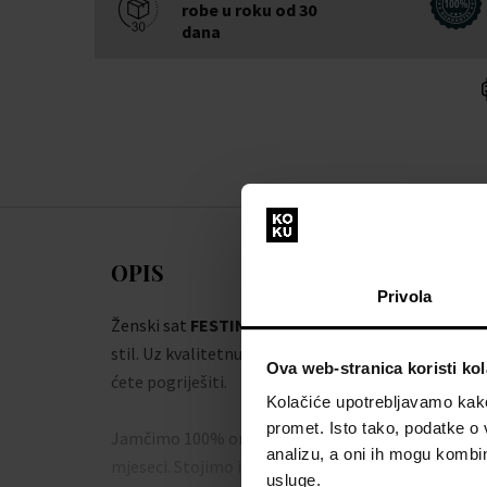
robe u roku od 30
dana
OPIS
Privola
Ženski sat
FESTINA 20006/2 - Ženski sat
dodat će 
stil. Uz kvalitetnu izradu iz radionice brenda
Festi
Ova web-stranica koristi kol
ćete pogriješiti.
Kolačiće upotrebljavamo kako 
promet. Isto tako, podatke o 
Jamčimo 100% originalnost robe i besplatnu zamje
analizu, a oni ih mogu kombini
mjeseci. Stojimo iza proizvoda u našoj ponudi.
usluge.