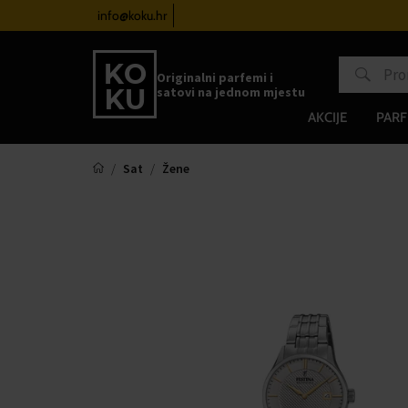
atove od 100€
info@koku.hr
Sustav vjernosti
Originalni parfemi i
satovi na jednom mjestu
AKCIJE
PARF
Sat
Žene