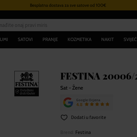
Besplatna dostava za sve satove od 100€
UMI
SATOVI
PRANJE
KOZMETIKA
NAKIT
SVIJEĆ
FESTINA 20006/2
Sat - Žene
Ovlašteni
distributer
Google Ocjena
4.8
Dodati u favorite
Brend:
Festina