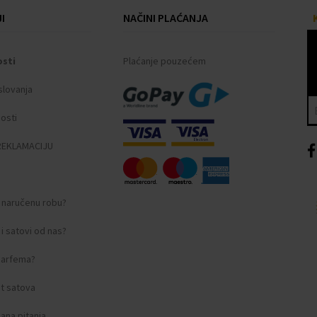
I
NAČINI PLAĆANJA
osti
Plaćanje pouzećem
slovanja
nosti
REKLAMACIJU
i naručenu robu?
i satovi od nas?
 parfema?
t satova
ana pitanja