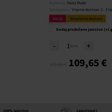
Kolekcija:
Swiss Made
Dostupnost:
Vrijeme dostave: 2 - 3 t
Akcija
Besplatna dostava
Dodaj produženo jamstvo (+1 
-
+
kom.
109,65 €
129,00 €
100% jamstvo
Jamstveni i