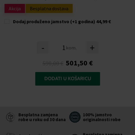
Akcija
Besplatna dostava
Dodaj produženo jamstvo (+1 godina)
44,99 €
-
+
kom.
501,50 €
590,00 €
DODATI U KOŠARICU
Besplatna zamjena
100% jamstvo
robe u roku od 30 dana
originalnosti robe
Besplatna zamjena