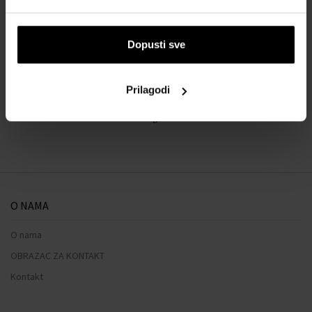
O BRENDU
Dopusti sve
Prilagodi
Naš izbor skrojen samo za vas
O NAMA
O nama
OBRAZAC ZA KONTAKT
Kontakt