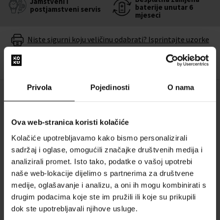
Jamstveni i
baterije unutar 6
postjamstveni servis
mjeseci
Niste sigurni koju veličinu odabrati? Isprintajte uzorke
veličine
Privola
Pojedinosti
O nama
OPIS
Ženski sat
JAGUAR J983/1 - Ženski sat
dodat će vam eleganciju i
Ova web-stranica koristi kolačiće
upotpuni vaš stil. Uz kvalitetnu izradu iz radionice brenda
Jaguar
Kolačiće upotrebljavamo kako bismo personalizirali
ne morate se brinuti da ćete pogriješiti.
sadržaj i oglase, omogućili značajke društvenih medija i
analizirali promet. Isto tako, podatke o vašoj upotrebi
Jamčimo 100% originalnost robe i besplatnu zamjenu baterije u
naše web-lokacije dijelimo s partnerima za društvene
roku od 6 mjeseci. Stojimo iza proizvoda u našoj ponudi.
medije, oglašavanje i analizu, a oni ih mogu kombinirati s
drugim podacima koje ste im pružili ili koje su prikupili
Stoga ne oklijevajte i usavršite svoj stil ručnim satom
JAGUAR
dok ste upotrebljavali njihove usluge.
J983/1 - Ženski sat
.