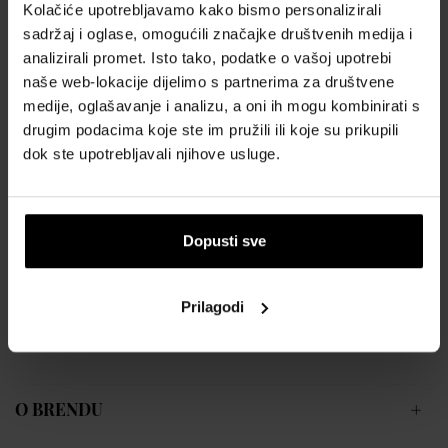
Kolačiće upotrebljavamo kako bismo personalizirali
Opis:
sadržaj i oglase, omogućili značajke društvenih medija i
Spol Muški
analizirali promet. Isto tako, podatke o vašoj upotrebi
Boja brojčanika: plava
naše web-lokacije dijelimo s partnerima za društvene
Staklo: Kaljeno mineralno staklo
medije, oglašavanje i analizu, a oni ih mogu kombinirati s
Boja remena: Siva
drugim podacima koje ste im pružili ili koje su prikupili
Materijal remena Nehrđajući čelik
dok ste upotrebljavali njihove usluge.
Materijal kućišta: Nehrđajući čelik
Boja kućišta: Siva
Debljina kućišta: 14
Dopusti sve
Širina kućišta: 44
Prikaz sata: Analogni
Stil: Sportski
Prilagodi
Maksimalni opseg ručnog zgloba: 210
Jamstvo: 24 mjeseca
O BRENDU