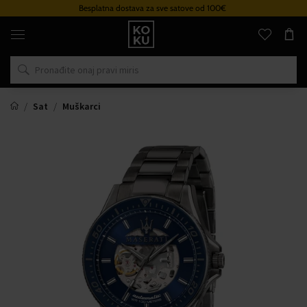
Besplatna dostava za sve satove od 100€
Originalni
parfemi
i
satovi
na
jednom
mjestu
Sat
Muškarci