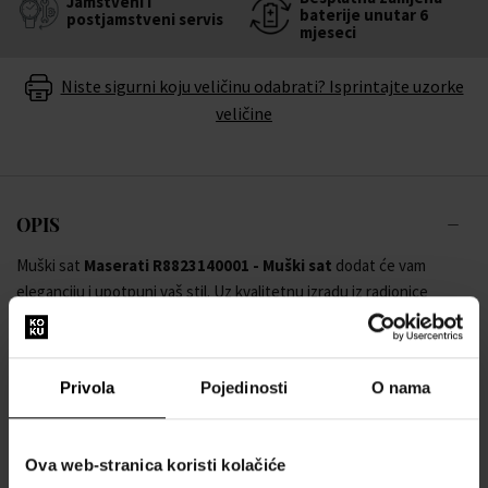
Jamstveni i
baterije unutar 6
postjamstveni servis
mjeseci
Niste sigurni koju veličinu odabrati? Isprintajte uzorke
veličine
OPIS
Muški sat
Maserati R8823140001 - Muški sat
dodat će vam
eleganciju i upotpuni vaš stil. Uz kvalitetnu izradu iz radionice
brenda
Maserati
ne morate se brinuti da ćete pogriješiti.
Jamčimo 100% originalnost robe i besplatnu zamjenu baterije u
Privola
Pojedinosti
O nama
roku od 6 mjeseci. Stojimo iza proizvoda u našoj ponudi.
Stoga ne oklijevajte i usavršite svoj stil ručnim satom
Maserati
Ova web-stranica koristi kolačiće
R8823140001 - Muški sat
.