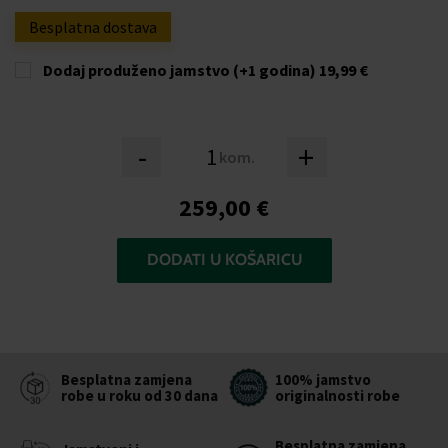
Besplatna dostava
Dodaj produženo jamstvo (+1 godina)
19,99 €
-
+
kom.
259,00 €
DODATI U KOŠARICU
Besplatna zamjena
100% jamstvo
robe u roku od 30 dana
originalnosti robe
Besplatna zamjena