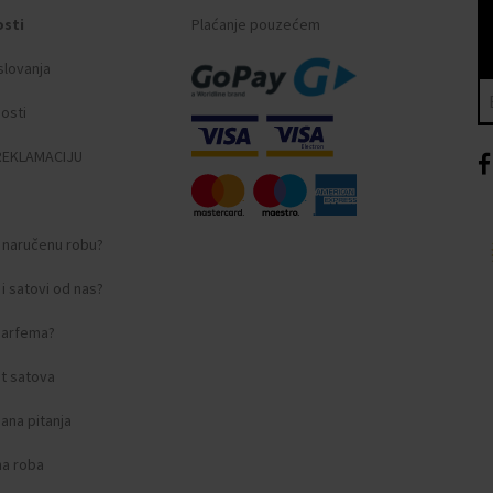
osti
Plaćanje pouzećem
slovanja
nosti
REKLAMACIJU
i naručenu robu?
i satovi od nas?
 parfema?
t satova
ana pitanja
na roba