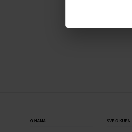
Karakteristike:
Kućište - čelik
Veličina - 38x12 mm
Narukvica - čelik
Brojčanik – okrugli
Staklo - mineralno
Vodootporan - 50 M
Stil - elegantan
Stanje - novo
O NAMA
SVE O KUPNJ