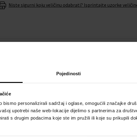
Niste sigurni koju veličinu odabrati? Isprintajte uzorke veličin
O BRENDU
 će vam eleganciju i
Michael Kors je američki brend
Pojedinosti
 brenda
Michael Kors
ne
profinjenim detaljima te prom
za ukus i luksuz.
ačiće
nu baterije u roku od 6
bismo personalizirali sadržaj i oglase, omogućili značajke društv
vašoj upotrebi naše web-lokacije dijelimo s partnerima za društv
rati s drugim podacima koje ste im pružili ili koje su prikupili do
atom
Michael Kors MK3478 -