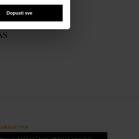
Dopusti sve
as
KOKULETTER
Novosti, trendove i druge odlične stvari možete