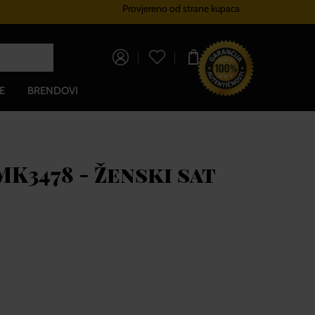
Provjereno od strane kupaca
Sustav vjernosti
Besplatna dos
0,00 €
E
BRENDOVI
K3478 - Ženski sat