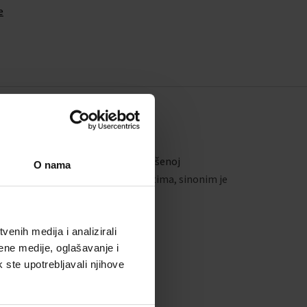
e
, baziran na jednostavnosti naglašenoj
O nama
išljenim i funkcionalnim elementima, sinonim je
enih medija i analizirali
ene medije, oglašavanje i
k ste upotrebljavali njihove