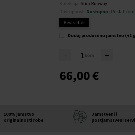
Kolekcija:
Slim Runway
Dostupnost:
Dostupno
(Poslat ćem
Bestseller
Dodaj produženo jamstvo (+1 
-
+
kom.
66,00 €
100% jamstvo
Jamstveni i
originalnosti robe
postjamstveni serv