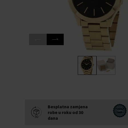
Besplatna zamjena
robe u roku od 30
dana