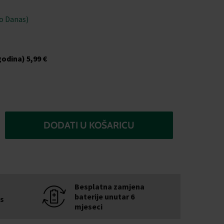
o Danas)
godina)
5,99 €
DODATI U KOŠARICU
Besplatna zamjena
baterije unutar 6
is
mjeseci