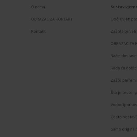
O nama
Sustav vjern
OBRAZAC ZA KONTAKT
Opći uvjeti po
Kontakt
Zaštita privat
OBRAZAC ZA 
Način dostave
Kada ću dobit
Zašto parfemi 
Što je tester
Vodootpornos
Često postavlj
Samo original