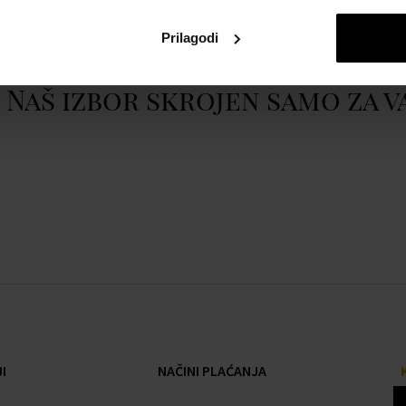
Prikazati cijeli opis
Prilagodi
Naš izbor skrojen samo za v
I
NAČINI PLAĆANJA