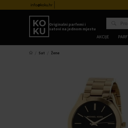
atove od 100€
info@koku.hr
Sustav vjernosti
Originalni parfemi i
satovi na jednom mjestu
AKCIJE
PARF
Sat
Žene