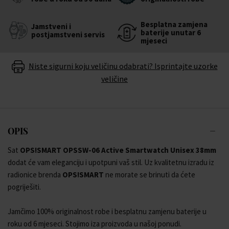
Besplatna zamjena
Jamstveni i
baterije unutar 6
postjamstveni servis
mjeseci
Niste sigurni koju veličinu odabrati? Isprintajte uzorke
veličine
OPIS
Sat
OPS!SMART OPSSW-06 Active Smartwatch Unisex 38mm
dodat će vam eleganciju i upotpuni vaš stil. Uz kvalitetnu izradu iz
radionice brenda
OPS!SMART
ne morate se brinuti da ćete
pogriješiti.
Jamčimo 100% originalnost robe i besplatnu zamjenu baterije u
roku od 6 mjeseci. Stojimo iza proizvoda u našoj ponudi.