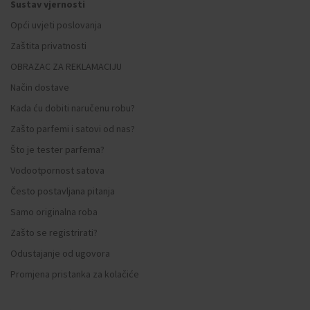
Sustav vjernosti
Opći uvjeti poslovanja
Zaštita privatnosti
OBRAZAC ZA REKLAMACIJU
Način dostave
Kada ću dobiti naručenu robu?
Zašto parfemi i satovi od nas?
Što je tester parfema?
Vodootpornost satova
Često postavljana pitanja
Samo originalna roba
Zašto se registrirati?
Odustajanje od ugovora
Promjena pristanka za kolačiće