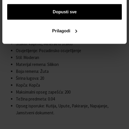
Materijal kućišta: Plastika
Debljina kućišta: 11
Dopusti sve
Oblik kućišta: Pravokutnik
Širina kućišta: 38
Donji dio kućišta: Plastično dno, pritisnuto
Prilagodi
Spol: Uniseks
Staklo: kaljeno, Mineralno staklo
Osvjetljenje: Pozadinsko osvjetljenje
Stil: Moderan
Materijal remena: Silikon
Boja remena: Žuta
Širina lugova: 20
Kopča: Kopča
Maksimalni opseg zapešća: 200
Težina predmeta: 0.04
Opseg isporuke: Kutija, Upute, Pakiranje, Napajanje,
Jamstveni dokument.