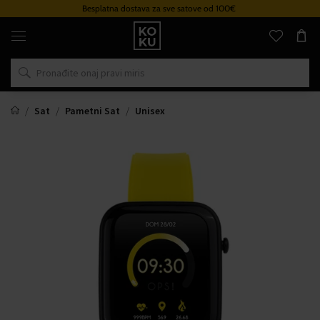
Besplatna dostava za sve satove od 100€
Originalni
parfemi
i
satovi
na
jednom
mjestu
Sat
Pametni Sat
Unisex