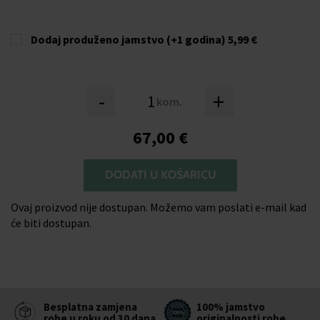
Dodaj produženo jamstvo (+1 godina)
5,99 €
-
+
kom.
67,00 €
DODATI U KOŠARICU
Ovaj proizvod nije dostupan. Možemo vam poslati e-mail kad
će biti dostupan.
Besplatna zamjena
100% jamstvo
robe u roku od 30 dana
originalnosti robe