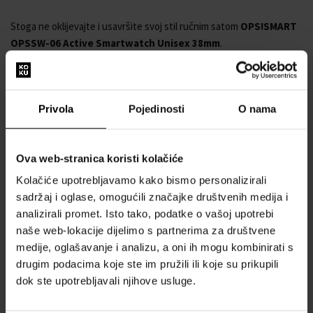
Stoga ne oklijevajte i usavršite svoj stil ručnim satom
OPS!SMART
OPSSW-06 Active Smartwatch Unisex 38mm
.
Proizvođač br.: OPSSW-06
Serija proizvođača: Active Smartwatch
Funkcije: Alarm, Brojač kalorija, Podsjetnik za piće, Monitor
Privola
Pojedinosti
O nama
otkucaja srca, Sat, Minuta, Multisport, Kontrola glazbe,
Pedometer, Pronađi telefon, Sekunda, Praćenje sna,
Funkcija zaustavljanja, Mjerač vremena, Vrijeme, Monitor
Ova web-stranica koristi kolačiće
krvnog tlaka, Senzor kisika, prilagodljiva pozadina, Senzor
Kolačiće upotrebljavamo kako bismo personalizirali
zgloba, Obavijesti, GPS tracker
sadržaj i oglase, omogućili značajke društvenih medija i
Pokret: Akumulator
analizirali promet. Isto tako, podatke o vašoj upotrebi
Boja brojčanika: Crna
naše web-lokacije dijelimo s partnerima za društvene
Zaslon: Digitalni
medije, oglašavanje i analizu, a oni ih mogu kombinirati s
Otpornost na vodu: IP68
drugim podacima koje ste im pružili ili koje su prikupili
Prsten: Fiksni
dok ste upotrebljavali njihove usluge.
Površinska obrada: Mat
Boja kućišta: Crna