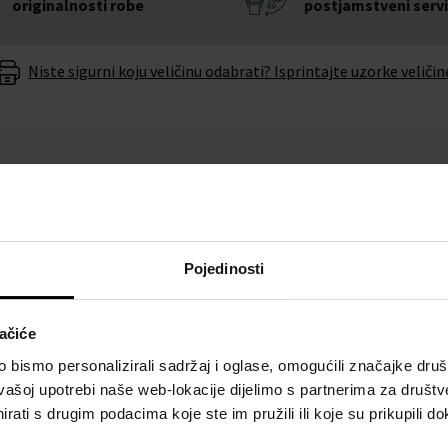
originalnosti robe
postjamstveni serv
Niste sigurni koju veličinu odabrati? Isprintajte uzorke veličin
O BRENDU
Pojedinosti
sex 38mm
dodat će vam
iz radionice brenda
ačiće
i.
bismo personalizirali sadržaj i oglase, omogućili značajke društv
vašoj upotrebi naše web-lokacije dijelimo s partnerima za društv
nu baterije u roku od 6
rati s drugim podacima koje ste im pružili ili koje su prikupili do