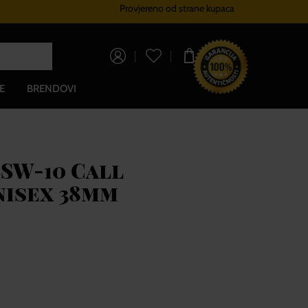
Provjereno od strane kupaca
Sustav vjernosti
Besplatna dos
0,00 €
E
BRENDOVI
SW-10 Call
isex 38mm