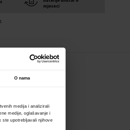
is
mjeseci
e
O nama
enih medija i analizirali
ene medije, oglašavanje i
k ste upotrebljavali njihove