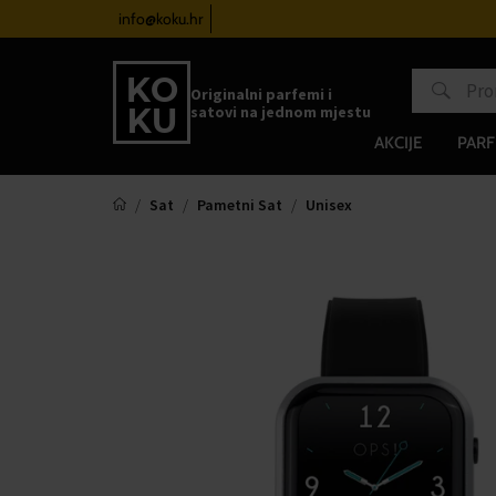
atove od 100€
info@koku.hr
Sustav vjernosti
Originalni parfemi i
satovi na jednom mjestu
AKCIJE
PARF
Sat
Pametni Sat
Unisex