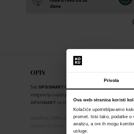
dana
OPIS
Privola
Sat
OPS!SMART OPSSW-10 Call Smartwatch Uni
eleganciju i upotpuni vaš stil. Uz kvalitetnu izradu 
Ova web-stranica koristi kol
OPS!SMART
ne morate se brinuti da ćete pogriješit
Kolačiće upotrebljavamo kako 
promet. Isto tako, podatke o 
Jamčimo 100% originalnost robe i besplatnu zamje
analizu, a oni ih mogu kombini
mjeseci. Stojimo iza proizvoda u našoj ponudi.
usluge.