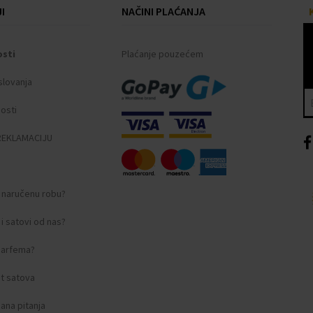
I
NAČINI PLAĆANJA
osti
Plaćanje pouzećem
slovanja
nosti
REKLAMACIJU
i naručenu robu?
i satovi od nas?
 parfema?
apajanje, Jamstveni dokument
t satova
ana pitanja