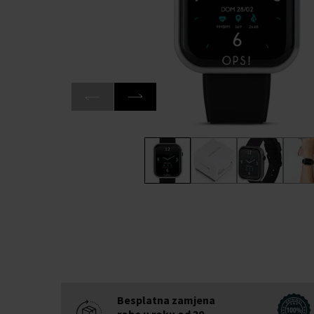
Besplatna zamjena
robe u roku od 30