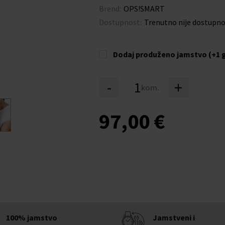
Brend:
OPS!SMART
Dostupnost:
Trenutno nije dostupn
Dodaj produženo jamstvo (+1 
-
+
kom.
97,00 €
100% jamstvo
Jamstveni i