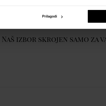
atom
OPS!SMART OPSSW-10
Prikazati cijeli opis
Prilagodi
rija, Podsjetnik za piće,
Naš izbor skrojen samo za v
rt, Kontrola glazbe,
Praćenje sna, Funkcija
 tlaka, Senzor kisika,
bavijesti, GPS praćenje