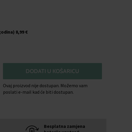
o
godina)
8,99 €
DODATI U KOŠARICU
Ovaj proizvod nije dostupan. Možemo vam
poslati e-mail kad će biti dostupan.
Besplatna zamjena
baterije unutar 6