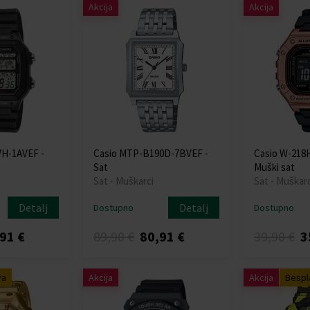
Akcija
Akcija
WH-1AVEF -
Casio MTP-B190D-7BVEF -
Casio W-218
Sat
Muški sat
Sat - Muškarci
Sat - Muškarc
Detalj
Detalj
Dostupno
Dostupno
91 €
89,90 €
80,91 €
39,90 €
3
va
Akcija
Akcija
Bespl