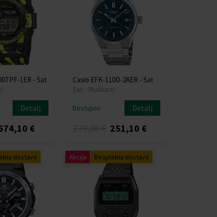
00TPF-1ER - Sat
Casio EFK-110D-2AER - Sat
i
Sat - Muškarci
Detalj
Detalj
Dostupno
674,10 €
279,00 €
251,10 €
atna dostava
Akcija
Besplatna dostava