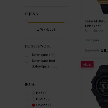
ETT Eco Tech Time
(+47)
CIJENA
Festina
(+537)
Forever
(+3)
Casio A100WEF
Fossil
(+3)
Unisex sat
17€ - 4500€
Sat - Unisex
Frederique Constant
(+9)
Dostupno
Gant
(+39)
DOSTUPNOST
Garett
(+1)
67,41 €
59,
Dostupno
(39)
Garmin
(+7)
Dostupno kod
Guess
(+406)
Akcija
dobavljača
(536)
Hammer
(+1)
Huawei
(+4)
Hugo Boss
(+259)
BOJA
Ingersoll
(+81)
Jacques Lemans
Bež
(7)
(+143)
Bijela
(28)
Jaguar
(+173)
Crvena
(4)