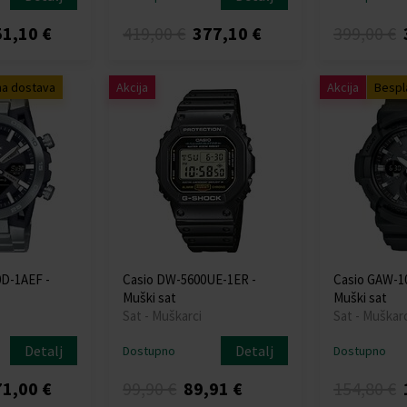
1,10 €
419,00 €
377,10 €
399,00 €
na dostava
Akcija
Akcija
Bespl
0D-1AEF -
Casio DW-5600UE-1ER -
Casio GAW-1
Muški sat
Muški sat
Sat - Muškarci
Sat - Muškarc
Detalj
Detalj
Dostupno
Dostupno
1,00 €
99,90 €
89,91 €
154,80 €