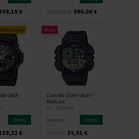
359,10 €
1100,00 €
990,00 €
atna dostava
Akcija
00B-1AER -
Casio WS-1500H-1AVEF -
Muški sat
i
Sat - Muškarci
Detalj
Detalj
Dostupno
139,32 €
39,90 €
35,91 €