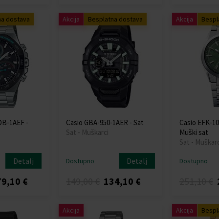
na dostava
Akcija
Besplatna dostava
Akcija
Bespl
DB-1AEF -
Casio GBA-950-1AER - Sat
Casio EFK-1
Sat - Muškarci
Muški sat
Sat - Muškarc
Detalj
Detalj
Dostupno
Dostupno
9,10 €
149,00 €
134,10 €
251,10 €
Akcija
Akcija
Bespl