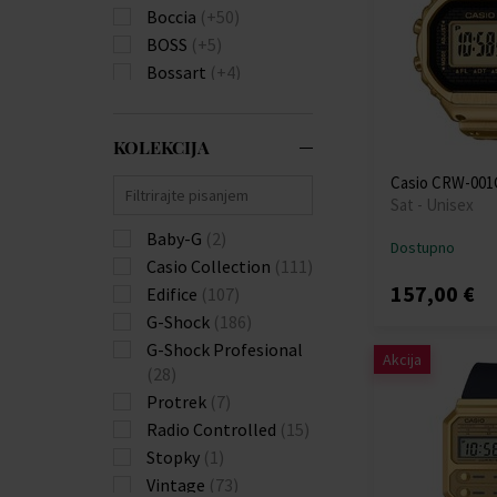
Boccia
(+50)
BOSS
(+5)
Bossart
(+4)
Bulova
(+82)
Burberry
(+22)
KOLEKCIJA
Calvin Klein
(+111)
Carl von Zeyten
(+23)
Casio CRW-001G
Sat - Unisex
Carneo
(+18)
Casio
Baby-G
(2)
Dostupno
Citizen
Casio Collection
(+174)
(111)
157,00 €
Claude Bernard
Edifice
(107)
(+3)
Daniel Wellington
G-Shock
(186)
(+4)
G-Shock Profesional
Akcija
Diesel
(28)
(+136)
Donoval
Protrek
(7)
(+21)
Edox
Radio Controlled
(+10)
(15)
Emporio Armani
Stopky
(1)
(+196)
Vintage
(73)