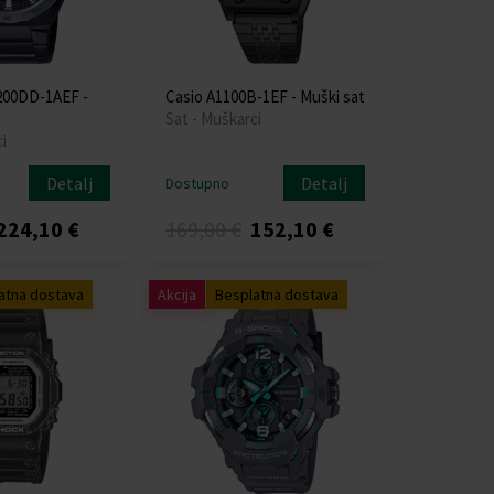
200DD-1AEF -
Casio A1100B-1EF - Muški sat
Sat - Muškarci
i
Detalj
Detalj
Dostupno
224,10 €
169,00 €
152,10 €
atna dostava
Akcija
Besplatna dostava