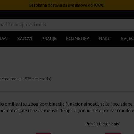
Besplatna dostava za sve satove od 100€
UMI
SATOVI
PRANJE
KOZMETIKA
NAKIT
SVIJEĆ
s smo pronašli
575
proizvoda
)
io omiljeni su zbog kombinacije funkcionalnosti, stila i pouzdane
tne materijale i bezvremenski dizajn. U ponudi ćete pronaći mode
Prikazati cijeli opis