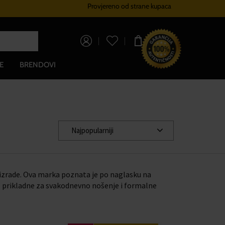
Provjereno od strane kupaca
Sustav vjernosti
Besplatna dos
0,00 €
E
BRENDOVI
Najpopularniji
 izrade. Ova marka poznata je po naglasku na
le prikladne za svakodnevno nošenje i formalne