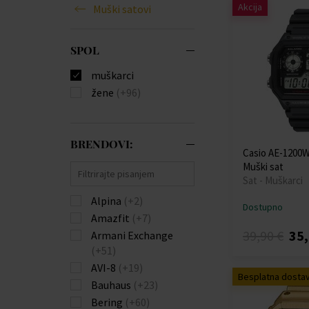
Akcija
Muški satovi
SPOL
muškarci
žene
(+96)
BRENDOVI:
Casio AE-1200
Muški sat
Sat - Muškarci
Alpina
(+2)
Dostupno
Amazfit
(+7)
39,90 €
35,
Armani Exchange
(+51)
AVI-8
(+19)
Besplatna dosta
Bauhaus
(+23)
Bering
(+60)