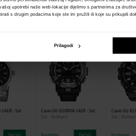
Sat - Muškarci
vašoj upotrebi naše web-lokacije dijelimo s partnerima za društv
rati s drugim podacima koje ste im pružili ili koje su prikupili do
Detalj
Detalj
Dostupno
Dostupno
4,10 €
549,00 €
494,10 €
389,00 €
Prilagodi
na dostava
Akcija
Besplatna dostava
Akcija
Bespl
-1AER - Sat
Casio GG-B100XM-1AER - Sat
Casio GG-B10
Sat - Muškarci
Sat - Muškarc
Detalj
Detalj
Dostupno
Dostupno