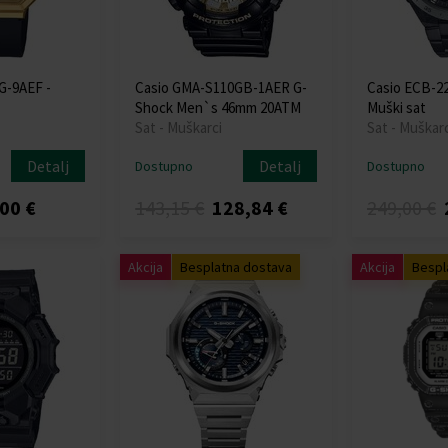
G-9AEF -
Casio GMA-S110GB-1AER G-
Casio ECB-2
Shock Men`s 46mm 20ATM
Muški sat
Sat - Muškarci
Sat - Muškarc
Detalj
Detalj
Dostupno
Dostupno
00 €
143,15 €
128,84 €
249,00 €
Akcija
Besplatna dostava
Akcija
Bespl