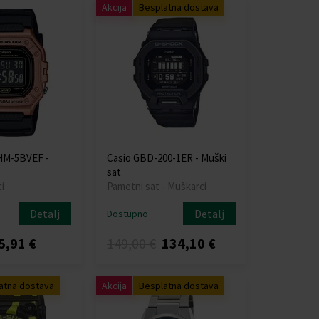
Akcija
Besplatna dostava
HM-5BVEF -
Casio GBD-200-1ER - Muški
sat
i
Pametni sat - Muškarci
Detalj
Detalj
Dostupno
5,91 €
149,00 €
134,10 €
atna dostava
Akcija
Besplatna dostava