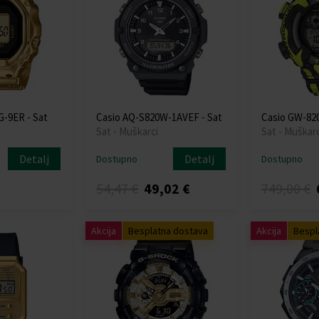
-9ER - Sat
Casio AQ-S820W-1AVEF - Sat
Casio GW-82
Sat - Muškarci
Sat - Muškarc
Detalj
Detalj
Dostupno
Dostupno
54,47 €
49,02 €
749,00 €
Akcija
Besplatna dostava
Akcija
Bespl