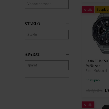
Akcija
Besplat
STAKLO
APARAT
Casio ECB-950
Muški sat
Sat - Muškarci
Dostupno
199,00 €
17
Akcija