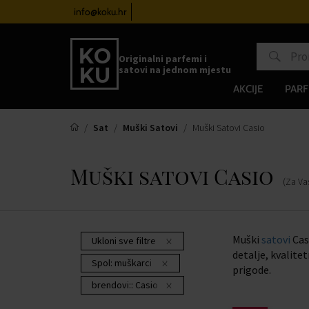
atove od 100€
info@koku.hr
Sustav vjernosti
Originalni parfemi i
satovi na jednom mjestu
AKCIJE
PARF
Sat
Muški Satovi
Muški Satovi Casio
Muški satovi Casio
(Za Va
Muški
satovi
Cas
Ukloni sve filtre
detalje, kvalite
Spol:
muškarci
prigode.
brendovi::
Casio