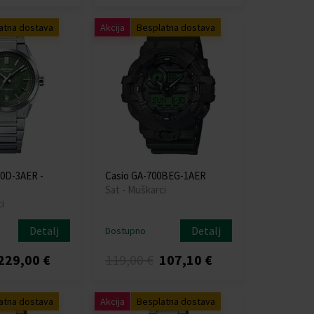
atna dostava
Akcija
Besplatna dostava
00D-3AER -
Casio GA-700BEG-1AER
Sat - Muškarci
i
Detalj
Detalj
Dostupno
229,00 €
119,00 €
107,10 €
atna dostava
Akcija
Besplatna dostava