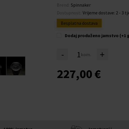
Brend:
Spinnaker
Dostupnost:
Vrijeme dostave: 2 - 3 t
Besplatna dostava
Dodaj produženo jamstvo (+1 
-
+
kom.
227,00 €
100% jamstvo
Jamstveni i