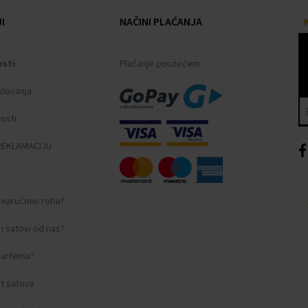
I
NAČINI PLAĆANJA
osti
Plaćanje pouzećem
slovanja
ni indeksi
nosti
REKLAMACIJU
i naručenu robu?
i satovi od nas?
amstveni dokument.
 parfema?
t satova