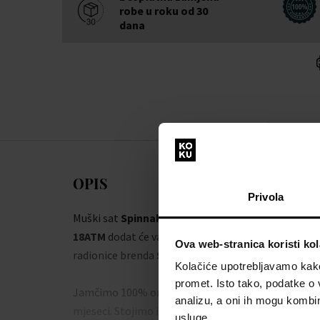
robe u roku od 30
dana
OPIS
Privola
Muški sat
Spinnaker SP-5062-06 Mens Watch Br
18ATM
dodat će vam eleganciju i upotpuni vaš stil. 
Ova web-stranica koristi kol
radionice brenda
Spinnaker
ne morate se brinuti da
Kolačiće upotrebljavamo kako 
promet. Isto tako, podatke o 
Jamčimo 100% originalnost robe i besplatnu zamje
analizu, a oni ih mogu kombini
mjeseci. Stojimo iza proizvoda u našoj ponudi.
usluge.