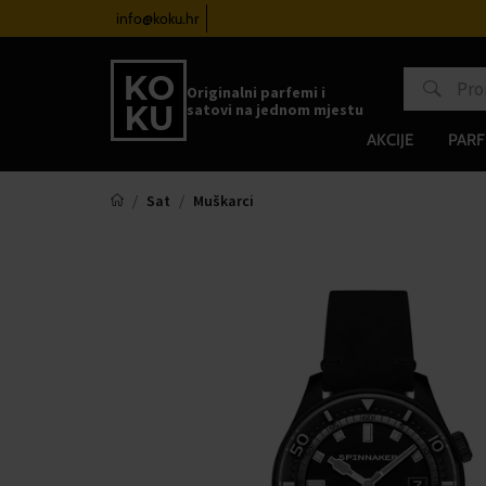
atove od 100€
info@koku.hr
Sustav vjernosti
Originalni parfemi i
satovi na jednom mjestu
AKCIJE
PARF
Sat
Muškarci