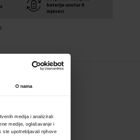
baterije unutar 6
is
mjeseci
e
O nama
enih medija i analizirali
ene medije, oglašavanje i
k ste upotrebljavali njihove