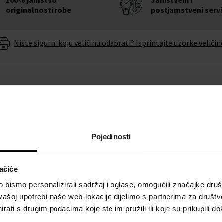
originalnosti robe
postjamstveni serv
Niste sigurni koju veličinu odabrati? Isprintajte uzorke veličin
O BRENDU
Pojedinosti
adner Automatic 42mm
Uz kvalitetnu izradu iz
ačiće
 ćete pogriješiti.
bismo personalizirali sadržaj i oglase, omogućili značajke društv
vašoj upotrebi naše web-lokacije dijelimo s partnerima za društv
nu baterije u roku od 6
rati s drugim podacima koje ste im pružili ili koje su prikupili do