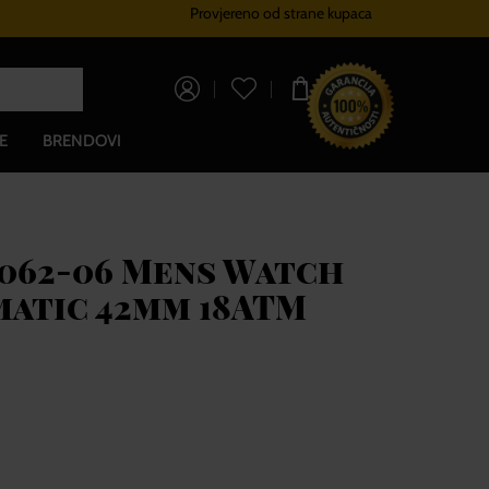
Provjereno od strane kupaca
Sustav vjernosti
Besplatna dos
0,00 €
E
BRENDOVI
5062-06 Mens Watch
atic 42mm 18ATM