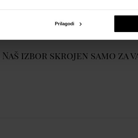
atom
Spinnaker SP-5062-06
Prikazati cijeli opis
Prilagodi
mm 18ATM
Naš izbor skrojen samo za v