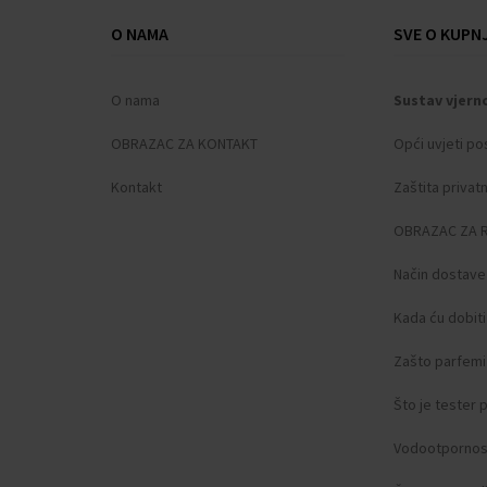
Širina kućišta: 42
O NAMA
SVE O KUPNJ
Poklopac kućišta: Stakleno dno, pričvršćeno
Spol: Muški
O nama
Sustav vjern
Kruna: Pričvršćena
Staklo: antirefleksno, Safirno staklo
OBRAZAC ZA KONTAKT
Opći uvjeti po
Osvjetljenje: Osvijetljene kazaljke, Osvijetlje
Kontakt
Zaštita privat
Stil: Sportski
Materijal remena: Teleća koža
OBRAZAC ZA 
Boja remena: Crna
Širina lugova: 20
Način dostave
Kopča: Zakopčavanje kopče
Kada ću dobit
Maksimalni obujam zapešća: 215
Težina artikla: 0,09
Zašto parfemi 
Opseg isporuke: Kutija, Upute, Pakiranje, J
Što je tester
Vodootpornos