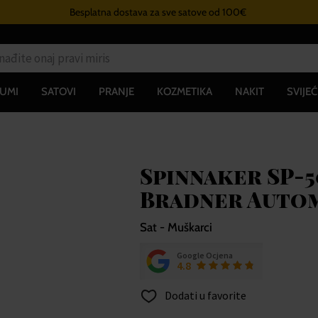
Besplatna dostava za sve satove od 100€
UMI
SATOVI
PRANJE
KOZMETIKA
NAKIT
SVIJEĆ
Spinnaker SP-
Bradner Autom
Sat - Muškarci
Google Ocjena
4.8
Dodati u favorite