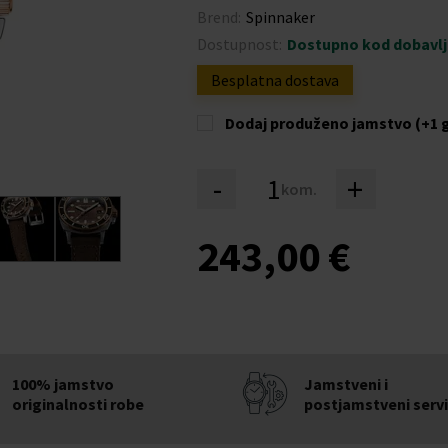
Brend:
Spinnaker
Dostupnost:
Dostupno kod dobavl
Besplatna dostava
Dodaj produženo jamstvo (+1 
-
+
kom.
243,00 €
100% jamstvo
Jamstveni i
originalnosti robe
postjamstveni serv