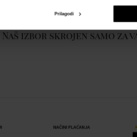
Prikazati cijeli opis
Prilagodi
mm
Naš izbor skrojen samo za v
tu, Okretni
I
NAČINI PLAĆANJA
eg čelika