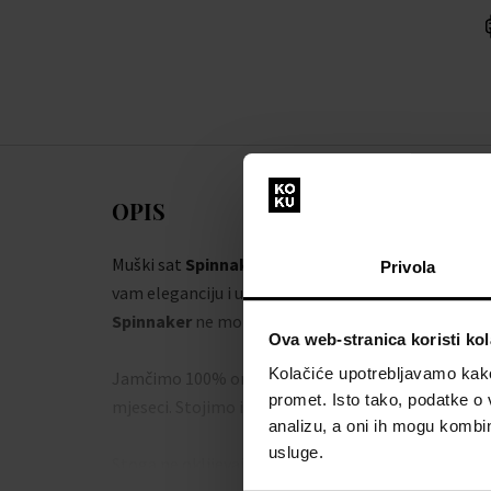
OPIS
Muški sat
Spinnaker SP-5088-04 Hull Diver Aut
Privola
vam eleganciju i upotpuni vaš stil. Uz kvalitetnu iz
Spinnaker
ne morate se brinuti da ćete pogriješiti.
Ova web-stranica koristi kol
Kolačiće upotrebljavamo kako 
Jamčimo 100% originalnost robe i besplatnu zamje
promet. Isto tako, podatke o 
mjeseci. Stojimo iza proizvoda u našoj ponudi.
analizu, a oni ih mogu kombini
usluge.
Stoga ne oklijevajte i usavršite svoj stil ručnim s