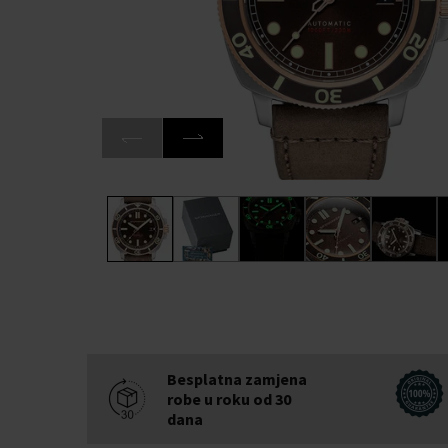
Besplatna zamjena
robe u roku od 30
dana