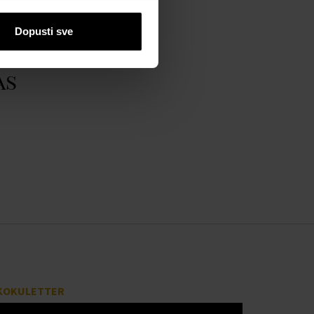
Dopusti sve
as
KOKULETTER