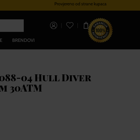
Provjereno od strane kupaca
Sustav vjernosti
Besplatna dos
0,00 €
E
BRENDOVI
088-04 Hull Diver
m 30ATM