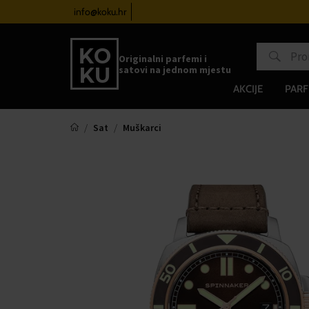
atove od 100€
info@koku.hr
Sustav vjernosti
Originalni parfemi i
satovi na jednom mjestu
AKCIJE
PARF
Sat
Muškarci