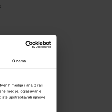
e
O nama
enih medija i analizirali
ene medije, oglašavanje i
k ste upotrebljavali njihove