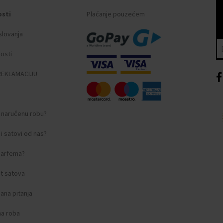
osti
Plaćanje pouzećem
slovanja
ni indeksi
nosti
REKLAMACIJU
i naručenu robu?
i satovi od nas?
amstveni dokumenti
 parfema?
t satova
ana pitanja
na roba