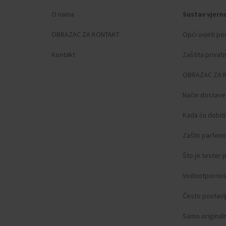
Spol: Muškarci
O nama
Sustav vjern
Kruna: Zavijena
Staklo: anti-reflektirajuće, Safir staklo
OBRAZAC ZA KONTAKT
Opći uvjeti po
Osvjetljenje: Osvijetljene kazaljke, Osvijetlje
Kontakt
Zaštita privat
Stil: Sportski
Materijal remena: Teleća koža
OBRAZAC ZA 
Boja remena: Smeđa
Širina ušica: 22
Način dostave
Kopča: Kopča s preklopom
Kada ću dobit
Maksimalni opseg zapešća: 230
Težina predmeta: 0.11
Zašto parfemi 
Opseg isporuke: Kutija, Upute, Pakiranje, J
Što je tester
Vodootpornos
Često postavlj
Samo original