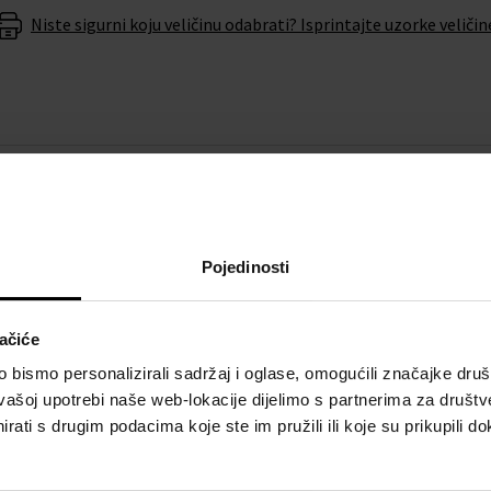
Niste sigurni koju veličinu odabrati? Isprintajte uzorke veličin
O BRENDU
omatic 42mm 30ATM
dodat će
Pojedinosti
radu iz radionice brenda
ačiće
bismo personalizirali sadržaj i oglase, omogućili značajke društv
nu baterije u roku od 6
vašoj upotrebi naše web-lokacije dijelimo s partnerima za društv
rati s drugim podacima koje ste im pružili ili koje su prikupili do
atom
Spinnaker SP-5088-04