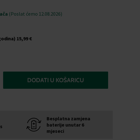
jača
(Poslat ćemo 12.08.2026)
godina)
15,99 €
DODATI U KOŠARICU
Besplatna zamjena
baterije unutar 6
is
mjeseci