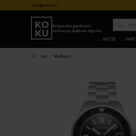
atove od 100€
info@koku.hr
Sustav vjernosti
Originalni parfemi i
satovi na jednom mjestu
AKCIJE
PARF
Sat
Muškarci