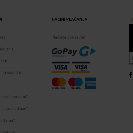
I
NAČINI PLAĆANJA
ućeg čelika
osti
Plaćanje pouzećem
slovanja
nosti
REKLAMACIJU
i naručenu robu?
i satovi od nas?
amstveni dokument.
 parfema?
t satova