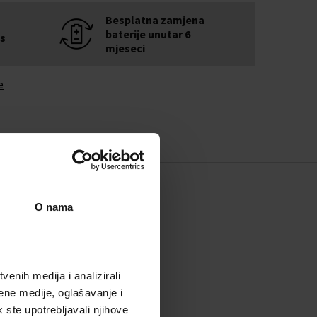
Besplatna zamjena
baterije unutar 6
is
mjeseci
e
O nama
enih medija i analizirali
ene medije, oglašavanje i
k ste upotrebljavali njihove