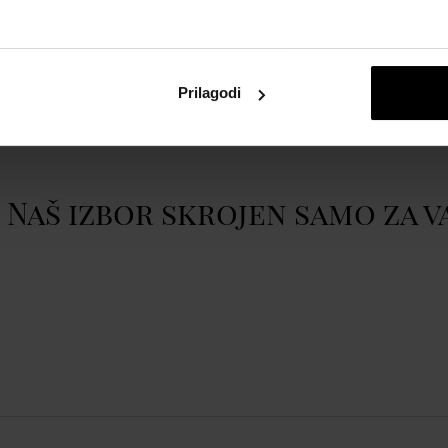
atom
Spinnaker SP-5098-33
Prilagodi
ATM
.
Prikazati cijeli opis
Naš izbor skrojen samo za v
ući