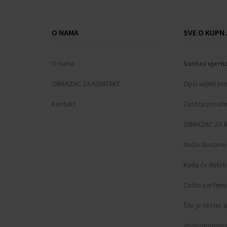
Oblik kućišta: Okrugli
Širina kućišta: 45
O NAMA
SVE O KUPNJ
Zadnji dio kućišta: ušrafljeno, Dno od nehrđaj
Spol: Muški
O nama
Sustav vjern
Kruna: Ušrafljena
Staklo: protiv odsjaja, Safirno staklo
OBRAZAC ZA KONTAKT
Opći uvjeti po
Osvjetljenje: Osvijetljene kazaljke
Kontakt
Zaštita privat
Stil: Sportski
Materijal remena: Nehrđajući čelik
OBRAZAC ZA 
Boja remena: Srebrna
Širina remena: 22
Način dostave
Kopča: Preklopna kopča
Kada ću dobit
Maksimalni opseg zapešća: 210
Težina artikla: 0.26
Zašto parfemi 
Opseg isporuke: Kutija, Upute, Pakiranje, J
Što je tester
Vodootpornos