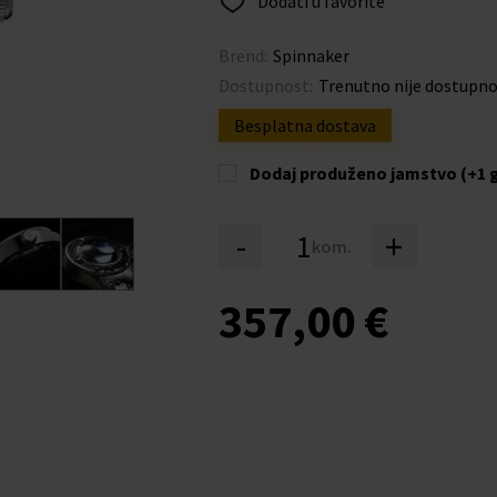
Dodati u favorite
Brend:
Spinnaker
Dostupnost:
Trenutno nije dostupn
Besplatna dostava
Dodaj produženo jamstvo (+1 
-
+
kom.
357,00 €