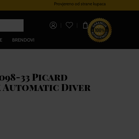
Provjereno od strane kupaca
Sustav vjernosti
Besplatna dos
0,00 €
E
BRENDOVI
098-33 Picard
 Automatic Diver