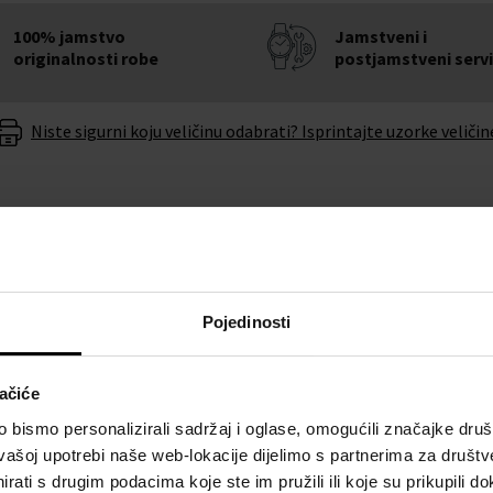
100% jamstvo
Jamstveni i
originalnosti robe
postjamstveni serv
Niste sigurni koju veličinu odabrati? Isprintajte uzorke veličin
O BRENDU
Pojedinosti
Black Automatic Diver 45mm
ačiće
Uz kvalitetnu izradu iz
 ćete pogriješiti.
bismo personalizirali sadržaj i oglase, omogućili značajke društv
vašoj upotrebi naše web-lokacije dijelimo s partnerima za društv
rati s drugim podacima koje ste im pružili ili koje su prikupili do
nu baterije u roku od 6