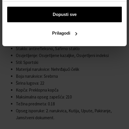
Materijal kućišta: Nehrđajući čelik
Debljina kućišta: 13
Oblik kućišta: Okruglo
Dopusti sve
Širina kućišta: 43
Poleđina kućišta: pričvršćena, Nehrđajući čelik
Prilagodi
Spol: Muški
Kruna: Pričvršćena
Staklo: antirefleksno, Safirno staklo
Osvjetljenje: Osvjetljene kazaljke, Osvjetljeni indeksi
Stil: Sportski
Materijal narukvice: Nehrđajući čelik
Boja narukvice: Srebrna
Širina lugova: 22
Kopča: Preklopna kopča
Maksimalna opseg zapešća: 210
Težina predmeta: 0.18
Opseg isporuke: 2. narukvica, Kutija, Upute, Pakiranje,
Jamstveni dokument.