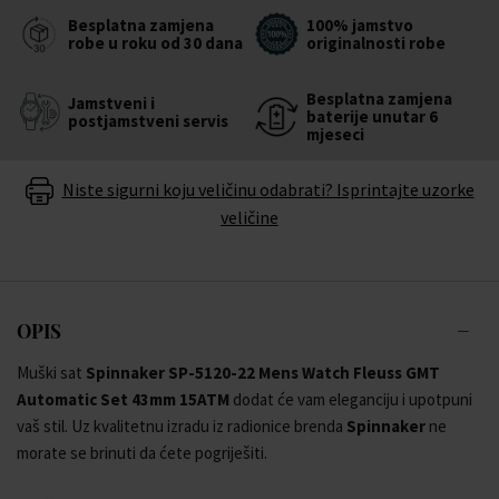
Besplatna zamjena
100% jamstvo
robe u roku od 30 dana
originalnosti robe
Besplatna zamjena
Jamstveni i
baterije unutar 6
postjamstveni servis
mjeseci
Niste sigurni koju veličinu odabrati? Isprintajte uzorke
veličine
OPIS
Muški sat
Spinnaker SP-5120-22 Mens Watch Fleuss GMT
Automatic Set 43mm 15ATM
dodat će vam eleganciju i upotpuni
vaš stil. Uz kvalitetnu izradu iz radionice brenda
Spinnaker
ne
morate se brinuti da ćete pogriješiti.