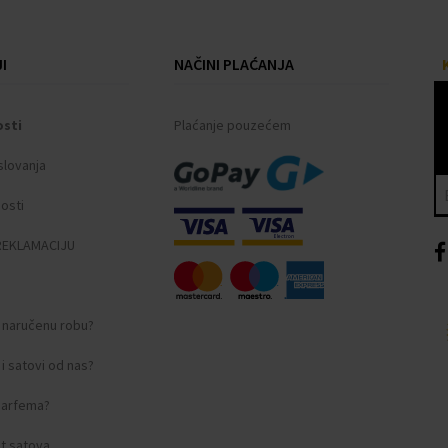
I
NAČINI PLAĆANJA
vijcima
osti
Plaćanje pouzećem
slovanja
ni indeksi
nosti
REKLAMACIJU
i naručenu robu?
i satovi od nas?
Pakiranje, Jamstveni
 parfema?
t satova