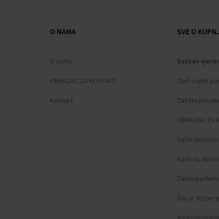
Oblik kućišta: Okrugli
Širina kućišta: 42
O NAMA
SVE O KUPNJ
Poleđina kućišta: Stakleno dno, pričvršćeno 
Spol: Muški
O nama
Sustav vjern
Kruna: Pričvršćena vijcima
Staklo: antireflektivno, Safirno staklo
OBRAZAC ZA KONTAKT
Opći uvjeti po
Osvjetljenje: Osvijetljene kazaljke, Osvijetlje
Kontakt
Zaštita privat
Stil: Sportski
Materijal remena: Nehrđajući čelik
OBRAZAC ZA 
Boja remena: Srebrna
Širina remena: 20
Način dostave
Zatvarač: Preklopna kopča
Kada ću dobit
Maksimalni opseg ručnog zgloba: 210
Težina proizvoda: 0.16
Zašto parfemi 
Opseg isporuke: Drugi remen, Kutija, Upute, 
Što je tester
dokument
Vodootpornos