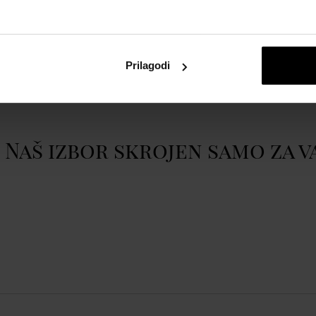
atom
Spinnaker SP-5121-88
Prilagodi
TM
.
Prikazati cijeli opis
c 42mm 18ATM
, Minuta, Sekunda
Naš izbor skrojen samo za v