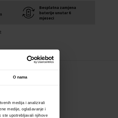
Besplatna zamjena
baterije unutar 6
is
mjeseci
e
O nama
enih medija i analizirali
ene medije, oglašavanje i
k ste upotrebljavali njihove