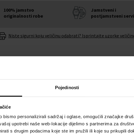
100% jamstvo
Jamstveni i
originalnosti robe
postjamstveni serv
Niste sigurni koju veličinu odabrati? Isprintajte uzorke veličin
O BRENDU
Pojedinosti
adner GMT Automatic 42mm
ačiće
Uz kvalitetnu izradu iz
 ćete pogriješiti.
bismo personalizirali sadržaj i oglase, omogućili značajke društv
vašoj upotrebi naše web-lokacije dijelimo s partnerima za društv
rati s drugim podacima koje ste im pružili ili koje su prikupili do
nu baterije u roku od 6