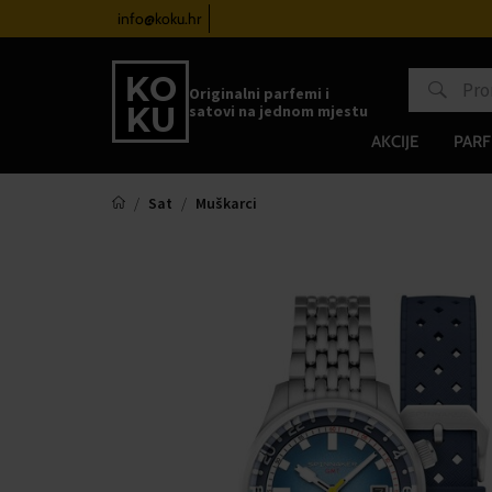
atove od 100€
info@koku.hr
Sustav vjernosti
Originalni parfemi i
satovi na jednom mjestu
AKCIJE
PARF
Sat
Muškarci