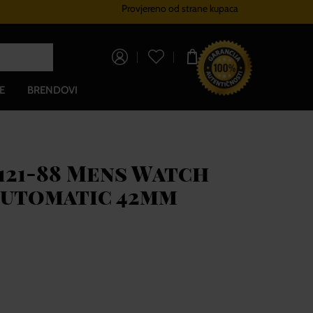
Provjereno od strane kupaca
Sustav vjernosti
Besplatna dos
0,00 €
E
BRENDOVI
121-88 Mens Watch
Automatic 42mm