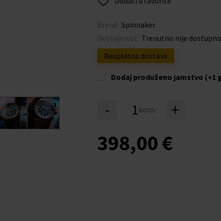
Dodati u favorite
Brend:
Spinnaker
Dostupnost:
Trenutno nije dostupn
Besplatna dostava
Dodaj produženo jamstvo (+1 
-
+
kom.
398,00 €