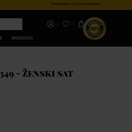
Provjereno od strane kupaca
Sustav vjernosti
Besplatna dos
0,00 €
E
BRENDOVI
49 - Ženski sat