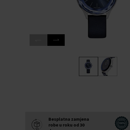
Besplatna zamjena
robe u roku od 30