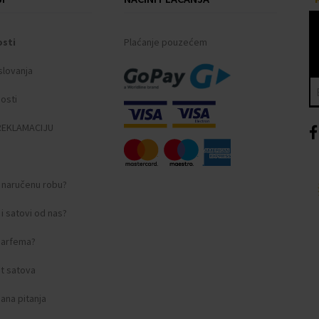
osti
Plaćanje pouzećem
slovanja
nosti
REKLAMACIJU
i naručenu robu?
i satovi od nas?
 parfema?
t satova
ana pitanja