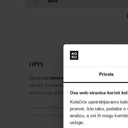
dana
OPIS
Privola
Ženski sat
Swarovski 5295349 - Ženski sat
dodat ć
vaš stil. Uz kvalitetnu izradu iz radionice brenda
Sw
da ćete pogriješiti.
Ova web-stranica koristi kol
Kolačiće upotrebljavamo kako 
Jamčimo 100% originalnost robe i besplatnu zamje
promet. Isto tako, podatke o 
mjeseci. Stojimo iza proizvoda u našoj ponudi.
analizu, a oni ih mogu kombini
usluge.