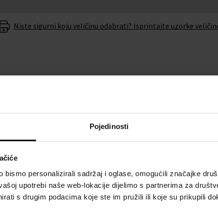
Niste sigurni koju veličinu odabrati? Isprintajte uzorke veličin
O BRENDU
Pojedinosti
e vam eleganciju i upotpuni
arovski
ne morate se brinuti
ačiće
bismo personalizirali sadržaj i oglase, omogućili značajke društv
nu baterije u roku od 6
vašoj upotrebi naše web-lokacije dijelimo s partnerima za društv
rati s drugim podacima koje ste im pružili ili koje su prikupili do