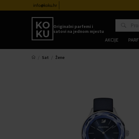
atove od 100€
info@koku.hr
Sustav vjernosti
Originalni parfemi i
satovi na jednom mjestu
AKCIJE
PARF
Sat
Žene