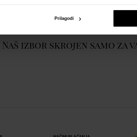
atom
Swarovski 5295349 -
Prikazati cijeli opis
Prilagodi
Naš izbor skrojen samo za v
I
NAČINI PLAĆANJA