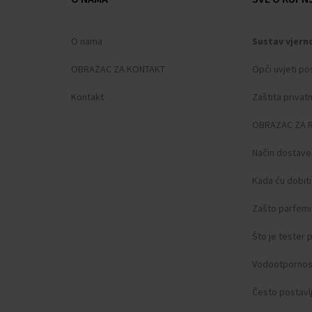
O nama
Sustav vjern
OBRAZAC ZA KONTAKT
Opći uvjeti po
Kontakt
Zaštita privat
OBRAZAC ZA 
Način dostave
Kada ću dobit
Zašto parfemi 
Što je tester
Vodootpornos
Često postavlj