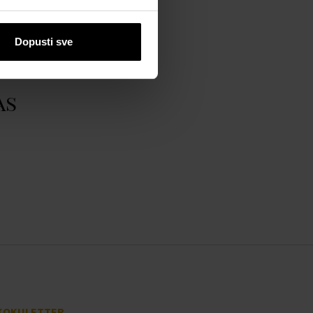
Dopusti sve
as
KOKULETTER