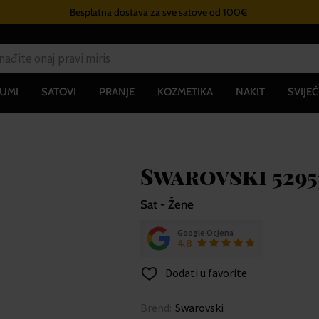
Besplatna dostava za sve satove od 100€
UMI
SATOVI
PRANJE
KOZMETIKA
NAKIT
SVIJEĆ
Swarovski 52953
Sat - Žene
Google Ocjena
4.8
Dodati u favorite
Brend:
Swarovski