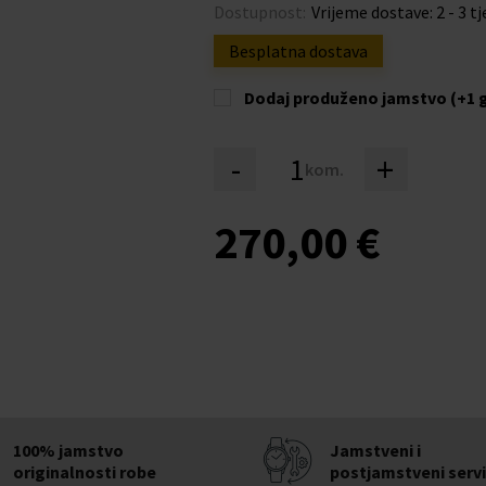
Dostupnost:
Vrijeme dostave: 2 - 3 t
Besplatna dostava
Dodaj produženo jamstvo (+1 
-
+
kom.
270,00 €
100% jamstvo
Jamstveni i
originalnosti robe
postjamstveni serv