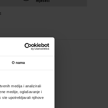
mjeseci
e
O nama
enih medija i analizirali
ene medije, oglašavanje i
k ste upotrebljavali njihove