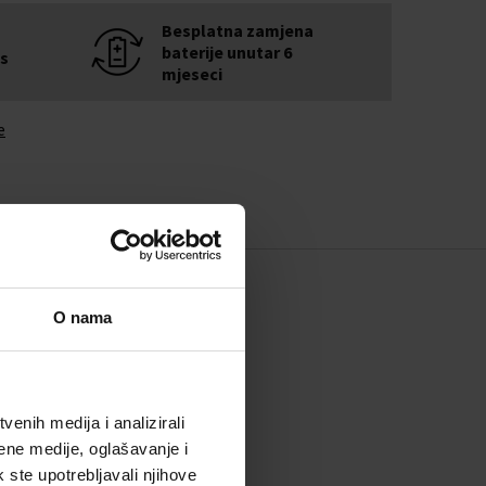
Besplatna zamjena
baterije unutar 6
is
mjeseci
e
O nama
enih medija i analizirali
ene medije, oglašavanje i
k ste upotrebljavali njihove