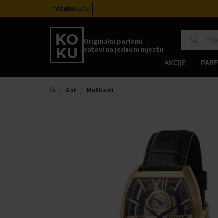
atove od 100€
info@koku.hr
Sustav vjernosti
Originalni parfemi i
satovi na jednom mjestu
AKCIJE
PARF
Sat
Muškarci