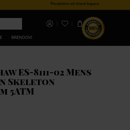
Provjereno od strane kupaca
Sustav vjernosti
Besplatna dos
0,00 €
E
BRENDOVI
aw ES-8111-02 Mens
n Skeleton
mm 5ATM