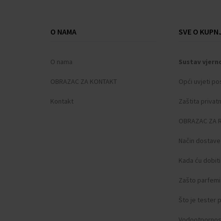
Oblik kućišta: Bure
Širina kućišta: 40
O NAMA
SVE O KUPNJ
Poklopac kućišta: Stakleno dno, zavrnuto
Spol: Muški
O nama
Sustav vjern
Staklo: kaljeno, Mineralno staklo
Stil: Klasični
OBRAZAC ZA KONTAKT
Opći uvjeti po
Materijal remena: Teleća koža
Kontakt
Zaštita privat
Boja remena: Crna
Širina ušica: 22
OBRAZAC ZA 
Kopča: Kopča s iglom
Maksimalni opseg zapešća: 220
Način dostave
Težina artikla: 0,10
Kada ću dobit
Opseg isporuke: Kutija, Upute, Pakiranje, J
Zašto parfemi 
Što je tester
Vodootpornos