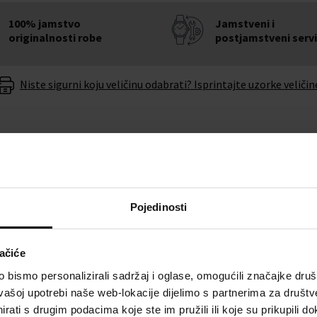
100% jamstvo
Jamstveni i
originalnosti robe
postjamstveni serv
Niste sigurni koju veličinu odabrati? Isprintajte uzorke veličin
O BRENDU
Pojedinosti
tch Holborn Skeleton
ačiće
potpuni vaš stil. Uz
nshaw
ne morate se brinuti
bismo personalizirali sadržaj i oglase, omogućili značajke društv
vašoj upotrebi naše web-lokacije dijelimo s partnerima za društv
rati s drugim podacima koje ste im pružili ili koje su prikupili do