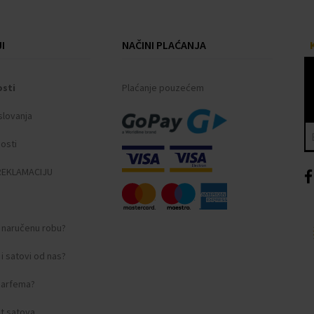
I
NAČINI PLAĆANJA
osti
Plaćanje pouzećem
slovanja
nosti
REKLAMACIJU
i naručenu robu?
amstveni dokument
i satovi od nas?
 parfema?
t satova