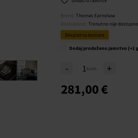
Dodati u favorite
Brend:
Thomas Earnshaw
Dostupnost:
Trenutno nije dostupn
Besplatna dostava
Dodaj produženo jamstvo (+1 
-
+
kom.
281,00 €