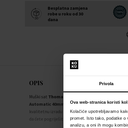
Besplatna zamjena
robe u roku od 30
dana
OPIS
Privola
Muški sat
Thomas Earnshaw ES-8111-02 Mens Wa
Ova web-stranica koristi kol
Automatic 40mm 5ATM
dodat će vam eleganciju i u
kvalitetnu izradu iz radionice brenda
Thomas Ear
Kolačiće upotrebljavamo kako 
promet. Isto tako, podatke o 
da ćete pogriješiti.
analizu, a oni ih mogu kombini