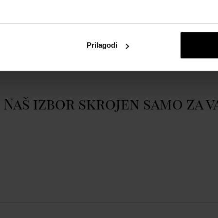
nu baterije u roku od 6
Prilagodi
atom
Thomas Earnshaw ES-
Prikazati cijeli opis
tic 40mm 5ATM
.
matic 40mm 5ATM
Naš izbor skrojen samo za v