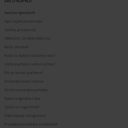
SVE O KUPNJI
Sustav vjernosti
Opći uvjeti poslovanja
Zaštita privatnosti
OBRAZAC ZA REKLAMACIJU
Način dostave
Kada ću dobiti naručenu robu?
Zašto parfemi i satovi od nas?
Što je tester parfema?
Vodootpornost satova
Često postavljana pitanja
Samo originalna roba
Zašto se registrirati?
Odustajanje od ugovora
Promjena pristanka za kolačiće