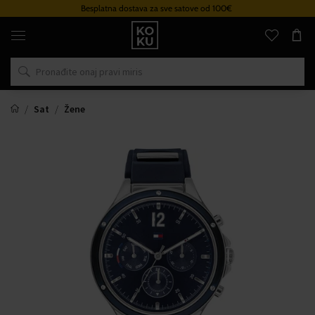
Besplatna dostava za sve satove od 100€
Originalni
parfemi
i
satovi
na
jednom
mjestu
Sat
Žene