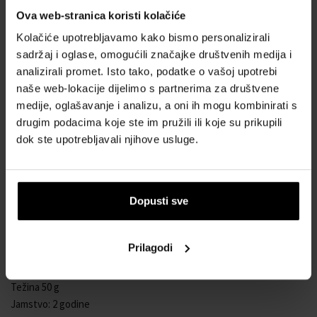
Opis:
Ova web-stranica koristi kolačiće
Kolačiće upotrebljavamo kako bismo personalizirali
Oznaka (za koga): Ženski
sadržaj i oglase, omogućili značajke društvenih medija i
Marka: Tommy Hilfiger
analizirali promet. Isto tako, podatke o vašoj upotrebi
Stil: Sportski
naše web-lokacije dijelimo s partnerima za društvene
Vodootporan: 30M
medije, oglašavanje i analizu, a oni ih mogu kombinirati s
Boja remena: Plava
drugim podacima koje ste im pružili ili koje su prikupili
Materijal remena: Silikon
dok ste upotrebljavali njihove usluge.
Maksimalni opseg zapešća (mm): 195
Boja brojčanika: plava
Brojčanik: analogni
Dopusti sve
Mehanizam: kvarcni - baterija
Staklo: Mineralno
Tijelo / kućište: čelik
Prilagodi
Promjer kućišta: 38 mm
Širina remena (mm): 19
Težina 50 g
Jamstvo: 2 godine