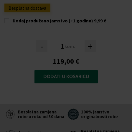
Besplatna dostava
Dodaj produženo jamstvo (+1 godina)
9,99 €
-
+
kom.
119,00 €
DODATI U KOŠARICU
Besplatna zamjena
100% jamstvo
robe u roku od 30 dana
originalnosti robe
Besplatna zamjena