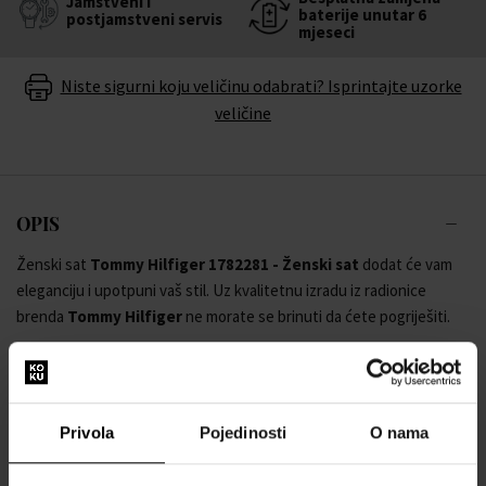
Jamstveni i
baterije unutar 6
postjamstveni servis
mjeseci
Niste sigurni koju veličinu odabrati? Isprintajte uzorke
veličine
OPIS
Ženski sat
Tommy Hilfiger 1782281 - Ženski sat
dodat će vam
eleganciju i upotpuni vaš stil. Uz kvalitetnu izradu iz radionice
brenda
Tommy Hilfiger
ne morate se brinuti da ćete pogriješiti.
Jamčimo 100% originalnost robe i besplatnu zamjenu baterije u
roku od 6 mjeseci. Stojimo iza proizvoda u našoj ponudi.
Privola
Pojedinosti
O nama
Stoga ne oklijevajte i usavršite svoj stil ručnim satom
Tommy
Hilfiger 1782281 - Ženski sat
.